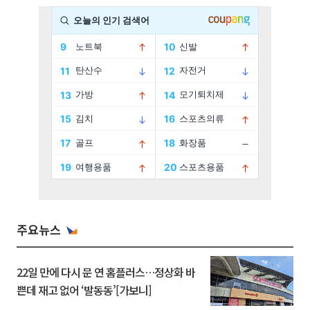
주요뉴스
22일 만에 다시 문 연 홈플러스…정상화 바
쁜데 재고 없어 ‘발동동’[가보니]