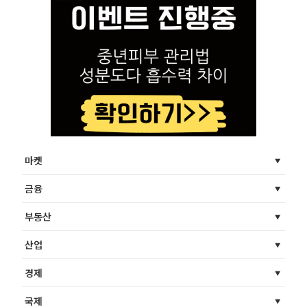
마켓
금융
부동산
산업
경제
국제