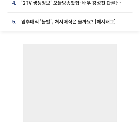
'2TV 생생정보' 오늘방송맛집- 배우 강성진 단골! 쌀국수ㆍ푸팟퐁 커리 맛집 '블○○○'
4.
입추매직 '불발', 처서매직은 올까요? [해시태그]
5.