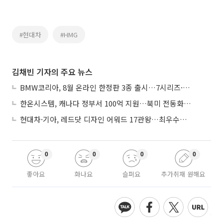
#현대차
#HMG
김채빈 기자의 주요 뉴스
BMW코리아, 8월 온라인 한정판 3종 출시…7시리즈·X7·M340i 투어링
한온시스템, 캐나다 정부서 100억 지원…북미 전동화 시장 가속
현대차·기아, 레드닷 디자인 어워드 17관왕…최우수상 2개 수상
0
0
0
0
좋아요
화나요
슬퍼요
추가취재 원해요