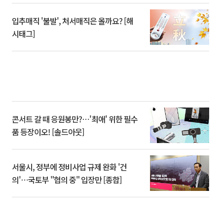
입추매직 '불발', 처서매직은 올까요? [해
시태그]
콘서트 갈 때 응원봉만?⋯'최애' 위한 필수
품 등장이오! [솔드아웃]
서울시, 정부에 정비사업 규제 완화 '건
의'⋯국토부 "협의 중" 입장만 [종합]