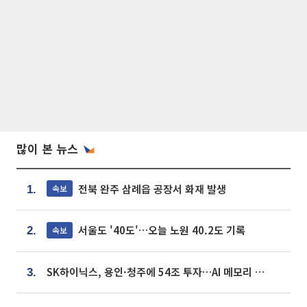
많이 본 뉴스
전북 완주 삼례읍 공장서 화재 발생
속보
1.
서울도 '40도'…오늘 노원 40.2도 기록
속보
2.
SK하이닉스, 용인·청주에 54조 투자…AI 메모리 생산기지 키운다
3.