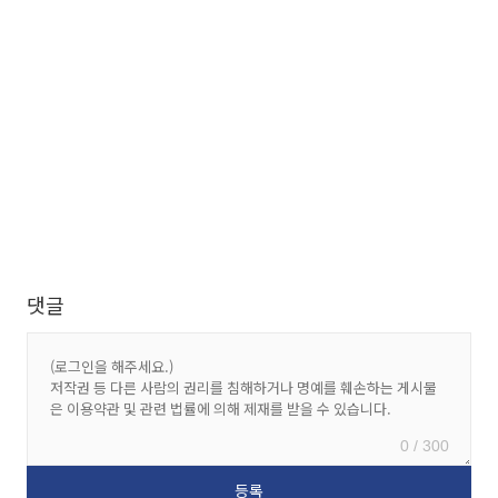
댓글
0 / 300