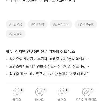
테더ㆍ써클, 엇갈린 스테이블코인 2분기 실적
#국민연금
#연금개혁
#소득대체율
#연금연구회
#연금행동
세종=김지영 인구정책전문 기자의 주요 뉴스
장기요양 재가급여 수급자 10명 중 7명 “건강 악화해도 집에서”
보건소에서도 대학병원급 진료…전국에 AI 진료지원도구 보급
김영훈 장관 "메가특구법, 52시간 논쟁이 과잉 대표돼"
0
0
0
0
좋아요
화나요
슬퍼요
추가취재 원해요