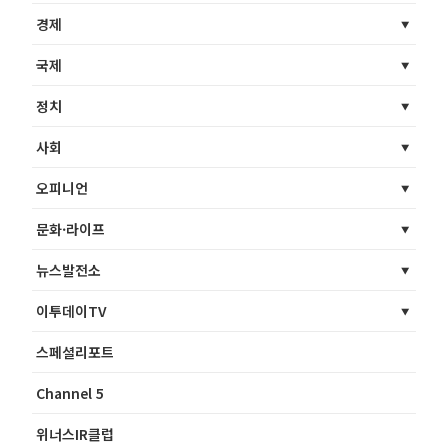
경제
국제
정치
사회
오피니언
문화·라이프
뉴스발전소
이투데이TV
스페셜리포트
Channel 5
위너스IR클럽