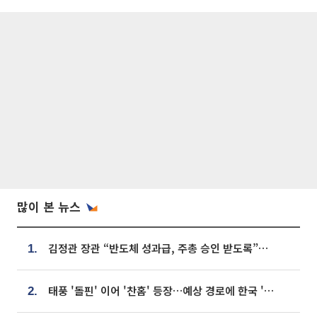
많이 본 뉴스
김정관 장관 “반도체 성과급, 주총 승인 받도록”…상법·자본시장법 개정 시사
1.
태풍 '돌핀' 이어 '찬홈' 등장…예상 경로에 한국 '한숨'
2.