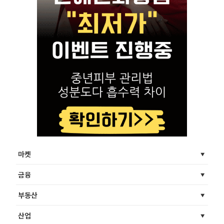
마켓
금융
부동산
산업