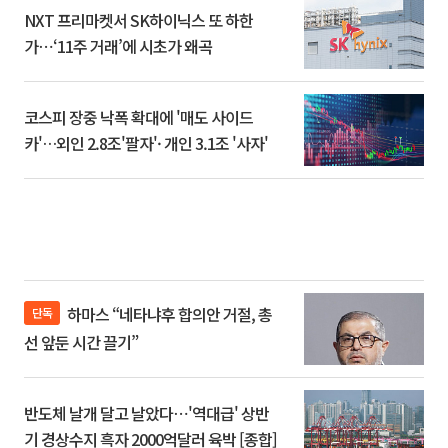
NXT 프리마켓서 SK하이닉스 또 하한
가⋯‘11주 거래’에 시초가 왜곡
코스피 장중 낙폭 확대에 '매도 사이드
카'…외인 2.8조'팔자'· 개인 3.1조 '사자'
하마스 “네타냐후 합의안 거절, 총
단독
선 앞둔 시간 끌기”
반도체 날개 달고 날았다⋯'역대급' 상반
기 경상수지 흑자 2000억달러 육박 [종합]