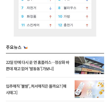
주요뉴스
22일 만에 다시 문 연 홈플러스…정상화 바
쁜데 재고 없어 ‘발동동’[가보니]
입추매직 '불발', 처서매직은 올까요? [해
시태그]