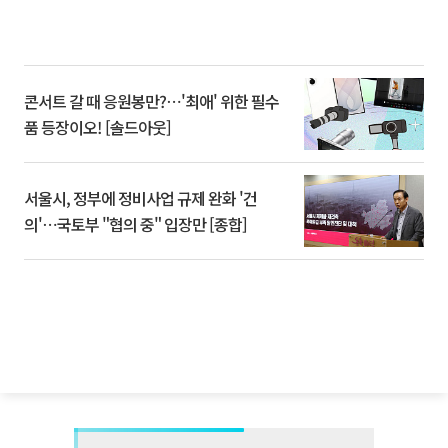
콘서트 갈 때 응원봉만?⋯'최애' 위한 필수
품 등장이오! [솔드아웃]
서울시, 정부에 정비사업 규제 완화 '건
의'⋯국토부 "협의 중" 입장만 [종합]