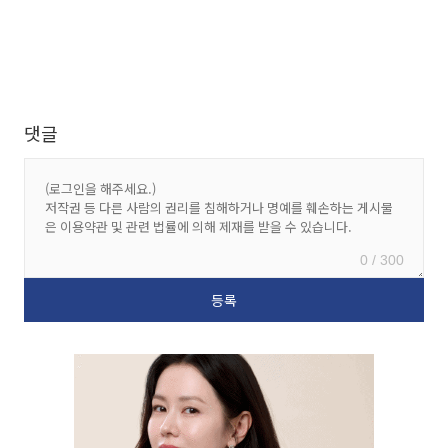
댓글
0 / 300