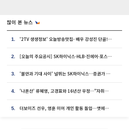
많이 본 뉴스
'2TV 생생정보' 오늘방송맛집- 배우 강성진 단골! 쌀국수ㆍ푸팟퐁 커리 맛집 '블○○○'
1.
[오늘의 주요공시] SK하이닉스·HLB·진에어·포스코홀딩스·네이버·대우건설 등
2.
'불안과 기대 사이' 널뛰는 SK하이닉스…증권가 "HBM4·LTA 기반 펀터멘털 견고"
3.
'나혼산' 류혜영, 고경표와 16년산 우정…"자취방서 부모님과 마주쳐"
4.
더보이즈 선우, 영훈 이어 개인 활동 돌입⋯앳에어리어와 전속계약
5.