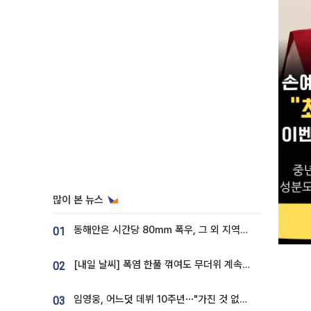
많이 본 뉴스
동해안은 시간당 80㎜ 폭우, 그 외 지역은 폭염…‘극과 극 날씨’
01
[내일 날씨] 폭염 한풀 꺾여도 무더위 계속⋯동해안 이틀 연속 비
02
임영웅, 어느덧 데뷔 10주년⋯"가진 것 없던 시절, 내 앞엔 20명의 팬뿐"
03