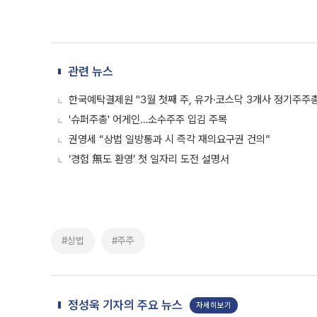
관련 뉴스
한국예탁결제원 "3월 첫째 주, 유가·코스닥 3개사 정기주주
'슈퍼주총' 어게인…소수주주 입김 주목
권영세 “상법 일방통과 시 즉각 재의요구권 건의”
‘경험 無도 환영’ 첫 일자리 도전 설명서
#상법
#주주
정성욱 기자의 주요 뉴스
자세히보기