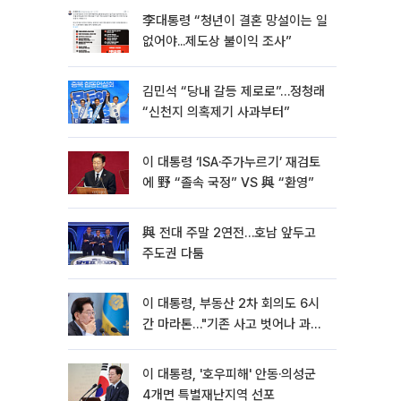
李대통령 “청년이 결혼 망설이는 일
없어야...제도상 불이익 조사”
김민석 “당내 갈등 제로로”…정청래
“신천지 의혹제기 사과부터”
이 대통령 ‘ISA·주가누르기’ 재검토
에 野 “졸속 국정” VS 與 “환영”
與 전대 주말 2연전…호남 앞두고
주도권 다툼
이 대통령, 부동산 2차 회의도 6시
간 마라톤…"기존 사고 벗어나 과감
히 실천"
이 대통령, '호우피해' 안동·의성군
4개면 특별재난지역 선포