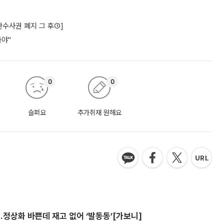
수사권 폐지 그 후①]
놔야"
0
0
슬퍼요
추가취재 원해요
…정상화 바쁜데 재고 없어 ‘발동동’[가보니]