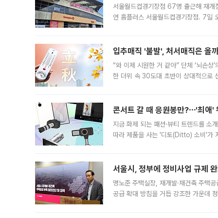
서울월드컵경기장점 67명 출근해 재개점 
연 홈플러스 서울월드컵경기장점. 7일 
우유, 과일 같은 신선식품이 차근차근 자
입추매직 '불발', 처서매직은 올
“와 이제 시원한 거 같아” 단체 ‘뇌손상
한 더위 속 30도대 초반이 상대적으로
지역에 있었습니다. 7월 말에는 서풍과
콘서트 갈 때 응원봉만?⋯'최애'
지금 화제 되는 패션·뷰티 트렌드를 소개
따라 제품을 사는 '디토(Ditto) 소비
어디일까요? 아이돌 콘서트 시작을 기다
서울시, 정부에 정비사업 규제 완화
명노준 주택실장, 재개발·재건축 주택공
공급 확대 방침을 거듭 강조한 가운데 정
면 반박하고 나섰다. 명노준 서울시 주택