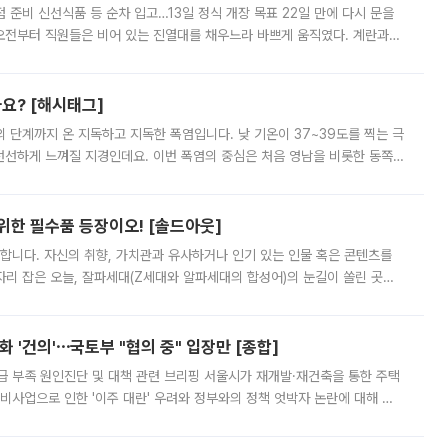
준비 신선식품 등 순차 입고…13일 정식 개장 목표 22일 만에 다시 문을
오전부터 직원들은 비어 있는 진열대를 채우느라 바쁘게 움직였다. 계란과
리를 잡기 시작했지만, 매장 곳곳엔 여전히 텅 빈 매대가 먼저 눈에 들어왔
까요? [해시태그]
’의 단계까지 온 지독하고 지독한 폭염입니다. 낮 기온이 37~39도를 찍는 극
 선선하게 느껴질 지경인데요. 이번 폭염의 중심은 처음 영남을 비롯한 동쪽
 북서풍이 산맥을 넘어 영남 쪽으로 내려오면서 뜨겁고 건조해졌는데요.
 위한 필수품 등장이오! [솔드아웃]
합니다. 자신의 취향, 가치관과 유사하거나 인기 있는 인물 혹은 콘텐츠를
'가 자리 잡은 오늘, 잘파세대(Z세대와 알파세대의 합성어)의 눈길이 쏠린 곳은
리는 공연장. 응원봉만큼이나 눈에 띄는 게 있습니다. 공연이 시작되기
 '건의'⋯국토부 "협의 중" 입장만 [종합]
급 부족 원인진단 및 대책 관련 브리핑 서울시가 재개발·재건축을 통한 주택
비사업으로 인한 '이주 대란' 우려와 정부와의 정책 엇박자 논란에 대해 정
실장은 2031년까지 31만 가구 착공 목표에 차질이 없다는 입장이나,