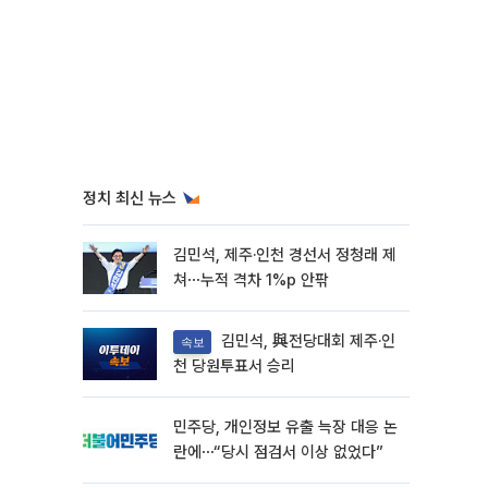
정치 최신 뉴스
김민석, 제주·인천 경선서 정청래 제
쳐⋯누적 격차 1%p 안팎
김민석, 與전당대회 제주·인
속보
천 당원투표서 승리
민주당, 개인정보 유출 늑장 대응 논
란에⋯“당시 점검서 이상 없었다”