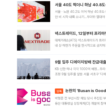
서울 40도 찍더니 하남 40.8도
서울ㆍ노원 40.2도 이어 하남 40.8도
안 비 시작·내륙 소나기…무더위·열대야 
에서도 40도를 웃도는 기온이 관측됐다
의 극심한
넥스트레이드, 12일부터 프리마
대체거래소(ATS) 넥스트레이드가 프리
내 상·하한가 주문을 한시적으로 금지하
가 체결 사례와 관련해 설명자료를 내고
9월 입주 디에이치방배 잔금대출
KB·신한·하나 각각 1000억 배정…우
조정 9월 입주를 앞둔 서울 서초구 ‘디
은행과 NH농협은행도 대출 취급을 검토
민은행
논란의 'Busan is Go
단독
박형준 전 부산시장 재임 당시 추진된 부산
용산 대통령실 상징체계(CI) 개발에 참