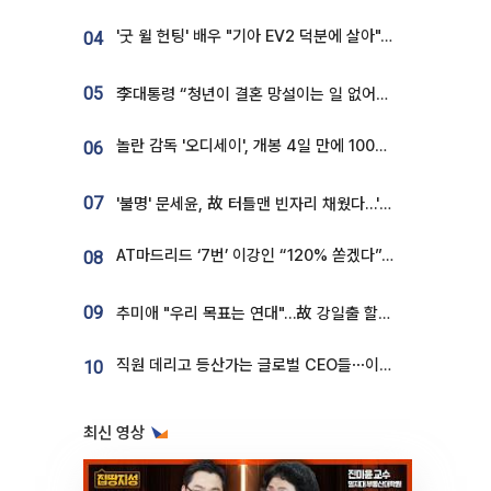
'굿 윌 헌팅' 배우 "기아 EV2 덕분에 살아"…교통사고 후 안전성 극찬
04
05
李대통령 “청년이 결혼 망설이는 일 없어야...제도상 불이익 조사”
놀란 감독 '오디세이', 개봉 4일 만에 100만 돌파⋯'왕사남' 보다 빠르다
06
07
'불명' 문세윤, 故 터틀맨 빈자리 채웠다…'거북이' 눈물의 최종 우승
AT마드리드 ‘7번’ 이강인 “120% 쏟겠다”⋯시메오네 감독 “필요한 선수”
08
09
추미애 "우리 목표는 연대"…故 강일출 할머니 흉상 제막
직원 데리고 등산가는 글로벌 CEO들⋯이유 있었네
10
최신 영상