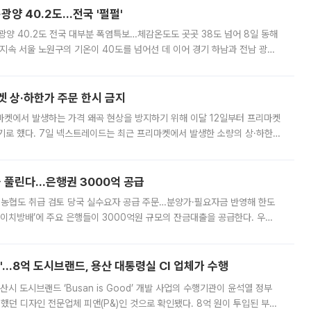
·광양 40.2도…전국 '펄펄'
·광양 40.2도 전국 대부분 폭염특보…체감온도도 곳곳 38도 넘어 8일 동해
지속 서울 노원구의 기온이 40도를 넘어선 데 이어 경기 하남과 전남 광양
. 전국 대부분 지역에 폭염특보가 내려진 가운데 곳곳에서 39~40도 안팎
켓 상·하한가 주문 한시 금지
마켓에서 발생하는 가격 왜곡 현상을 방지하기 위해 이달 12일부터 프리마켓
기로 했다. 7일 넥스트레이드는 최근 프리마켓에서 발생한 소량의 상·하한
, 주문 오류로 인한 가격 급등락을 최소화하기 위한 비상 대응방안을 발표
 풀린다…은행권 3000억 공급
리·농협도 취급 검토 당국 실수요자 공급 주문…분양가·필요자금 반영해 한도
에이치방배’에 주요 은행들이 3000억원 규모의 잔금대출을 공급한다. 우리
하고 있어 향후 공급 규모가 늘어날 전망이다. 7일 금융권에 따르면 KB국
od'…8억 도시브랜드, 용산 대통령실 CI 업체가 수행
시 도시브랜드 ‘Busan is Good’ 개발 사업의 수행기관이 윤석열 정부
여했던 디자인 전문업체 피앤(P&)인 것으로 확인됐다. 8억 원이 투입된 부산