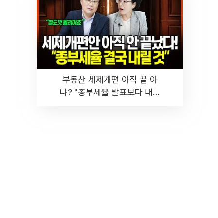
부동산 세제개편 아직 끝 아
냐? "종부세율 발표보다 내릴
것" 장기거주·양도세 전망 I 집
땅지성 I 김인만, 진미윤