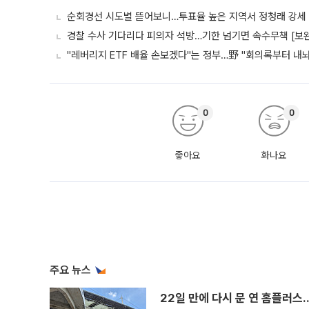
순회경선 시도별 뜯어보니…투표율 높은 지역서 정청래 강세
경찰 수사 기다리다 피의자 석방…기한 넘기면 속수무책 [보완
"레버리지 ETF 배율 손보겠다"는 정부…野 "회의록부터 내
0
0
좋아요
화나요
주요 뉴스
22일 만에 다시 문 연 홈플러스