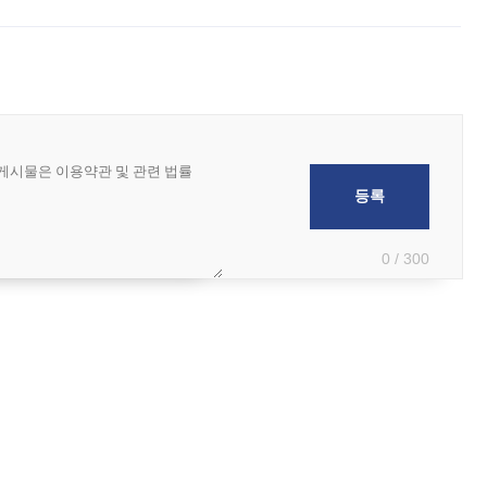
 부족과 디자인 정체성 논란에 휩싸였던 만큼, 사업 선정 과정과 결과물에
0 / 300