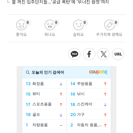
불 꺼진 입주단지들...‘공급 폭탄’에 ‘무너진 원청’까지
0
0
0
0
좋아요
화나요
슬퍼요
추가취재 원해요