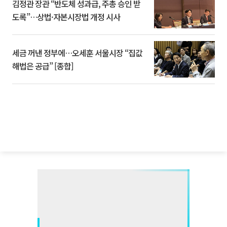
김정관 장관 “반도체 성과급, 주총 승인 받
도록”…상법·자본시장법 개정 시사
세금 꺼낸 정부에…오세훈 서울시장 “집값
해법은 공급” [종합]