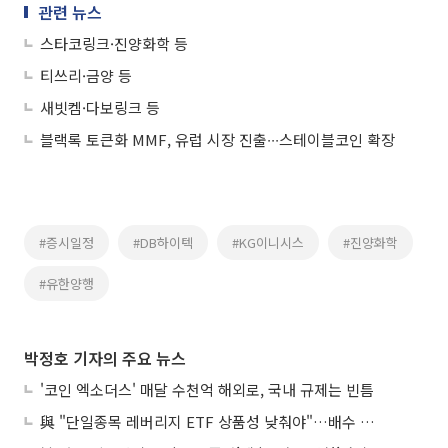
관련 뉴스
스타코링크·진양화학 등
티쓰리·금양 등
새빗켐·다보링크 등
블랙록 토큰화 MMF, 유럽 시장 진출∙∙∙스테이블코인 확장
#증시일정
#DB하이텍
#KG이니시스
#진양화학
#유한양행
박정호 기자의 주요 뉴스
'코인 엑소더스' 매달 수천억 해외로, 국내 규제는 빈틈
與 "단일종목 레버리지 ETF 상품성 낮춰야"…배수 조정안도 거론