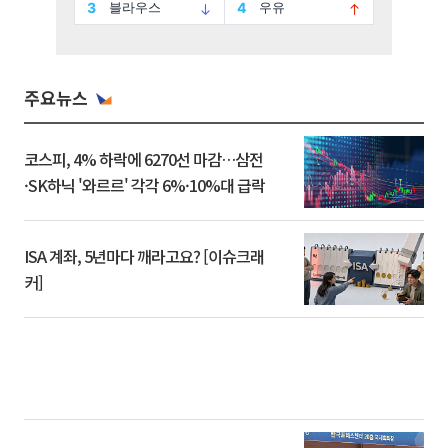
주요뉴스
코스피, 4% 하락에 6270선 마감…삼전
·SK하닉 '와르르' 각각 6%·10%대 급락
ISA 계좌, 5년마다 깨라고요? [이슈크래
커]