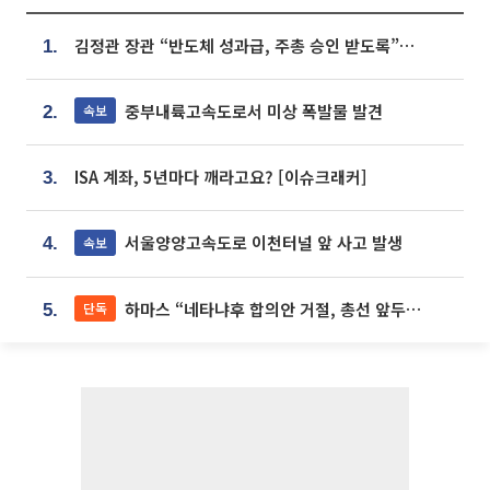
김정관 장관 “반도체 성과급, 주총 승인 받도록”…상법·자본시장법 개정 시사
1.
중부내륙고속도로서 미상 폭발물 발견
속보
2.
ISA 계좌, 5년마다 깨라고요? [이슈크래커]
3.
서울양양고속도로 이천터널 앞 사고 발생
속보
4.
하마스 “네타냐후 합의안 거절, 총선 앞두고 시간 끌기”
단독
5.