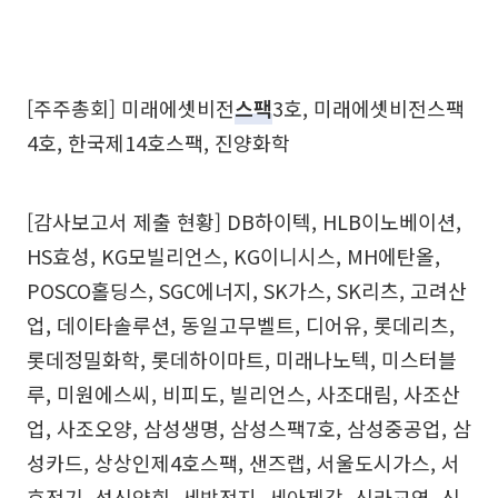
[주주총회] 미래에셋비전
스팩
3호, 미래에셋비전스팩
4호, 한국제14호스팩, 진양화학
[감사보고서 제출 현황] DB하이텍, HLB이노베이션,
HS효성, KG모빌리언스, KG이니시스, MH에탄올,
POSCO홀딩스, SGC에너지, SK가스, SK리츠, 고려산
업, 데이타솔루션, 동일고무벨트, 디어유, 롯데리츠,
롯데정밀화학, 롯데하이마트, 미래나노텍, 미스터블
루, 미원에스씨, 비피도, 빌리언스, 사조대림, 사조산
업, 사조오양, 삼성생명, 삼성스팩7호, 삼성중공업, 삼
성카드, 상상인제4호스팩, 샌즈랩, 서울도시가스, 서
호전기, 성신양회, 세방전지, 세아제강, 신라교역, 신