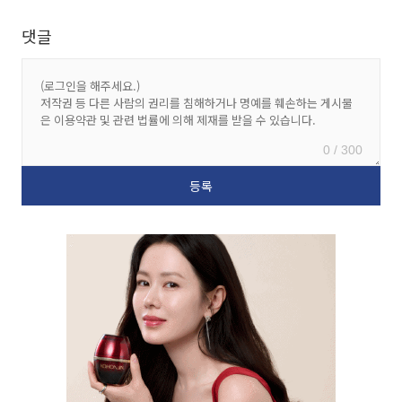
댓글
0 / 300