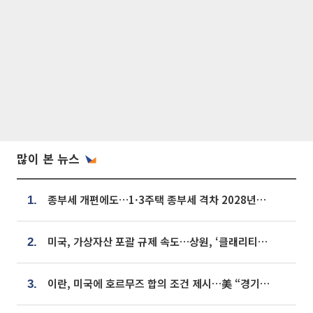
많이 본 뉴스
종부세 개편에도…1·3주택 종부세 격차 2028년부터 확대
1.
미국, 가상자산 포괄 규제 속도…상원, ‘클래리티법’ 9월 절차투표 추진
2.
이란, 미국에 호르무즈 합의 조건 제시…美 “경기 아직 안 끝나” [종합]
3.