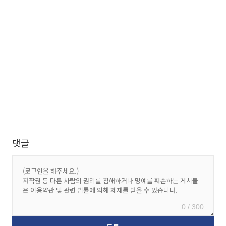
댓글
0 / 300