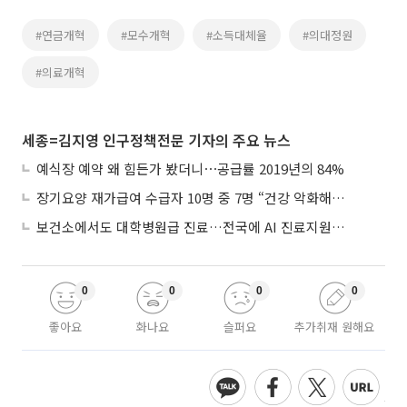
#연금개혁
#모수개혁
#소득대체율
#의대정원
#의료개혁
세종=김지영 인구정책전문 기자의 주요 뉴스
예식장 예약 왜 힘든가 봤더니⋯공급률 2019년의 84%
장기요양 재가급여 수급자 10명 중 7명 “건강 악화해도 집에서”
보건소에서도 대학병원급 진료…전국에 AI 진료지원도구 보급
0
0
0
0
좋아요
화나요
슬퍼요
추가취재 원해요