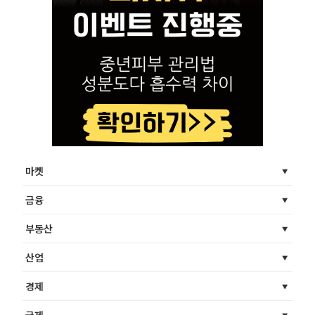
마켓
금융
부동산
산업
경제
국제