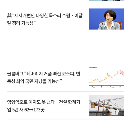
與 “세제개편안 다양한 목소리 수렴…이달
말 정리 가능성”
블룸버그 “레버리지 거품 빠진 코스피, 변
동성 최악 국면 지났을 가능성”
영업익으로 이자도 못 낸다…건설 한계기
업 5년 새 62→173곳