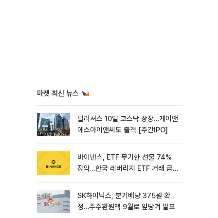
마켓 최신 뉴스
딜리셔스 10일 코스닥 상장…케이앤
에스아이앤씨도 출격 [주간IPO]
바이낸스, ETF 무기한 선물 74%
장악…한국 레버리지 ETF 거래 급
증 [e가상자산]
SK하이닉스, 분기배당 375원 확
정…주주환원책 9월로 앞당겨 발표