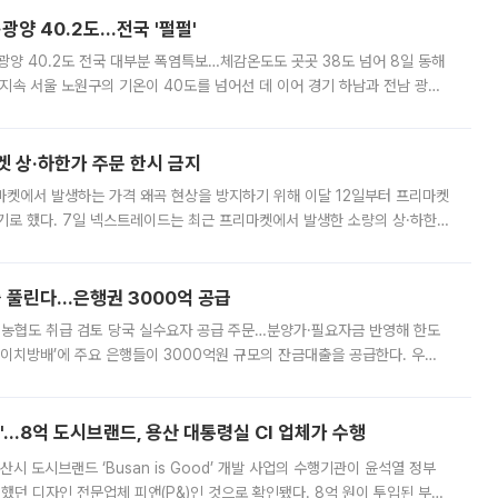
·광양 40.2도…전국 '펄펄'
·광양 40.2도 전국 대부분 폭염특보…체감온도도 곳곳 38도 넘어 8일 동해
지속 서울 노원구의 기온이 40도를 넘어선 데 이어 경기 하남과 전남 광양
. 전국 대부분 지역에 폭염특보가 내려진 가운데 곳곳에서 39~40도 안팎
켓 상·하한가 주문 한시 금지
마켓에서 발생하는 가격 왜곡 현상을 방지하기 위해 이달 12일부터 프리마켓
기로 했다. 7일 넥스트레이드는 최근 프리마켓에서 발생한 소량의 상·하한
, 주문 오류로 인한 가격 급등락을 최소화하기 위한 비상 대응방안을 발표
 풀린다…은행권 3000억 공급
리·농협도 취급 검토 당국 실수요자 공급 주문…분양가·필요자금 반영해 한도
에이치방배’에 주요 은행들이 3000억원 규모의 잔금대출을 공급한다. 우리
하고 있어 향후 공급 규모가 늘어날 전망이다. 7일 금융권에 따르면 KB국
od'…8억 도시브랜드, 용산 대통령실 CI 업체가 수행
시 도시브랜드 ‘Busan is Good’ 개발 사업의 수행기관이 윤석열 정부
여했던 디자인 전문업체 피앤(P&)인 것으로 확인됐다. 8억 원이 투입된 부산