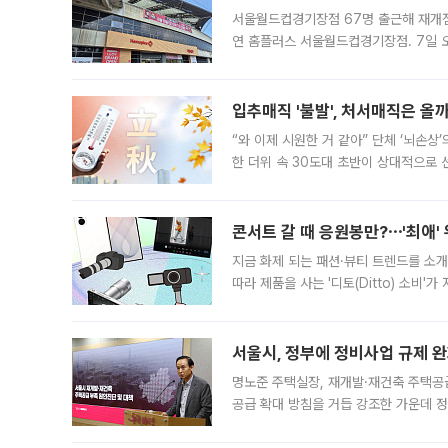
서울월드컵경기장점 67명 출근해 재개점 
연 홈플러스 서울월드컵경기장점. 7일 
우유, 과일 같은 신선식품이 차근차근 자
입추매직 '불발', 처서매직은 올
“와 이제 시원한 거 같아” 단체 ‘뇌손상
한 더위 속 30도대 초반이 상대적으로
지역에 있었습니다. 7월 말에는 서풍과
콘서트 갈 때 응원봉만?⋯'최애'
지금 화제 되는 패션·뷰티 트렌드를 소개
따라 제품을 사는 '디토(Ditto) 소비
어디일까요? 아이돌 콘서트 시작을 기다
서울시, 정부에 정비사업 규제 완화
명노준 주택실장, 재개발·재건축 주택공
공급 확대 방침을 거듭 강조한 가운데 정
면 반박하고 나섰다. 명노준 서울시 주택