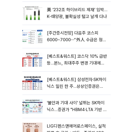
美 ‘232조 하이브리드 제재’ 임박…
K-태양광, 불확실성 털고 날개 다나
[주간증시전망] 다음주 코스피
6000~7000⋯“外人 수급은 정책
이 변수”
[베스트&워스트] 코스닥 10% 급반
등…본느, 최대주주 변경 기대에
270% 폭등
[베스트&워스트] 삼성전자·SK하이
닉스 밀린 한 주…상상인증권은
85% 급등
'불안과 기대 사이' 널뛰는 SK하이
닉스…증권가 "HBM4·LTA 기반 펀
터멘털 견고"
LIG디펜스앤에어로스페이스, 실적