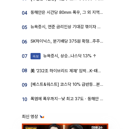
동해안은 시간당 80㎜ 폭우, 그 외 지역은 폭염…‘극과 극 날씨’
04
뉴욕증시, 연준 금리인상 기대감 꺾이자 상승...S&P500 사상 최고치 [종합]
05
SK하이닉스, 분기배당 375원 확정…주주환원책 9월로 앞당겨 발표
06
뉴욕증시, 상승...나스닥 1.3% ↑
07
속보
08
美 ‘232조 하이브리드 제재’ 임박…K-태양광, 불확실성 털고 날개 다나
[베스트&워스트] 코스닥 10% 급반등…본느, 최대주주 변경 기대에 270% 폭등
09
폭염에 폭우까지⋯낮 최고 37도ㆍ동해안 강한 비 [날씨]
10
최신 영상