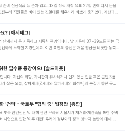
준비 신선식품 등 순차 입고…13일 정식 개장 목표 22일 만에 다시 문을
오전부터 직원들은 비어 있는 진열대를 채우느라 바쁘게 움직였다. 계란과
리를 잡기 시작했지만, 매장 곳곳엔 여전히 텅 빈 매대가 먼저 눈에 들어왔
까요? [해시태그]
’의 단계까지 온 지독하고 지독한 폭염입니다. 낮 기온이 37~39도를 찍는 극
 선선하게 느껴질 지경인데요. 이번 폭염의 중심은 처음 영남을 비롯한 동쪽
 북서풍이 산맥을 넘어 영남 쪽으로 내려오면서 뜨겁고 건조해졌는데요.
 위한 필수품 등장이오! [솔드아웃]
합니다. 자신의 취향, 가치관과 유사하거나 인기 있는 인물 혹은 콘텐츠를
'가 자리 잡은 오늘, 잘파세대(Z세대와 알파세대의 합성어)의 눈길이 쏠린 곳은
리는 공연장. 응원봉만큼이나 눈에 띄는 게 있습니다. 공연이 시작되기
 '건의'⋯국토부 "협의 중" 입장만 [종합]
급 부족 원인진단 및 대책 관련 브리핑 서울시가 재개발·재건축을 통한 주택
비사업으로 인한 '이주 대란' 우려와 정부와의 정책 엇박자 논란에 대해 정
실장은 2031년까지 31만 가구 착공 목표에 차질이 없다는 입장이나,