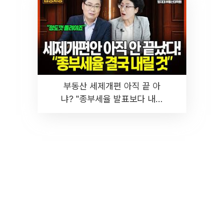
부동산 세제개편 아직 끝 아
냐? "종부세율 발표보다 내릴
것" 장기거주·양도세 전망 I 집
땅지성 I 김인만, 진미윤