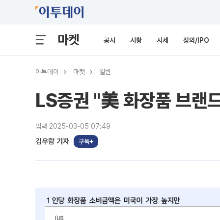
마켓
공시
시황
시세
장외/IPO
이투데이
마켓
일반
LS증권 "美 화장품 브랜
입력 2025-03-05 07:49
김우람 기자
구독