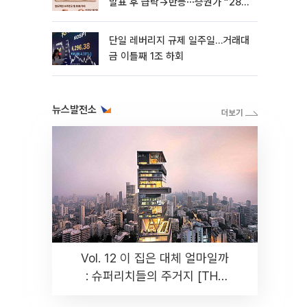
발표 후 급락→반등⋯증권가 “28년
까지 튼튼”
단일 레버리지 규제 일주일…거래대
금 이틀째 1조 하회
뉴스발전소
Vol. 12 이 집은 대체 얼마일까
: 슈퍼리치들의 주거지 [THE
RARE]