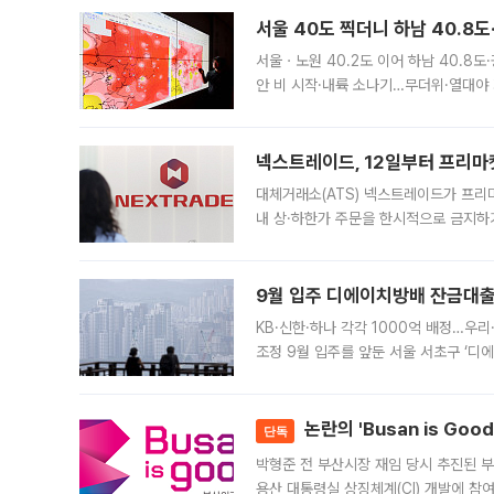
서울 40도 찍더니 하남 40.8도
서울ㆍ노원 40.2도 이어 하남 40.8도
안 비 시작·내륙 소나기…무더위·열대야 
에서도 40도를 웃도는 기온이 관측됐다
의 극심한
넥스트레이드, 12일부터 프리마
대체거래소(ATS) 넥스트레이드가 프리
내 상·하한가 주문을 한시적으로 금지하
가 체결 사례와 관련해 설명자료를 내고
9월 입주 디에이치방배 잔금대출
KB·신한·하나 각각 1000억 배정…우
조정 9월 입주를 앞둔 서울 서초구 ‘디
은행과 NH농협은행도 대출 취급을 검토
민은행
논란의 'Busan is Go
단독
박형준 전 부산시장 재임 당시 추진된 부산
용산 대통령실 상징체계(CI) 개발에 참