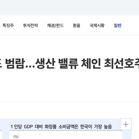
특징주
투자전략
채권/펀드
환율
국제시황
일반
드 범람…생산 밸류 체인 최선호