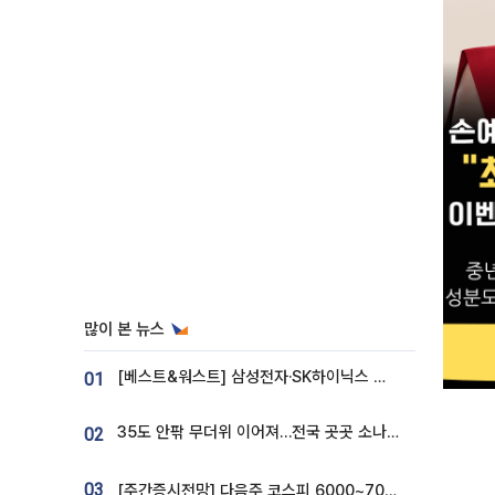
많이 본 뉴스
[베스트&워스트] 삼성전자·SK하이닉스 밀린 한 주…상상인증권은 85% 급등
01
35도 안팎 무더위 이어져…전국 곳곳 소나기 [오늘 날씨]
02
03
[주간증시전망] 다음주 코스피 6000~7000⋯“外人 수급은 정책이 변수”