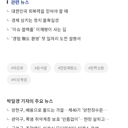
관련 뉴스
대한민국 회복력을 믿어야 할 때
경제 삼키는 정치 불확실성
‘이슈 블랙홀’ 이재명이 사는 길
‘경험 無도 환영’ 첫 일자리 도전 설명서
#마감후
#윤석열
#헌법재판소
#탄핵심판
#비상계엄
박일경 기자의 주요 뉴스
양천구, 배움으로 물드는 가을…제40기 ‘양천장수문화대학’ 수강생 모집
관악구, 폭염 취약계층 보호 ‘빈틈없이’…현장 살피고 지원 넓힌다