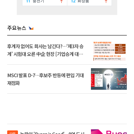
주요뉴스
후계자 없어도 회사는 남긴다?…‘제3자 승
계’ 시험대 오른 中企 현장 [기업승계 대전
환]
MSCI 발표 D-7…후보주 반등에 편입 기대
재점화
단독