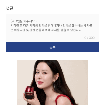
댓글
0 / 300