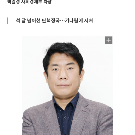
박일경 사회경제부 차장
석 달 넘어선 탄핵정국…기다림에 지쳐