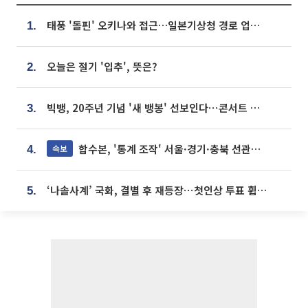
태풍 '돌핀' 오키나와 접근…일본기상청 경로 업데이트
1.
오늘은 절기 '입추', 뜻은?
2.
빅뱅, 20주년 기념 '새 뱅봉' 선보인다⋯콘서트 앞두고 팝업 개최
3.
합수본, '통계 조작' 서울·경기·충북 선관위 등 추가 압수수색
속보
4.
‘나솔사계’ 국화, 결별 후 재등장⋯첫인상 투표 휩쓸고 ‘인기녀’ 등극
5.