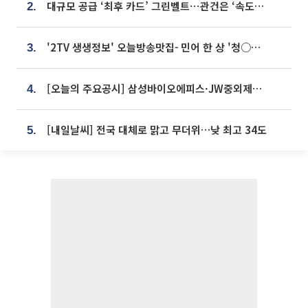
대규모 공급 ‘최후 카드’ 그린벨트⋯관건은 ‘속도’ [주택공급 승부수의 조건]
2.
'2TV 생생정보' 오늘방송맛집- 민어 한 상 '청○○○' vs 전복 한 상 '명○'
3.
[오늘의 주요공시] 삼성바이오에피스·JW중외제약·한미반도체·SK바이오사이언스 등
4.
[내일날씨] 전국 대체로 맑고 무더위…낮 최고 34도
5.