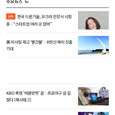
주요뉴스
한국 드론기술, 우크라 전장서 시험
단독
중…“스타트업 여러 곳 참여”
美 미사일 재고 ‘빨간불’…K방산 북미 진출
기대
KBO 폭염 '여름방학' 끝…프로야구 갈 길
멀다 [해시태그]