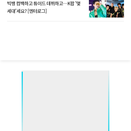
빅뱅 컴백하고 튜이드 데뷔하고⋯K팝 '몇
세대'세요? [엔터로그]