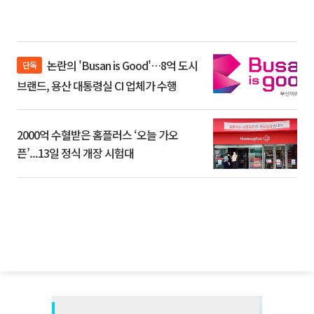
논란의 'Busan is Good'…8억 도시
단독
브랜드, 용산 대통령실 CI 업체가 수행
2000억 수혈받은 홈플러스 ‘오늘 가오
픈’...13일 정식 개장 시험대