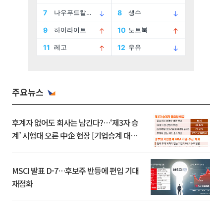
주요뉴스
후계자 없어도 회사는 남긴다?…‘제3자 승
계’ 시험대 오른 中企 현장 [기업승계 대전
환]
MSCI 발표 D-7…후보주 반등에 편입 기대
재점화