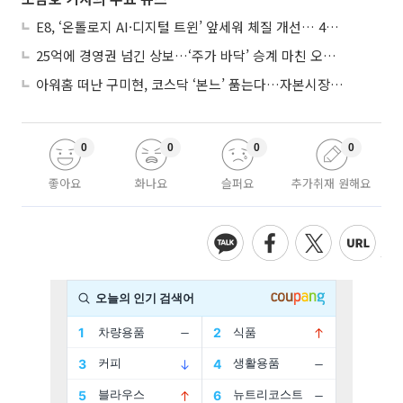
E8, ‘온톨로지 AI·디지털 트윈’ 앞세워 체질 개선… 4분기 흑자전환 총력
25억에 경영권 넘긴 상보…‘주가 바닥’ 승계 마친 오너 2세, 주가 부양 나설까
아워홈 떠난 구미현, 코스닥 ‘본느’ 품는다…자본시장 전면 등판
0
0
0
0
좋아요
화나요
슬퍼요
추가취재 원해요