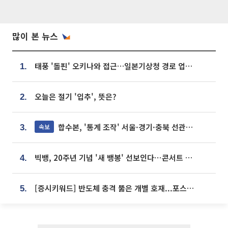
많이 본 뉴스
태풍 '돌핀' 오키나와 접근…일본기상청 경로 업데이트
1.
오늘은 절기 '입추', 뜻은?
2.
합수본, '통계 조작' 서울·경기·충북 선관위 등 추가 압수수색
속보
3.
빅뱅, 20주년 기념 '새 뱅봉' 선보인다⋯콘서트 앞두고 팝업 개최
4.
[증시키워드] 반도체 충격 뚫은 개별 호재...포스코퓨처엠·에코프로·한화솔루션 '눈길'
5.