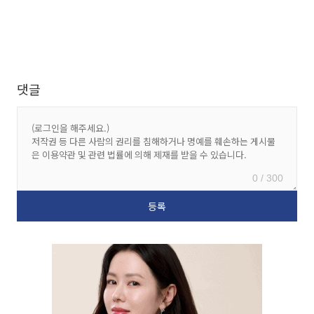
댓글
0 / 300