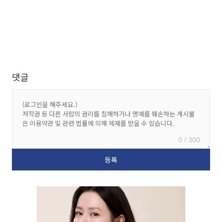
댓글
0 / 300