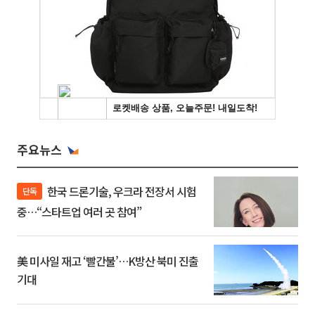
주요뉴스
한국 드론기술, 우크라 전장서 시험
단독
중…“스타트업 여러 곳 참여”
美 미사일 재고 ‘빨간불’…K방산 북미 진출
기대