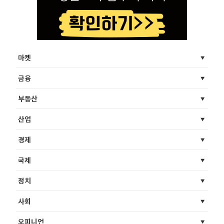
마켓
금융
부동산
산업
경제
국제
정치
사회
오피니언