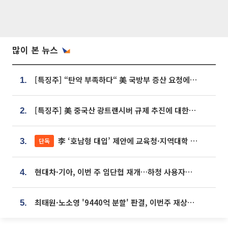
많이 본 뉴스
[특징주] “탄약 부족하다“ 美 국방부 증산 요청에⋯국내 방산주 급등세
1.
[특징주] 美 중국산 광트랜시버 규제 추진에 대한광통신 등 광통신株 강세
2.
李 ‘호남형 대입’ 제안에 교육청·지역대학 서·논술형 입시 연계 '착수'
단독
3.
현대차·기아, 이번 주 임단협 재개…하청 사용자성 재심도 ‘변수’
4.
최태원·노소영 '9440억 분할' 판결, 이번주 재상고 여부 주목
5.