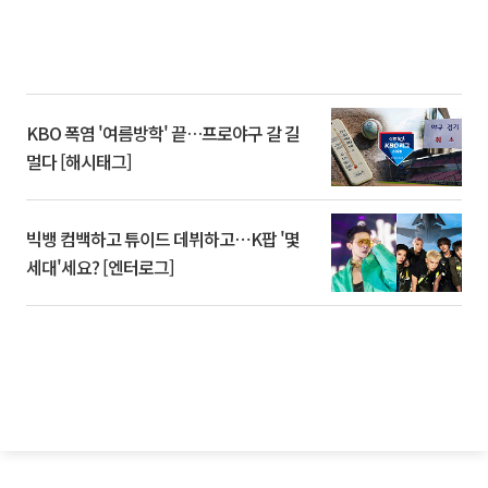
KBO 폭염 '여름방학' 끝…프로야구 갈 길
멀다 [해시태그]
빅뱅 컴백하고 튜이드 데뷔하고⋯K팝 '몇
세대'세요? [엔터로그]