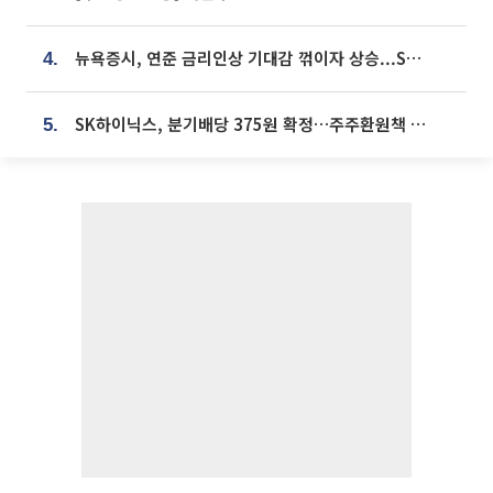
뉴욕증시, 연준 금리인상 기대감 꺾이자 상승...S&P500 사상 최고치 [종합]
4.
SK하이닉스, 분기배당 375원 확정…주주환원책 9월로 앞당겨 발표
5.