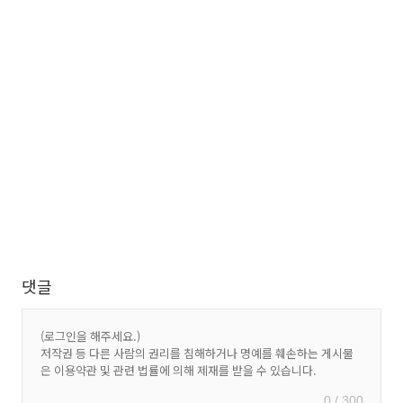
댓글
0 / 300