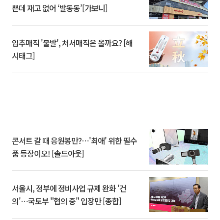
쁜데 재고 없어 ‘발동동’[가보니]
입추매직 '불발', 처서매직은 올까요? [해
시태그]
콘서트 갈 때 응원봉만?⋯'최애' 위한 필수
품 등장이오! [솔드아웃]
서울시, 정부에 정비사업 규제 완화 '건
의'⋯국토부 "협의 중" 입장만 [종합]