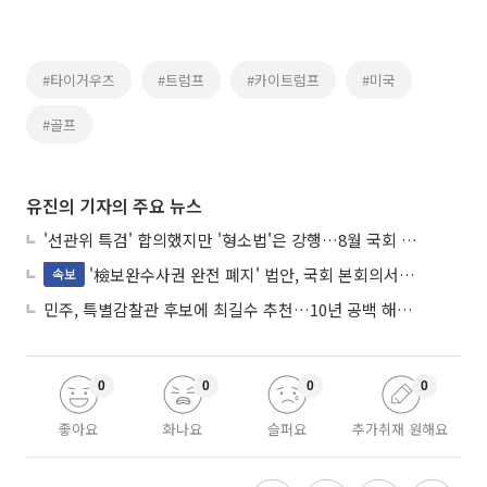
#타이거우즈
#트럼프
#카이트럼프
#미국
#골프
유진의 기자의 주요 뉴스
'선관위 특검' 합의했지만 '형소법'은 강행…8월 국회 '입법 2차전' 예고
'檢보완수사권 완전 폐지' 법안, 국회 본회의서 민주당 주도 통과
속보
민주, 특별감찰관 후보에 최길수 추천…10년 공백 해소 속도
0
0
0
0
좋아요
화나요
슬퍼요
추가취재 원해요