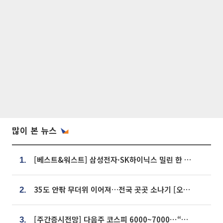
많이 본 뉴스
[베스트&워스트] 삼성전자·SK하이닉스 밀린 한 주…상상인증권은 85% 급등
1.
35도 안팎 무더위 이어져…전국 곳곳 소나기 [오늘 날씨]
2.
[주간증시전망] 다음주 코스피 6000~7000⋯“外人 수급은 정책이 변수”
3.