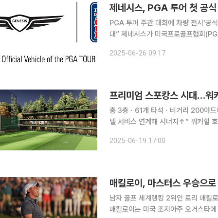
제네시스, PGA 투어 첫 공
PGA 투어 주관 대회에 차량 전시‘공
대” 제네시스가 미국프로골프협회(PGA) 투어의 첫 공식 자동차 후원사로 나선다. 제네시스는 이번
후원을 기반으로 글로벌 자동차 브랜드로서의 
2025-06-26 09:17
PGA 투어와 2030년까지 첫 공식 
총 3층ㆍ61개 타석ㆍ비거리 200야드
텔 서비스 연계해 시너지↑” 워커힐 호텔앤리조트가 프리미엄 골프연습장 ‘워커힐 골프클럽’을 열
고 ‘스포캉스(Sports+Vacance
2025-06-19 17:00
잔디가 깔린 야외 필드 연습장까지 구
매킬로이, 마스터스 우승으로 
남자 골프 세계랭킹 2위인 로리 매킬로이가 ‘
매킬로이는 미국 조지아주 오거스타에 