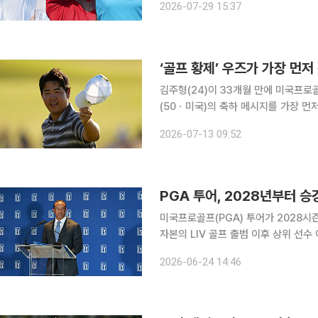
2026-07-29 15:37
이는 1억1644만6772달러(약 1685
‘골프 황제’ 우즈가 가장 먼저
김주형(24)이 33개월 만에 미국프로골
(50ㆍ미국)의 축하 메시지를 가장 먼저 받았다고 밝혔다. 김주형
드 노스 베릭 르네상스 클럽(파70)에
2026-07-13 09:52
서 보기 
PGA 투어, 2028년부터 승
미국프로골프(PGA) 투어가 2028시
자본의 LIV 골프 출범 이후 상위 선수
대대적으로 손질하는 것이다. PGA 투어는 23일(현지시간) 대회를 '챔피언십 시리즈'와 '챌린저 시
2026-06-24 14:46
리즈'로 나누는 2부 체계를 발표했다.