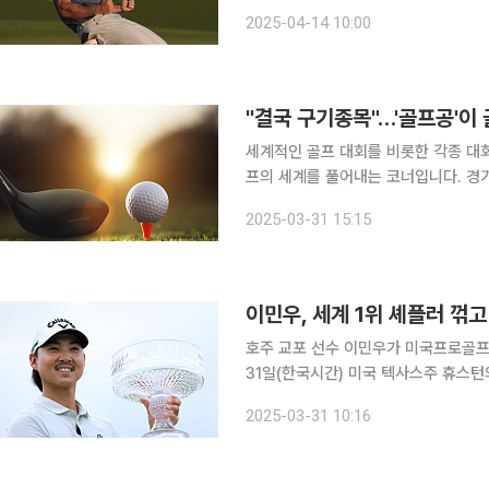
상금 2100만 달러) 최종 4라운드에서 
2025-04-14 10:00
매킬로이는 최종 합계 11언더파 277
"결국 구기종목"…'골프공'이
세계적인 골프 대회를 비롯한 각종 대
프의 세계를 풀어내는 코너입니다. 경
지, 골프 관련해 보기(BOGEY) 좋은 순간들을 소개하고자
2025-03-31 15:15
럽을 가져갈지 신중하게 고민합니다. 
이민우, 세계 1위 셰플러 꺾고
호주 교포 선수 이민우가 미국프로골프(PG
31일(한국시간) 미국 텍사스주 휴스턴
투어 텍사스 칠드런스 휴스턴오픈(총상금
2025-03-31 10:16
와