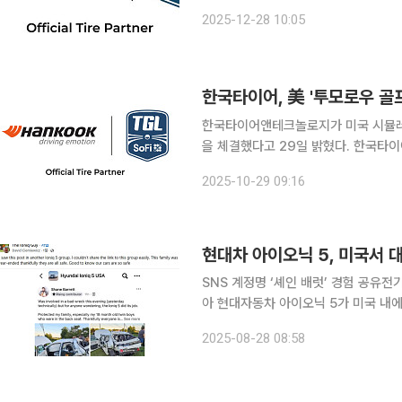
(TGL)’가 28일(현지시간) 개막전을 시작으로 시
2025-12-28 10:05
자 마이크 맥칼리, 프로 골퍼 타이거 
한국타이어, 美 '투모로우 골
한국타이어앤테크놀로지가 미국 시뮬레이
을 체결했다고 29일 밝혔다. 한국타이어
어 파트너'이자 '파운딩 파트너'로 활동한다. TGL은 스포츠 경영자 마이크 맥칼리와 
2025-10-29 09:16
거 우즈, 로리 맥길로이가 공동 창립한
현대차 아이오닉 5, 미국서 
SNS 계정명 ‘셰인 배럿’ 경험 공유전기
아 현대자동차 아이오닉 5가 미국 내에서 발생한 대형사고에도 18개월 쌍둥이를 지켜냈다. 28일 현
대차에 따르면 셰인 배럿이라는 이용자
2025-08-28 08:58
망서비스(SNS)에 공유했다. 작성자는