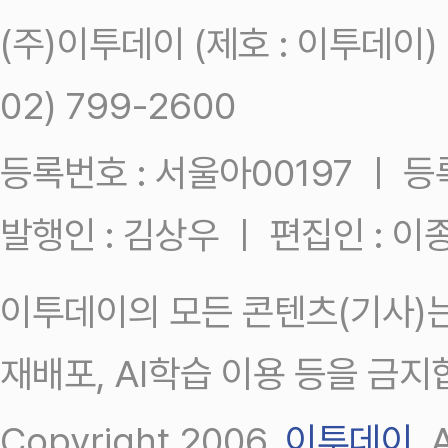
(주)이투데이 (제호 : 이투데이
02) 799-2600
등록번호 : 서울아00197 ㅣ 등록일
발행인 : 김상우 ㅣ 편집인 : 
이투데이의 모든 콘텐츠(기사)는
재배포, AI학습 이용 등을 금지
Copyright 2006.
이투데이
.