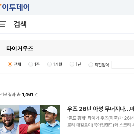
검색
전체
1주
1개월
1년
직접입력
검색결과 총
1,461
건
우즈 26년 아성 무너지나…
‘골프 황제’ 타이거 우즈(미국)가 26
로리 매킬로이(북아일랜드)와 스코티 셰플러(미국)가 
록 확인 결과, 우즈의 통산 공식 상금은 