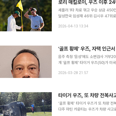
로리 매킬로이, 우즈 이후 2
셰플러 1타 차로 꺾고 우승 상금 450
달성한국 임성재 46위·김시우 47위로 대회 마감 세계랭킹 2위 로리 매킬
거 우즈 이후 24년 만에 마스터스 토너먼트 타이틀 방
2026-04-13 13:34
미국 조지아주 오거스타 내셔널 골프클럽
'골프 황제' 우즈, 자택 인
음주 측정 '음성'에도 소변검사 거부20
개 '골프 황제' 타이거 우즈(50)가 미국 플로리다주에서 차량 전복 사고를 낸 뒤 '음주 또는 약물 운
전'(DUI) 혐의로 체포됐다가 보석금을 내고 석방됐다. 28일 AP통신
2026-03-28 21:57
오후 2시께 자택 인근인 마틴 카운티 
타이거 우즈, 또 차량 전복사고
‘골프 황제’ 타이거 우즈가 또 차량 전복사고를 당했다. 27일(현지시
다주 마틴 카운티는 우즈가 차량 사고로 현재 구금 중
안관은 브리핑에서 “우즈가 랜드로버