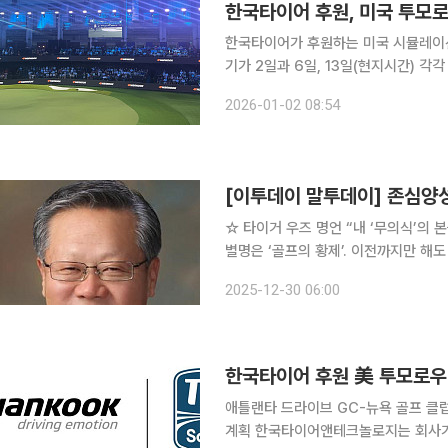
한국타이어 후원, 미국 투모로우
한국타이어가 후원하는 미국 시뮬레이션 골
기가 2일과 6일, 13일(현지시간) 각각 
된다. 한국타이어는 TGL 최초 ‘오피셜 타이어 파트너’이자 ‘파운딩 파트너’로 시즌 2부터 활약한다.
2026-01-02 08:54
앞선 개막전에서 경기장 내 전광판과 
[이투데이 말투데이] 존심양
☆ 타이거 우즈 명언 “내 ‘무의식’의 본능은 한 번도 내게 거짓말을 한 적이 없다.” 미국 골프 선수.
별명은 ‘골프의 황제’. 이전까지만 해
파급시킨 인물이다. 메이저대회 15승을 포함해 PGA 투어에서만 82승을 거두며 투어를 완벽하게
2025-12-30 06:00
지배했다. 1986년부터 집계된 세계 
한국타이어 후원 美 투모로우 
애틀랜타 드라이브 GC-뉴욕 골프 클럽
계획 한국타이어앤테크놀로지는 회사가 후원하는 미국 시뮬레이션 골프 리그 ‘투모로우 골프 리그