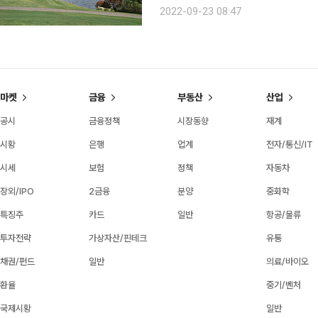
77% 골프 코스다. 해마다 총상금 1000만 달러의 아시아 최고 상금액으로 HSBC챔피언십이 열리
2022-09-23 08:47
는 골프장이다. 골프장에는 중식당과 
마켓
금융
부동산
산업
공시
금융정책
시장동향
재계
시황
은행
업계
전자/통신/IT
시세
보험
정책
자동차
장외/IPO
2금융
분양
중화학
특징주
카드
일반
항공/물류
투자전략
가상자산/핀테크
유통
채권/펀드
일반
의료/바이오
환율
중기/벤처
국제시황
일반