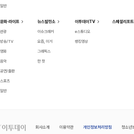
일반
문화·라이프
뉴스발전소
이투데이TV
스페셜리포트
관광
이슈크래커
e스튜디오
방송/TV
요즘, 이거
랭킹영상
영화
그래픽스
음악
한 컷
공연/출판
스포츠
일반
회사소개
이용약관
개인정보처리방침
청소년