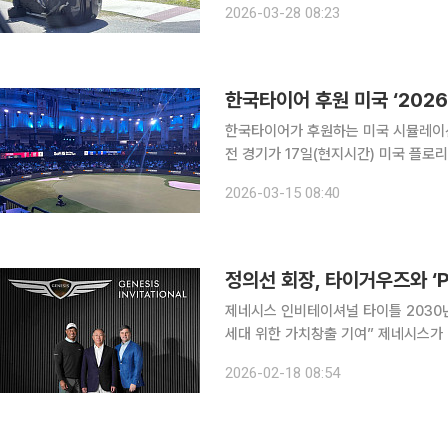
2026-03-28 08:23
한국타이어 후원 미국 ‘2026
한국타이어가 후원하는 미국 시뮬레이션 
전 경기가 17일(현지시간) 미국 플로리다
된다. 한국타이어는 TGL 2026 시즌부터 최초의 ‘오피셜 타이어 파트너(Official Tire
2026-03-15 08:40
Partner)’이자 ‘파운딩 파트너(Found
정의선 회장, 타이거우즈와 ‘
제네시스 인비테이셔널 타이틀 2030
세대 위한 가치창출 기여” 제네시스가 미국프로골프(PGA) 투어 대표 대회 ‘제네시스 인비테이셔
널’ 타이틀 스폰서십을 2030년까지 
2026-02-18 08:54