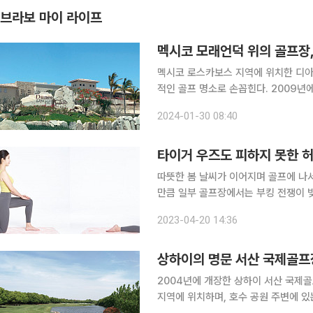
브라보 마이 라이프
멕시코 모래언덕 위의 골프장
멕시코 로스카보스 지역에 위치한 디
적인 골프 명소로 손꼽힌다. 2009년
래언덕과 사막, 링크스 스타일이 조화를
2024-01-30 08:40
의 이 골프장은 거대한 사막을 연상케
타이거 우즈도 피하지 못한 
따뜻한 봄 날씨가 이어지며 골프에 나
만큼 일부 골프장에서는 부킹 전쟁이 빚
다. 이와 함께 올 시즌 미국프로골프협
2023-04-20 14:36
대중들의 관심이 높아지는 상황이다. 특
상하이의 명문 서산 국제골프
2004년에 개장한 상하이 서산 국제골
지역에 위치하며, 호수 공원 주변에 있