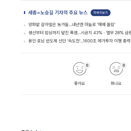
세종=노승길 기자의 주요 뉴스
자세히보기
양파밭 갈아엎은 농가들…내년엔 마늘로 ‘재배 쏠림’
생산부터 밥상까지 덮친 폭염…시금치 43%ㆍ열무 28% 급등
용인·호남 반도체 산단 ‘속도전’…1600조 메가투자 이행 총력
0
0
좋아요
화나요