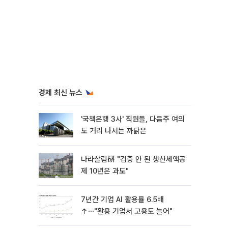
경제 최신 뉴스
'국책은행 3사' 직원들, 다음주 여의
도 거리 나서는 까닭은
나라살림硏 "검증 안 된 생산세액공
제 10년은 과도"
7년간 기업 AI 활용률 6.5배
↑⋯"활용 기업서 고용도 늘어"