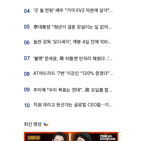
'굿 윌 헌팅' 배우 "기아 EV2 덕분에 살아"…교통사고 후 안전성 극찬
04
05
李대통령 “청년이 결혼 망설이는 일 없어야...제도상 불이익 조사”
놀란 감독 '오디세이', 개봉 4일 만에 100만 돌파⋯'왕사남' 보다 빠르다
06
07
'불명' 문세윤, 故 터틀맨 빈자리 채웠다…'거북이' 눈물의 최종 우승
AT마드리드 ‘7번’ 이강인 “120% 쏟겠다”⋯시메오네 감독 “필요한 선수”
08
09
추미애 "우리 목표는 연대"…故 강일출 할머니 흉상 제막
직원 데리고 등산가는 글로벌 CEO들⋯이유 있었네
10
최신 영상