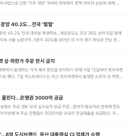
비사업으로 인한 '이주 대란' 우려와 정부와의 정책 엇박자 논란에 대해 정
실장은 2031년까지 31만 가구 착공 목표에 차질이 없다는 입장이나,
·광양 40.2도…전국 '펄펄'
·광양 40.2도 전국 대부분 폭염특보…체감온도도 곳곳 38도 넘어 8일 동해
지속 서울 노원구의 기온이 40도를 넘어선 데 이어 경기 하남과 전남 광양
. 전국 대부분 지역에 폭염특보가 내려진 가운데 곳곳에서 39~40도 안팎
켓 상·하한가 주문 한시 금지
마켓에서 발생하는 가격 왜곡 현상을 방지하기 위해 이달 12일부터 프리마켓
기로 했다. 7일 넥스트레이드는 최근 프리마켓에서 발생한 소량의 상·하한
, 주문 오류로 인한 가격 급등락을 최소화하기 위한 비상 대응방안을 발표
 풀린다…은행권 3000억 공급
리·농협도 취급 검토 당국 실수요자 공급 주문…분양가·필요자금 반영해 한도
에이치방배’에 주요 은행들이 3000억원 규모의 잔금대출을 공급한다. 우리
하고 있어 향후 공급 규모가 늘어날 전망이다. 7일 금융권에 따르면 KB국
od'…8억 도시브랜드, 용산 대통령실 CI 업체가 수행