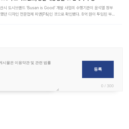
시 도시브랜드 ‘Busan is Good’ 개발 사업의 수행기관이 윤석열 정부
여했던 디자인 전문업체 피앤(P&)인 것으로 확인됐다. 8억 원이 투입된 부산
 부족과 디자인 정체성 논란에 휩싸였던 만큼, 사업 선정 과정과 결과물에
0 / 300