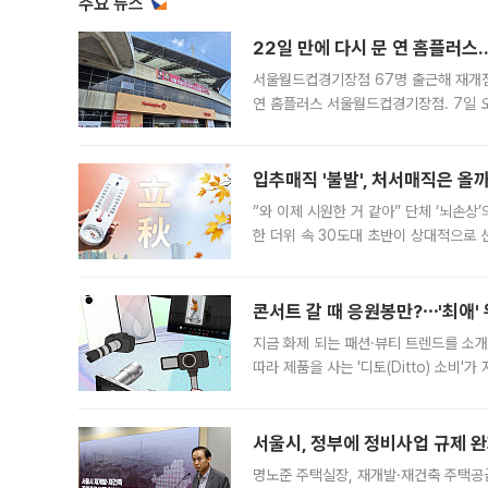
주요 뉴스
22일 만에 다시 문 연 홈플러스
서울월드컵경기장점 67명 출근해 재개점 
연 홈플러스 서울월드컵경기장점. 7일 
우유, 과일 같은 신선식품이 차근차근 자
입추매직 '불발', 처서매직은 올
“와 이제 시원한 거 같아” 단체 ‘뇌손상
한 더위 속 30도대 초반이 상대적으로
지역에 있었습니다. 7월 말에는 서풍과
콘서트 갈 때 응원봉만?⋯'최애'
지금 화제 되는 패션·뷰티 트렌드를 소개
따라 제품을 사는 '디토(Ditto) 소비
어디일까요? 아이돌 콘서트 시작을 기다
서울시, 정부에 정비사업 규제 완화
명노준 주택실장, 재개발·재건축 주택공