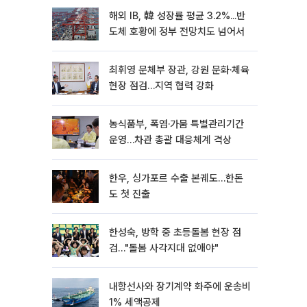
해외 IB, 韓 성장률 평균 3.2%...반
도체 호황에 정부 전망치도 넘어서
최휘영 문체부 장관, 강원 문화·체육
현장 점검…지역 협력 강화
농식품부, 폭염·가뭄 특별관리기간
운영…차관 총괄 대응체계 격상
한우, 싱가포르 수출 본궤도…한돈
도 첫 진출
한성숙, 방학 중 초등돌봄 현장 점
검…"돌봄 사각지대 없애야"
내항선사와 장기계약 화주에 운송비
1% 세액공제