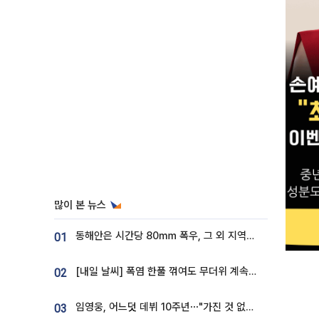
많이 본 뉴스
동해안은 시간당 80㎜ 폭우, 그 외 지역은 폭염…‘극과 극 날씨’
01
[내일 날씨] 폭염 한풀 꺾여도 무더위 계속⋯동해안 이틀 연속 비
02
임영웅, 어느덧 데뷔 10주년⋯"가진 것 없던 시절, 내 앞엔 20명의 팬뿐"
03