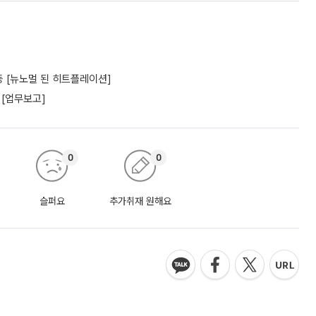
 [뉴노멀 된 히트플레이션]
 [업무보고]
0
0
슬퍼요
추가취재 원해요