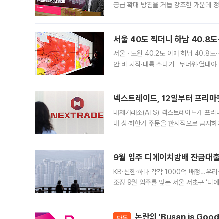
공급 확대 방침을 거듭 강조한 가운데 정
면 반박하고 나섰다. 명노준 서울시 주택
서울 40도 찍더니 하남 40.8도
서울ㆍ노원 40.2도 이어 하남 40.8도
안 비 시작·내륙 소나기…무더위·열대야 
에서도 40도를 웃도는 기온이 관측됐다
의 극심한
넥스트레이드, 12일부터 프리마
대체거래소(ATS) 넥스트레이드가 프리
내 상·하한가 주문을 한시적으로 금지하
가 체결 사례와 관련해 설명자료를 내고
9월 입주 디에이치방배 잔금대출
KB·신한·하나 각각 1000억 배정…우
조정 9월 입주를 앞둔 서울 서초구 ‘디
은행과 NH농협은행도 대출 취급을 검토
민은행
논란의 'Busan is Go
단독