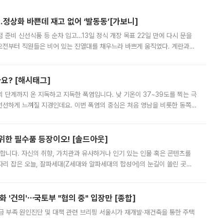
…정상화 바쁜데 재고 없어 ‘발동동’[가보니]
준비 신선식품 등 순차 입고…13일 정식 개장 목표 22일 만에 다시 문을
오전부터 직원들은 비어 있는 진열대를 채우느라 바쁘게 움직였다. 계란과
리를 잡기 시작했지만, 매장 곳곳엔 여전히 텅 빈 매대가 먼저 눈에 들어왔
까요? [해시태그]
’의 단계까지 온 지독하고 지독한 폭염입니다. 낮 기온이 37~39도를 찍는 극
 선선하게 느껴질 지경인데요. 이번 폭염의 중심은 처음 영남을 비롯한 동쪽
 북서풍이 산맥을 넘어 영남 쪽으로 내려오면서 뜨겁고 건조해졌는데요.
 위한 필수품 등장이오! [솔드아웃]
합니다. 자신의 취향, 가치관과 유사하거나 인기 있는 인물 혹은 콘텐츠를
'가 자리 잡은 오늘, 잘파세대(Z세대와 알파세대의 합성어)의 눈길이 쏠린 곳은
리는 공연장. 응원봉만큼이나 눈에 띄는 게 있습니다. 공연이 시작되기
 '건의'⋯국토부 "협의 중" 입장만 [종합]
급 부족 원인진단 및 대책 관련 브리핑 서울시가 재개발·재건축을 통한 주택