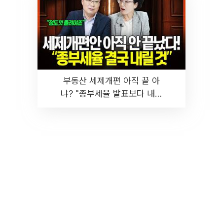
부동산 세제개편 아직 끝 아
냐? "종부세율 발표보다 내릴
것" 장기거주·양도세 전망 I 집
땅지성 I 김인만, 진미윤