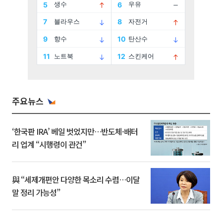
주요뉴스
‘한국판 IRA’ 베일 벗었지만…반도체·배터
리 업계 “시행령이 관건”
與 “세제개편안 다양한 목소리 수렴…이달
말 정리 가능성”