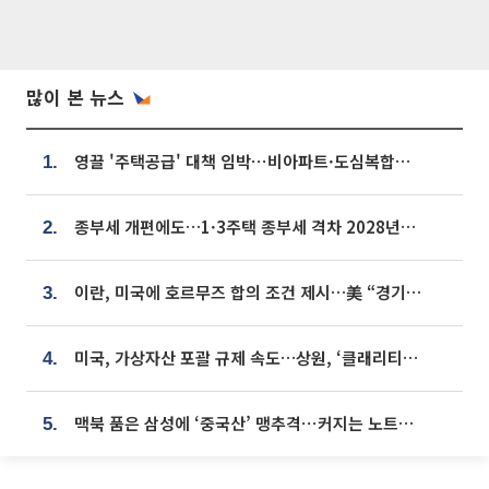
많이 본 뉴스
영끌 '주택공급' 대책 임박⋯비아파트·도심복합까지 총동원
1.
종부세 개편에도…1·3주택 종부세 격차 2028년부터 확대
2.
이란, 미국에 호르무즈 합의 조건 제시…美 “경기 아직 안 끝나” [종합]
3.
미국, 가상자산 포괄 규제 속도…상원, ‘클래리티법’ 9월 절차투표 추진
4.
맥북 품은 삼성에 ‘중국산’ 맹추격⋯커지는 노트북 OLED 시장
5.