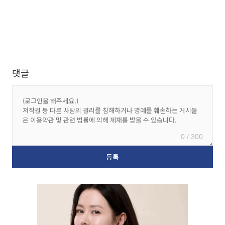
댓글
0 / 300