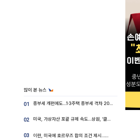
많이 본 뉴스
종부세 개편에도…1·3주택 종부세 격차 2028년부터 확대
01
미국, 가상자산 포괄 규제 속도…상원, ‘클래리티법’ 9월 절차투표 추진
02
03
이란, 미국에 호르무즈 합의 조건 제시…美 “경기 아직 안 끝나” [종합]