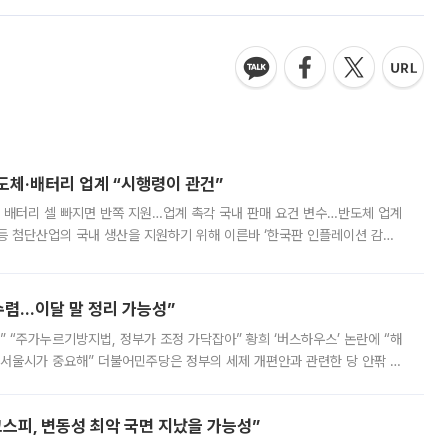
반도체·배터리 업계 “시행령이 관건”
 배터리 셀 빠지면 반쪽 지원…업계 촉각 국내 판매 요건 변수…반도체 업계
등 첨단산업의 국내 생산을 지원하기 위해 이른바 ‘한국판 인플레이션 감축
를 신설했지만, 업계에서는 세부 지원 대상에 따라 정책 효과가 크게 달라
수렴…이달 말 정리 가능성”
없어” “주가누르기방지법, 정부가 조정 가닥잡아” 황희 ‘버스하우스’ 논란에 “해
 서울시가 중요해” 더불어민주당은 정부의 세제 개편안과 관련한 당 안팎 의
에 나서겠다고 예고했다. 민주당은 8월 말 당정 조율을 거친 개편안이
스피, 변동성 최악 국면 지났을 가능성”