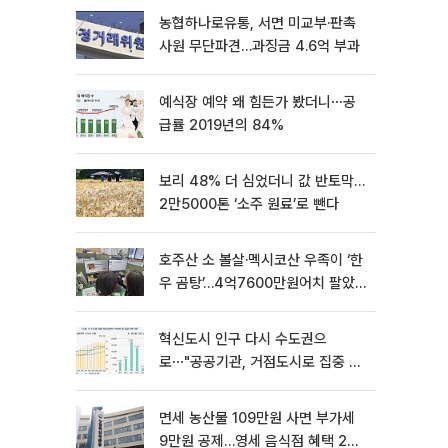
농협하나로유통, 서면 미교부·판촉
사원 무단파견…과징금 4.6억 부과
예식장 예약 왜 힘든가 봤더니⋯공
급률 2019년의 84%
보리 48% 더 심었더니 값 반토막…
2만5000톤 ‘소주 원료’로 뺀다
호주산 소 볼살·멕시코산 우족이 ‘한
우 곰탕’…4억7600만원어치 팔았
다
혁신도시 인구 다시 수도권으
로⋯"공공기관, 거점도시로 집중 이
전해야"
면세 농산물 109만원 사면 부가세
9만원 공제…영세 음식점 혜택 2년