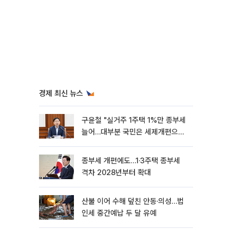
경제 최신 뉴스
구윤철 "실거주 1주택 1%만 종부세
늘어…대부분 국민은 세제개편으로
혜택"
종부세 개편에도…1·3주택 종부세
격차 2028년부터 확대
산불 이어 수해 덮친 안동·의성…법
인세 중간예납 두 달 유예