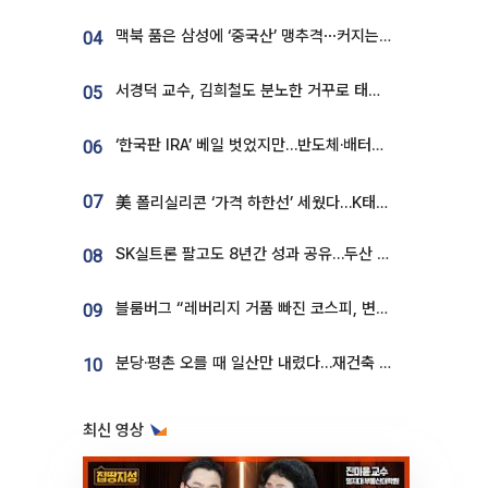
맥북 품은 삼성에 ‘중국산’ 맹추격⋯커지는 노트북 OLED 시장
04
서경덕 교수, 김희철도 분노한 거꾸로 태극기⋯"엉터리는 아냐, 아쉬울 뿐"
05
‘한국판 IRA’ 베일 벗었지만…반도체·배터리 업계 “시행령이 관건”
06
07
美 폴리실리콘 ‘가격 하한선’ 세웠다…K태양광 수혜 기대
SK실트론 팔고도 8년간 성과 공유…두산 인수대금 2.3조가 끝 아냐
08
블룸버그 “레버리지 거품 빠진 코스피, 변동성 최악 국면 지났을 가능성”
09
분당·평촌 오를 때 일산만 내렸다…재건축 기대감도 ‘무색’
10
최신 영상