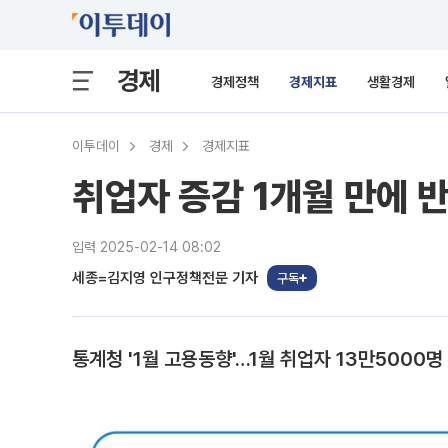
경제
경제정책
경제지표
생활경제
이투데이
경제
경제지표
취업자 증감 1개월 만에 
입력 2025-02-14 08:02
세종=김지영 인구정책전문 기자
구독
통계청 '1월 고용동향'…1월 취업자 13만5000명