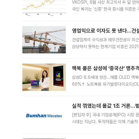
VKOSPI, 6월 사상 최고치서 두 달
국인 복귀는 ‘신중’ 한국 증시를 뒤흔
했다. 대규모 반대매매로 레버리지 투자
영업익으로 이자도 못 낸다…건설 
건설업계의 수익성과 재무건전성이 최근
감당하지 못하는 한계기업 비중은 2021
이낸싱(PF) 부담이 집중된 건축 부문의
경영
맥북 품은 삼성에 ‘중국산’ 맹추
삼성D 8.6세대 양산…애플 OLED 맥북
66%↑ 노트북용 유기발광다이오드(OL
운데 중국 BOE와 TCL CSOT도 생산
일 업계에 따르면 삼성
실적 꺾였는데 몸값 1조 거론…범
[편집자 주] 국내 기업공개(IPO) 시장
시대는 지났다. 투자자들은 이제 기술적
은 거시경제 불확실성 속에 실적과 성과