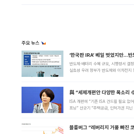
주요 뉴스
‘한국판 IRA’ 베일 벗었지만…
반도체·배터리 수혜 규모, 시행령서 결정
실효성 우려 정부가 반도체와 이차전지 
법(IRA)’으로 불리는 국내생산세액공제
與 “세제개편안 다양한 목소리 
ISA 개편에 “기존 ISA 건드릴 필요 
프닝” 선긋기 “주택공급, 인허가권 지닌
견을 수렴해 당정과 개편안에 대한 조율
블룸버그 “레버리지 거품 빠진 코