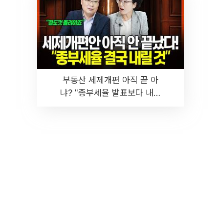
부동산 세제개편 아직 끝 아
냐? "종부세율 발표보다 내릴
것" 장기거주·양도세 전망 I 집
땅지성 I 김인만, 진미윤