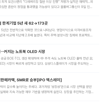
 만에 최저 모건스탠리 “디레버리징 절반 이상 진행” 저평가·실적은 매력적…외
든 극심한 혼란이 정점을 통과했을 가능성이 있다고 블룸버그통신이 9일 진단
가 상당 부분 정리된 데다 금융당국의 규제 강화로 고위험 상품 거래도 급감
한계기업 5년 새 62→173곳
 5년간 전반적으로 악화한 것으로 나타났다. 영업이익으로 이자비용조차
년과 비교해 지난해 2.8배 늘었다. 특히 주택·분양시장 침체와 프로젝트파
 악화가 두드러졌다. 9일 한국건설산업연구원은 ‘2025년 건설업 외감기업
격⋯커지는 노트북 OLED 시장
 공급 BOE·TCL 생산 확대하며 中 추격 속도 노트북 OLED 출하 전년 比
ED) 시장이 빠르게 성장하고 있다. 삼성디스플레이가 시장을 주도하는 가
 확대에 나서면서 노트북 OLED 시장을 둘러싼 경쟁이 치열해지고 있다. 9
한메카텍, SMR로 승부[IPO 엑스레이]
 문턱이 갈수록 높아지는 추세다. 과거처럼 ‘성장성’만으로 시장 선택을 받던
 실체와 지속 가능한 재무 기반을 냉정하게 살핀다. 상장을 추진하는 기업들
를 입증해야 하는 시험대에 섰다. 본지는 상장을 앞둔 기업의 기술 경쟁