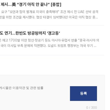
제시…美 “경기 아직 안 끝나” [종합]
 요구 “오만과 합의 별개로 미국이 충족해야” 조건 제시 전 UAE 선박 공격
방을 위한 조건을 제시했다. 협상 타결이 임박했다던 미국은 아직 협상 중이
현지시간) 모하마드 바게르 졸가드르 이란 최고국가안보회의 사무총장은 타
품도 연기…한반도 방공망까지 ‘경고등’
은 재고 1700발 미만 함선·항공기 등도 아시아·유럽서 반출 “중국·러시아 의
미국이 미사일 부족 문제에 직면했다. 도널드 트럼프 행정부는 자국 무기 공
 국가들로 향하던 납품마저 연기되고 있는 것으로 전해졌다. 전문가가 중국
0 / 300