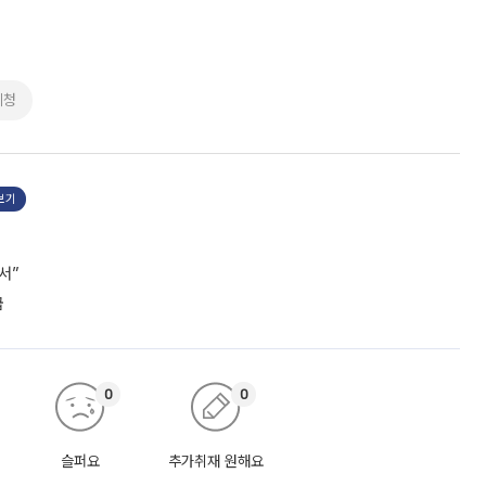
계청
보기
서”
급
0
0
슬퍼요
추가취재 원해요