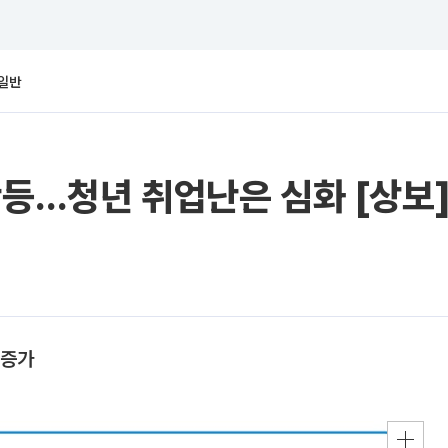
일반
반등…청년 취업난은 심화 [상보
 증가