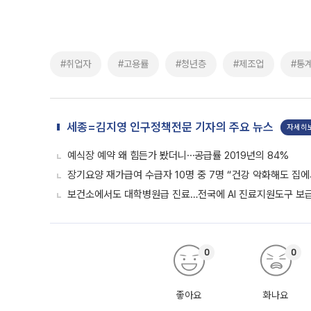
#취업자
#고용률
#청년층
#제조업
#통
세종=김지영 인구정책전문 기자의 주요 뉴스
자세히
예식장 예약 왜 힘든가 봤더니⋯공급률 2019년의 84%
장기요양 재가급여 수급자 10명 중 7명 “건강 악화해도 집에
보건소에서도 대학병원급 진료…전국에 AI 진료지원도구 보
0
0
좋아요
화나요