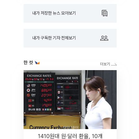
내가 저장한 뉴스 모아보기
내가 구독한 기자 전체보기
한 컷
1410원대 원·달러 환율, 10개