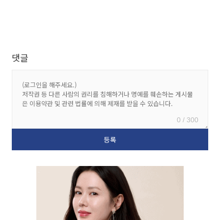
댓글
0 / 300