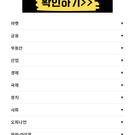
마켓
금융
부동산
산업
경제
국제
정치
사회
오피니언
문화·라이프