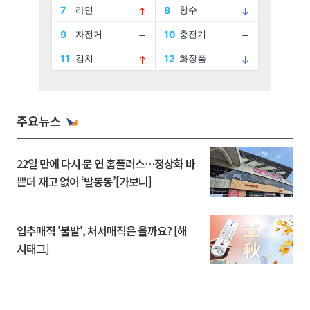
주요뉴스
22일 만에 다시 문 연 홈플러스…정상화 바
쁜데 재고 없어 ‘발동동’[가보니]
입추매직 '불발', 처서매직은 올까요? [해
시태그]