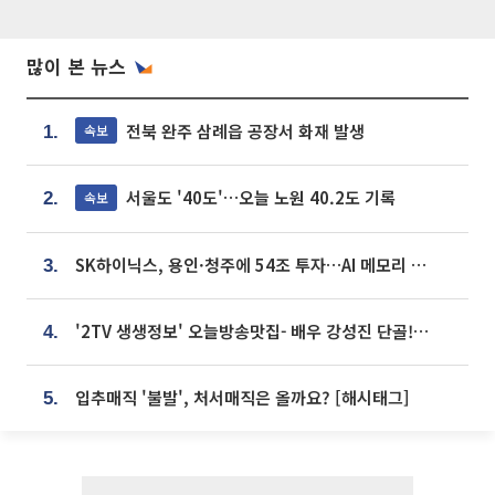
많이 본 뉴스
전북 완주 삼례읍 공장서 화재 발생
속보
1.
서울도 '40도'…오늘 노원 40.2도 기록
속보
2.
SK하이닉스, 용인·청주에 54조 투자…AI 메모리 생산기지 키운다
3.
'2TV 생생정보' 오늘방송맛집- 배우 강성진 단골! 쌀국수ㆍ푸팟퐁 커리 맛집 '블○○○'
4.
입추매직 '불발', 처서매직은 올까요? [해시태그]
5.