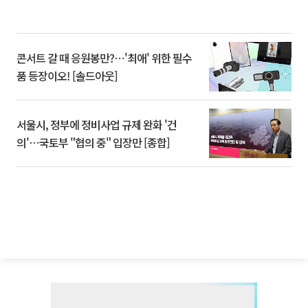
콘서트 갈 때 응원봉만?⋯'최애' 위한 필수
품 등장이오! [솔드아웃]
서울시, 정부에 정비사업 규제 완화 '건
의'⋯국토부 "협의 중" 입장만 [종합]