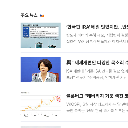
주요 뉴스
‘한국판 IRA’ 베일 벗었지만…
반도체·배터리 수혜 규모, 시행령서 결정
실효성 우려 정부가 반도체와 이차전지 
법(IRA)’으로 불리는 국내생산세액공제
與 “세제개편안 다양한 목소리 
ISA 개편에 “기존 ISA 건드릴 필요 
프닝” 선긋기 “주택공급, 인허가권 지닌
견을 수렴해 당정과 개편안에 대한 조율
블룸버그 “레버리지 거품 빠진 코
VKOSPI, 6월 사상 최고치서 두 달
국인 복귀는 ‘신중’ 한국 증시를 뒤흔
했다. 대규모 반대매매로 레버리지 투자