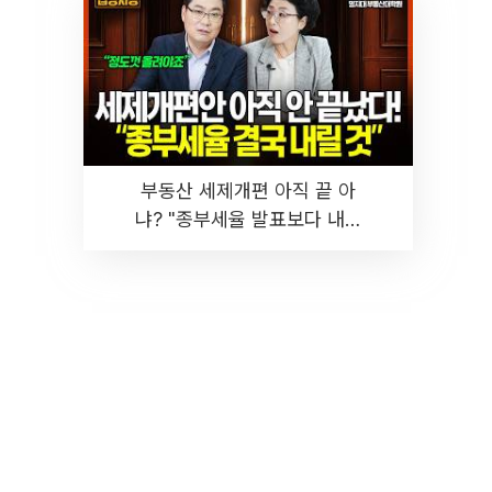
부동산 세제개편 아직 끝 아
냐? "종부세율 발표보다 내릴
것" 장기거주·양도세 전망 I 집
땅지성 I 김인만, 진미윤