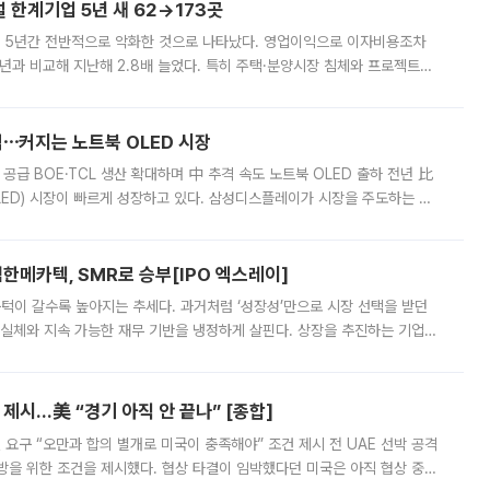
한계기업 5년 새 62→173곳
 5년간 전반적으로 악화한 것으로 나타났다. 영업이익으로 이자비용조차
년과 비교해 지난해 2.8배 늘었다. 특히 주택·분양시장 침체와 프로젝트파
 악화가 두드러졌다. 9일 한국건설산업연구원은 ‘2025년 건설업 외감기업
격⋯커지는 노트북 OLED 시장
 공급 BOE·TCL 생산 확대하며 中 추격 속도 노트북 OLED 출하 전년 比
ED) 시장이 빠르게 성장하고 있다. 삼성디스플레이가 시장을 주도하는 가
 확대에 나서면서 노트북 OLED 시장을 둘러싼 경쟁이 치열해지고 있다. 9
한메카텍, SMR로 승부[IPO 엑스레이]
 문턱이 갈수록 높아지는 추세다. 과거처럼 ‘성장성’만으로 시장 선택을 받던
 실체와 지속 가능한 재무 기반을 냉정하게 살핀다. 상장을 추진하는 기업들
를 입증해야 하는 시험대에 섰다. 본지는 상장을 앞둔 기업의 기술 경쟁
제시…美 “경기 아직 안 끝나” [종합]
 요구 “오만과 합의 별개로 미국이 충족해야” 조건 제시 전 UAE 선박 공격
방을 위한 조건을 제시했다. 협상 타결이 임박했다던 미국은 아직 협상 중이