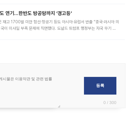
현지시간) 모하마드 바게르 졸가드르 이란 최고국가안보회의 사무총장은 타
품도 연기…한반도 방공망까지 ‘경고등’
은 재고 1700발 미만 함선·항공기 등도 아시아·유럽서 반출 “중국·러시아 의
미국이 미사일 부족 문제에 직면했다. 도널드 트럼프 행정부는 자국 무기 공
 국가들로 향하던 납품마저 연기되고 있는 것으로 전해졌다. 전문가가 중국
0 / 300