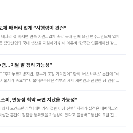
반도체·배터리 업계 “시행령이 관건”
 배터리 셀 빠지면 반쪽 지원…업계 촉각 국내 판매 요건 변수…반도체 업계
등 첨단산업의 국내 생산을 지원하기 위해 이른바 ‘한국판 인플레이션 감축
를 신설했지만, 업계에서는 세부 지원 대상에 따라 정책 효과가 크게 달라
수렴…이달 말 정리 가능성”
없어” “주가누르기방지법, 정부가 조정 가닥잡아” 황희 ‘버스하우스’ 논란에 “해
 서울시가 중요해” 더불어민주당은 정부의 세제 개편안과 관련한 당 안팎 의
에 나서겠다고 예고했다. 민주당은 8월 말 당정 조율을 거친 개편안이
스피, 변동성 최악 국면 지났을 가능성”
 만에 최저 모건스탠리 “디레버리징 절반 이상 진행” 저평가·실적은 매력적…외
든 극심한 혼란이 정점을 통과했을 가능성이 있다고 블룸버그통신이 9일 진단
가 상당 부분 정리된 데다 금융당국의 규제 강화로 고위험 상품 거래도 급감