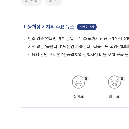
#윤석열
#탄핵
윤희성 기자의 주요 뉴스
자세히보기
탄소 감축 없으면 여름 온열지수 33도까지 상승⋯기상청, 2
기약 없는 '극한더위' 당분간 계속된다⋯다음주도 폭염·열대
김용범 만난 오세훈 "준공업지역 산업시설 비율 낮춰 공급 늘
0
0
좋아요
화나요