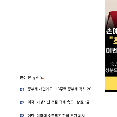
많이 본 뉴스
종부세 개편에도…1·3주택 종부세 격차 2028년부터 확대
01
미국, 가상자산 포괄 규제 속도…상원, ‘클래리티법’ 9월 절차투표 추진
02
03
이란, 미국에 호르무즈 합의 조건 제시…美 “경기 아직 안 끝나” [종합]