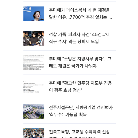
추미애가 페이스북서 네 번 재정을
말한 이유…7700억 추경 열쇠는 도
의회에
경찰 가족 '피의자 사건' 45건…'제
식구 수사' 막는 상피제 도입
추미애 "소방은 지방사무 맞다"…그
래도 재원은 국가가 나눠야
추미애 "확고한 민주당 지도부 진용
이 광주 호남 정신"
전주시설공단, 지방공기업 경영평가
‘최우수’…가등급 획득
전북교육청, 고교생 수학학력 신장