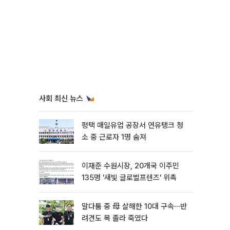
사회 최신 뉴스
평택 매일유업 공장서 연유탱크 청
소 중 근로자 1명 숨져
이재준 수원시장, 20개국 이주민
135명 '새빛 글로벌프렌즈' 위촉
말다툼 중 母 살해한 10대 구속⋯반
려견도 목 졸라 죽였다