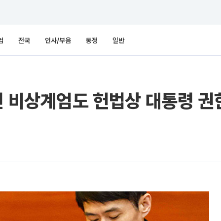
업
전국
인사/부음
동정
일반
면 비상계엄도 헌법상 대통령 권