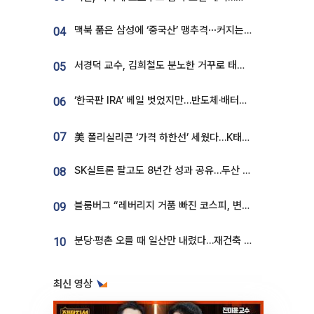
맥북 품은 삼성에 ‘중국산’ 맹추격⋯커지는 노트북 OLED 시장
04
서경덕 교수, 김희철도 분노한 거꾸로 태극기⋯"엉터리는 아냐, 아쉬울 뿐"
05
‘한국판 IRA’ 베일 벗었지만…반도체·배터리 업계 “시행령이 관건”
06
07
美 폴리실리콘 ‘가격 하한선’ 세웠다…K태양광 수혜 기대
SK실트론 팔고도 8년간 성과 공유…두산 인수대금 2.3조가 끝 아냐
08
블룸버그 “레버리지 거품 빠진 코스피, 변동성 최악 국면 지났을 가능성”
09
분당·평촌 오를 때 일산만 내렸다…재건축 기대감도 ‘무색’
10
최신 영상