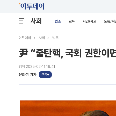
사회
법조
교육
사건/사고
노동/취
이투데이
사회
법조
尹 “줄탄핵, 국회 권한이
입력 2025-02-11 16:41
윤희성 기자
구독