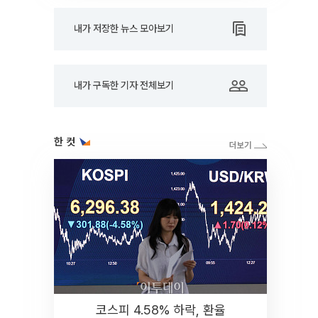
내가 저장한 뉴스 모아보기
내가 구독한 기자 전체보기
한 컷
코스피 4.58% 하락, 환율