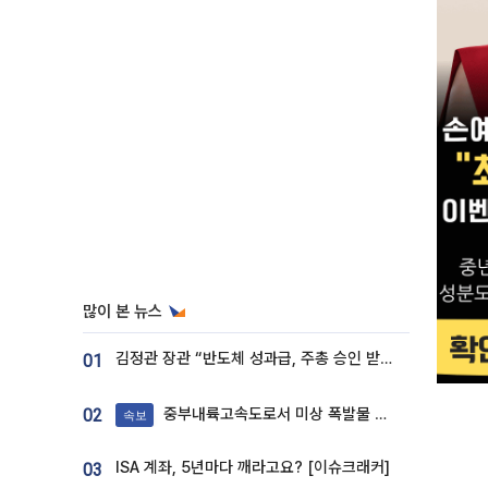
많이 본 뉴스
김정관 장관 “반도체 성과급, 주총 승인 받도록”…상법·자본시장법 개정 시사
01
중부내륙고속도로서 미상 폭발물 발견
02
속보
ISA 계좌, 5년마다 깨라고요? [이슈크래커]
03