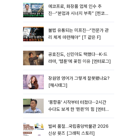
에코프로, 화장품 업체 인수 추
진⋯“본업과 시너지 부족” [찐코노
미]
불법 유통되는 미프진⋯“전문가 관
리 체계 마련해야” [T 같은 F]
공효진도, 신민아도 택했다⋯K-드
라마, '웹툰'에 꽂힌 이유 [엔터로그]
장원영 영어가 그렇게 잘못됐나요?
[해시태그]
'풍향중' 시작부터 터졌다⋯2시간
수다도 보게 한 '뜬뜬'의 힘 [엔터로
그]
벌써 품절…국립중앙박물관 2026
신상 뮷즈 [그래픽 스토리]