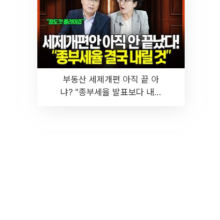
부동산 세제개편 아직 끝 아
냐? "종부세율 발표보다 내릴
것" 장기거주·양도세 전망 I 집
땅지성 I 김인만, 진미윤