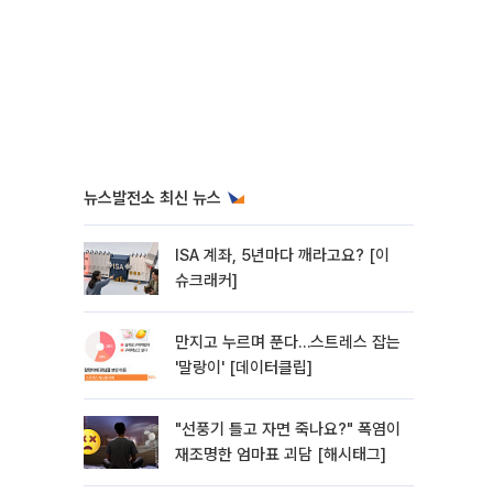
뉴스발전소 최신 뉴스
ISA 계좌, 5년마다 깨라고요? [이
슈크래커]
만지고 누르며 푼다…스트레스 잡는
'말랑이' [데이터클립]
"선풍기 틀고 자면 죽나요?" 폭염이
재조명한 엄마표 괴담 [해시태그]