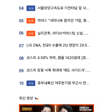
서울양양고속도로 이천터널 앞 사고 발생
04
속보
하마스 “네타냐후 합의안 거절, 총선 앞두고 시간 끌기”
05
단독
06
실리콘투, 라이브커머스팀 신설…K뷰티 ‘글로벌 판매망’ 확대[K뷰티 라방戰]
단독
LIG D&A, 천궁Ⅱ 수출에 2Q 영업익 29.5%↑…수주잔고 24.6조 [종합]
07
코스피 4.58% 하락, 환율 1420원대 [포토]
08
코스피 장중 낙폭 확대에 '매도 사이드카'…외인 2.8조'팔자'· 개인 3.1조 '사자'
09
중부내륙선 여주분기점 부근서 연이은 추돌사고 발생
10
속보
최신 영상