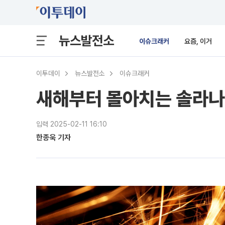
뉴스발전소
이슈크래커
요즘, 이거
이투데이
뉴스발전소
이슈크래커
새해부터 몰아치는 솔라나·
입력 2025-02-11 16:10
한종욱 기자