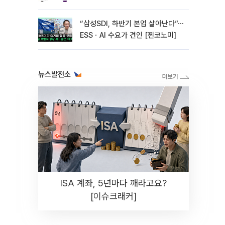
“삼성SDI, 하반기 본업 살아난다”⋯
ESSㆍAI 수요가 견인 [찐코노미]
뉴스발전소
ISA 계좌, 5년마다 깨라고요?
[이슈크래커]