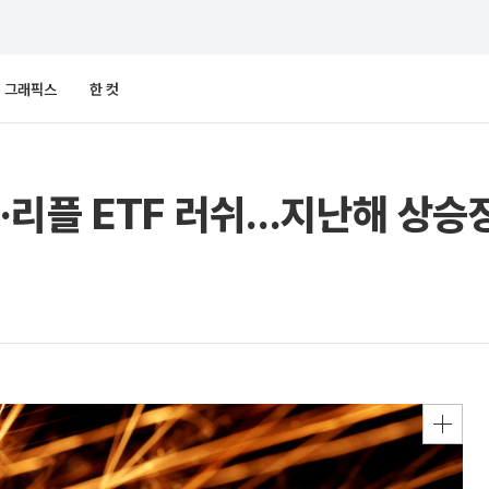
그래픽스
한 컷
리플 ETF 러쉬…지난해 상승