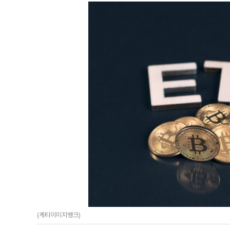
(게티이미지뱅크)