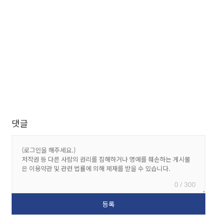
댓글
0 / 300