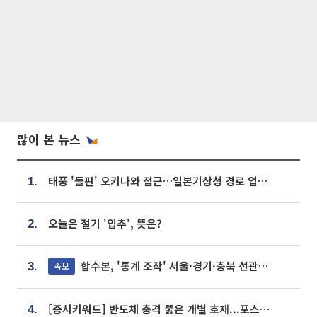
많이 본 뉴스
태풍 '돌핀' 오키나와 접근…일본기상청 경로 업데이트
1.
오늘은 절기 '입추', 뜻은?
2.
합수본, '통계 조작' 서울·경기·충북 선관위 등 추가 압수수색
속보
3.
[증시키워드] 반도체 충격 뚫은 개별 호재...포스코퓨처엠·에코프로·한화솔루션 '눈길'
4.