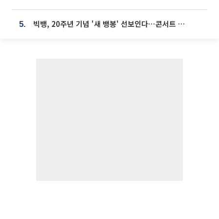
빅뱅, 20주년 기념 '새 뱅봉' 선보인다⋯콘서트 앞두고 팝업 개최
5.