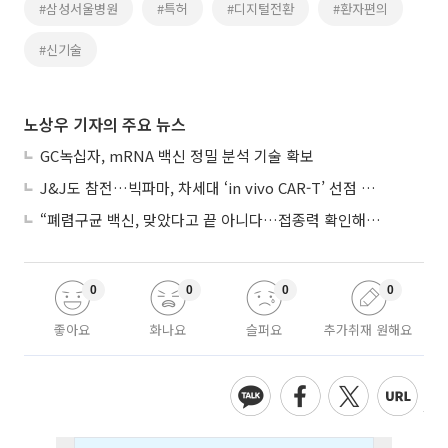
#삼성서울병원
#특허
#디지털전환
#환자편의
#신기술
노상우 기자의 주요 뉴스
GC녹십자, mRNA 백신 정밀 분석 기술 확보
J&J도 참전…빅파마, 차세대 ‘in vivo CAR-T’ 선점 경쟁 본격화
“폐렴구균 백신, 맞았다고 끝 아니다…접종력 확인해야”
0
0
0
0
좋아요
화나요
슬퍼요
추가취재 원해요