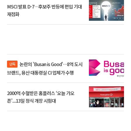
MSCI 발표 D-7…후보주 반등에 편입 기대
재점화
논란의 'Busan is Good'…8억 도시
단독
브랜드, 용산 대통령실 CI 업체가 수행
2000억 수혈받은 홈플러스 ‘오늘 가오
픈’...13일 정식 개장 시험대