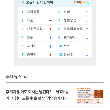
주요뉴스
후계자 없어도 회사는 남긴다?…‘제3자 승
계’ 시험대 오른 中企 현장 [기업승계 대전
환]