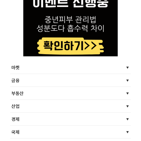
마켓
금융
부동산
산업
경제
국제