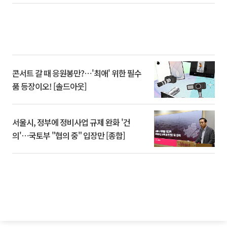
콘서트 갈 때 응원봉만?⋯'최애' 위한 필수
품 등장이오! [솔드아웃]
서울시, 정부에 정비사업 규제 완화 '건
의'⋯국토부 "협의 중" 입장만 [종합]