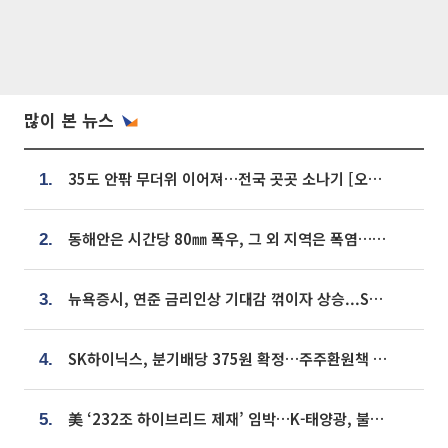
많이 본 뉴스
35도 안팎 무더위 이어져…전국 곳곳 소나기 [오늘 날씨]
1.
동해안은 시간당 80㎜ 폭우, 그 외 지역은 폭염…‘극과 극 날씨’
2.
뉴욕증시, 연준 금리인상 기대감 꺾이자 상승...S&P500 사상 최고치 [종합]
3.
SK하이닉스, 분기배당 375원 확정…주주환원책 9월로 앞당겨 발표
4.
美 ‘232조 하이브리드 제재’ 임박…K-태양광, 불확실성 털고 날개 다나
5.