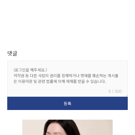
댓글
0 / 300