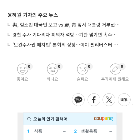
윤혜원 기자의 주요 뉴스
與, 형소법 대국민 보고 vs 野, 靑 앞서 대통령 거부권 촉구
경찰 수사 기다리다 피의자 석방…기한 넘기면 속수무책
‘보완수사권 폐지법’ 본회의 상정…여야 필리버스터 대치
0
0
0
0
좋아요
화나요
슬퍼요
추가취재 원해요