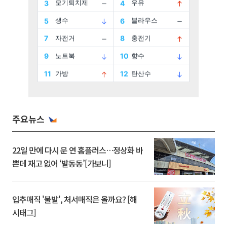
주요뉴스
22일 만에 다시 문 연 홈플러스…정상화 바
쁜데 재고 없어 ‘발동동’[가보니]
입추매직 '불발', 처서매직은 올까요? [해
시태그]