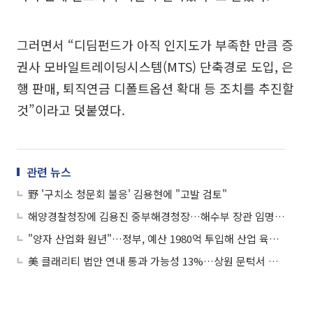
그러면서 “디딤펀드가 아직 인지도가 부족한 만큼 증
권사 모바일트레이딩시스템(MTS) 단축경로 도입, 은
행 판매, 퇴직연금 디폴트옵션 확대 등 조치를 추진할
것”이라고 덧붙였다.
관련 뉴스
野 '구치소 청문회 불응' 김용현에 "고발 검토"
해양경찰청장에 김용진 중부해경청장…해수부 장관 임명 제청
"양자 산업화 원년"…정부, 예산 1980억 투입해 산업 육성한다
美 클래리티 법안 연내 통과 가능성 13%…상원 문턱서 제동