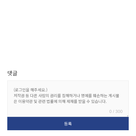
댓글
0 / 300