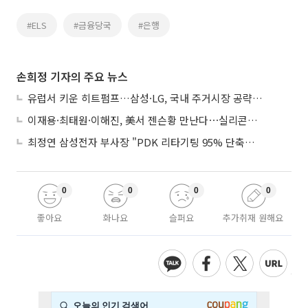
#ELS
#금융당국
#은행
손희정 기자의 주요 뉴스
유럽서 키운 히트펌프…삼성·LG, 국내 주거시장 공략 ‘속도’
이재용·최태원·이해진, 美서 젠슨황 만난다⋯실리콘밸리 집결하는 AI리더
최정연 삼성전자 부사장 "PDK 리타기팅 95% 단축…에이전트 AI 시범 활용"
0
0
0
0
좋아요
화나요
슬퍼요
추가취재 원해요