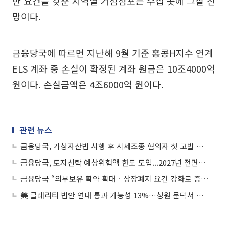
한 요건을 갖춘 지역별 거점점포는 수십 곳에 그칠 전
망이다.
금융당국에 따르면 지난해 9월 기준 홍콩H지수 연계
ELS 계좌 중 손실이 확정된 계좌 원금은 10조4000억
원이다. 손실금액은 4조6000억 원이다.
관련 뉴스
금융당국, 가상자산법 시행 후 시세조종 혐의자 첫 고발 조치
금융당국, 토지신탁 예상위험액 한도 도입...2027년 전면시행
금융당국 “의무보유 확약 확대ㆍ상장폐지 요건 강화로 증시 밸류업 나선다”
美 클래리티 법안 연내 통과 가능성 13%…상원 문턱서 제동