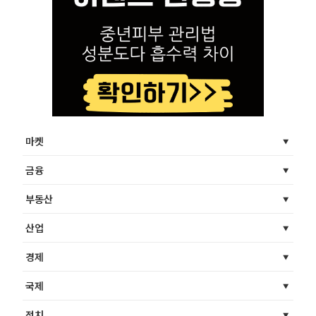
마켓
금융
부동산
산업
경제
국제
정치