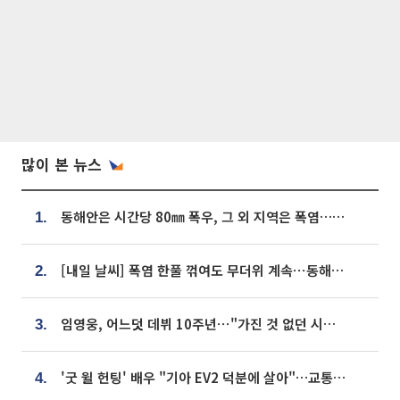
많이 본 뉴스
동해안은 시간당 80㎜ 폭우, 그 외 지역은 폭염…‘극과 극 날씨’
1.
[내일 날씨] 폭염 한풀 꺾여도 무더위 계속⋯동해안 이틀 연속 비
2.
임영웅, 어느덧 데뷔 10주년⋯"가진 것 없던 시절, 내 앞엔 20명의 팬뿐"
3.
'굿 윌 헌팅' 배우 "기아 EV2 덕분에 살아"…교통사고 후 안전성 극찬
4.