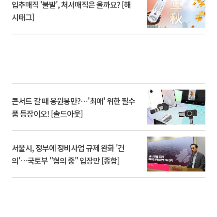
입추매직 '불발', 처서매직은 올까요? [해
시태그]
콘서트 갈 때 응원봉만?⋯'최애' 위한 필수
품 등장이오! [솔드아웃]
서울시, 정부에 정비사업 규제 완화 '건
의'⋯국토부 "협의 중" 입장만 [종합]