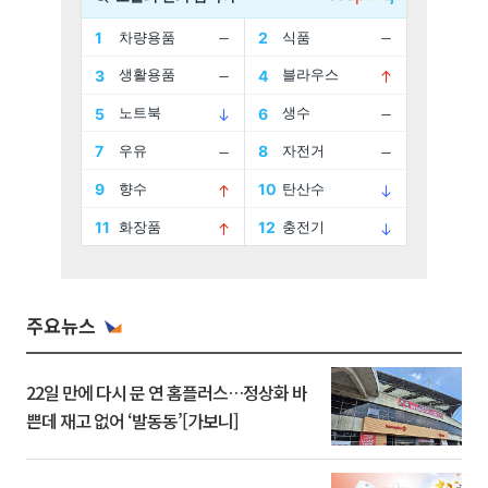
주요뉴스
22일 만에 다시 문 연 홈플러스…정상화 바
쁜데 재고 없어 ‘발동동’[가보니]