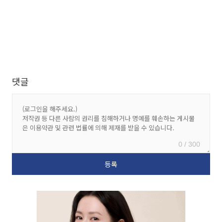
댓글
0 / 300