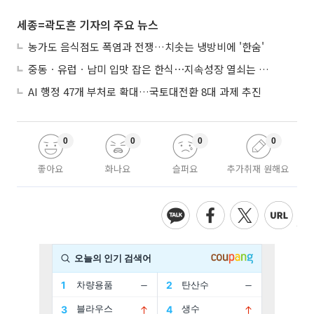
세종=곽도흔 기자의 주요 뉴스
농가도 음식점도 폭염과 전쟁…치솟는 냉방비에 '한숨'
중동ㆍ유럽ㆍ남미 입맛 잡은 한식⋯지속성장 열쇠는 ‘현지화’
AI 행정 47개 부처로 확대…국토대전환 8대 과제 추진
0
0
0
0
좋아요
화나요
슬퍼요
추가취재 원해요