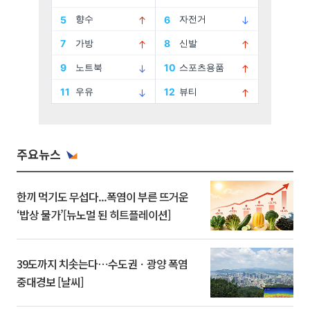
주요뉴스
한끼 먹기도 무섭다...폭염이 부른 뜨거운
‘밥상 물가’[뉴노멀 된 히트플레이션]
39도까지 치솟는다⋯수도권ㆍ광양 폭염
중대경보 [날씨]