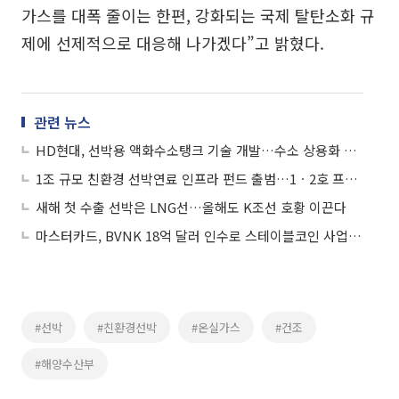
가스를 대폭 줄이는 한편, 강화되는 국제 탈탄소화 규
제에 선제적으로 대응해 나가겠다”고 밝혔다.
관련 뉴스
HD현대, 선박용 액화수소탱크 기술 개발…수소 상용화 앞당긴다
1조 규모 친환경 선박연료 인프라 펀드 출범…1ㆍ2호 프로젝트 선정
새해 첫 수출 선박은 LNG선…올해도 K조선 호황 이끈다
마스터카드, BVNK 18억 달러 인수로 스테이블코인 사업 본격 확장
#선박
#친환경선박
#온실가스
#건조
#해양수산부