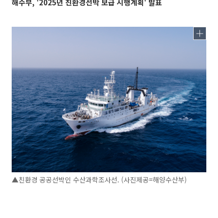
해수부, '2025년 친환경선박 보급 시행계획' 발표
▲친환경 공공선박인 수산과학조사선. (사진제공=해양수산부)