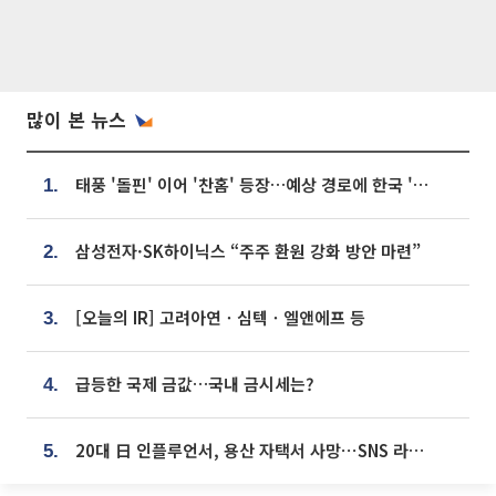
많이 본 뉴스
태풍 '돌핀' 이어 '찬홈' 등장…예상 경로에 한국 '한숨'
1.
삼성전자·SK하이닉스 “주주 환원 강화 방안 마련”
2.
[오늘의 IR] 고려아연ㆍ심텍ㆍ엘앤에프 등
3.
급등한 국제 금값…국내 금시세는?
4.
20대 日 인플루언서, 용산 자택서 사망⋯SNS 라방 중 숨져
5.