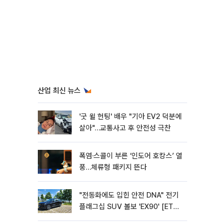
산업 최신 뉴스
'굿 윌 헌팅' 배우 "기아 EV2 덕분에
살아"…교통사고 후 안전성 극찬
폭염·스콜이 부른 ‘인도어 호캉스’ 열
풍…체류형 패키지 뜬다
"전동화에도 입힌 안전 DNA" 전기
플래그십 SUV 볼보 'EX90' [ET의
모빌리티]