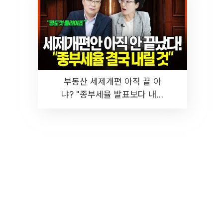
부동산 세제개편 아직 끝 아
냐? "종부세율 발표보다 내릴
것" 장기거주·양도세 전망 I 집
땅지성 I 김인만, 진미윤