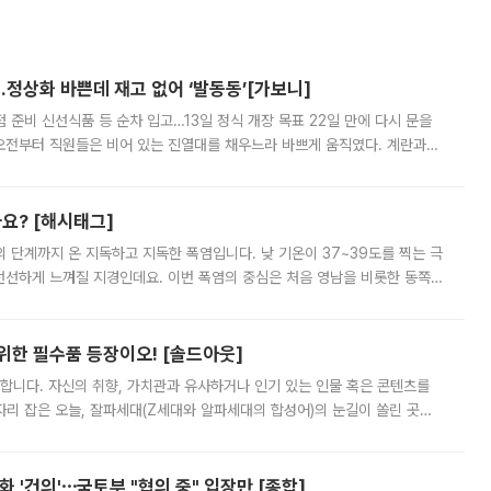
…정상화 바쁜데 재고 없어 ‘발동동’[가보니]
준비 신선식품 등 순차 입고…13일 정식 개장 목표 22일 만에 다시 문을
오전부터 직원들은 비어 있는 진열대를 채우느라 바쁘게 움직였다. 계란과
리를 잡기 시작했지만, 매장 곳곳엔 여전히 텅 빈 매대가 먼저 눈에 들어왔
까요? [해시태그]
’의 단계까지 온 지독하고 지독한 폭염입니다. 낮 기온이 37~39도를 찍는 극
 선선하게 느껴질 지경인데요. 이번 폭염의 중심은 처음 영남을 비롯한 동쪽
 북서풍이 산맥을 넘어 영남 쪽으로 내려오면서 뜨겁고 건조해졌는데요.
 위한 필수품 등장이오! [솔드아웃]
합니다. 자신의 취향, 가치관과 유사하거나 인기 있는 인물 혹은 콘텐츠를
'가 자리 잡은 오늘, 잘파세대(Z세대와 알파세대의 합성어)의 눈길이 쏠린 곳은
리는 공연장. 응원봉만큼이나 눈에 띄는 게 있습니다. 공연이 시작되기
 '건의'⋯국토부 "협의 중" 입장만 [종합]