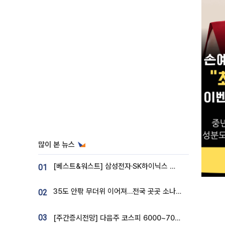
많이 본 뉴스
[베스트&워스트] 삼성전자·SK하이닉스 밀린 한 주…상상인증권은 85% 급등
01
35도 안팎 무더위 이어져…전국 곳곳 소나기 [오늘 날씨]
02
03
[주간증시전망] 다음주 코스피 6000~7000⋯“外人 수급은 정책이 변수”