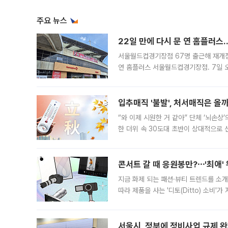
주요 뉴스
22일 만에 다시 문 연 홈플러스
서울월드컵경기장점 67명 출근해 재개점 
연 홈플러스 서울월드컵경기장점. 7일 
우유, 과일 같은 신선식품이 차근차근 자
입추매직 '불발', 처서매직은 올
“와 이제 시원한 거 같아” 단체 ‘뇌손상
한 더위 속 30도대 초반이 상대적으로
지역에 있었습니다. 7월 말에는 서풍과
콘서트 갈 때 응원봉만?⋯'최애'
지금 화제 되는 패션·뷰티 트렌드를 소개
따라 제품을 사는 '디토(Ditto) 소비
어디일까요? 아이돌 콘서트 시작을 기다
서울시, 정부에 정비사업 규제 완화