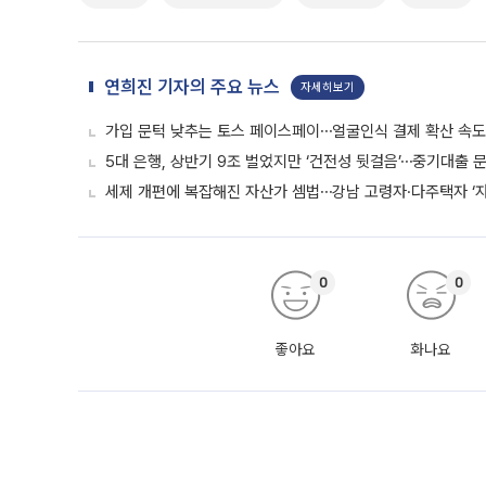
연희진 기자의 주요 뉴스
자세히보기
가입 문턱 낮추는 토스 페이스페이⋯얼굴인식 결제 확산 속
5대 은행, 상반기 9조 벌었지만 ‘건전성 뒷걸음’⋯중기대출 문
세제 개편에 복잡해진 자산가 셈법⋯강남 고령자·다주택자 ‘
0
0
좋아요
화나요