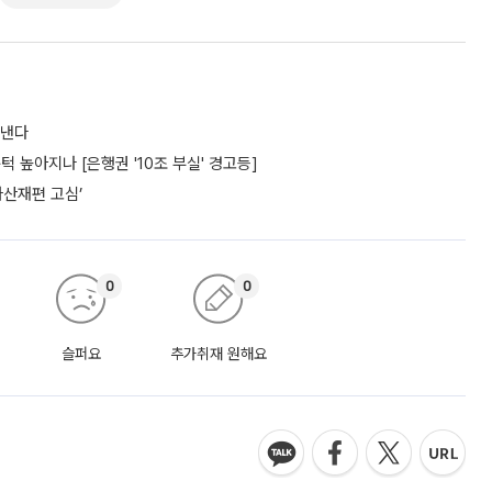
도낸다
턱 높아지나 [은행권 '10조 부실' 경고등]
자산재편 고심’
0
0
슬퍼요
추가취재 원해요