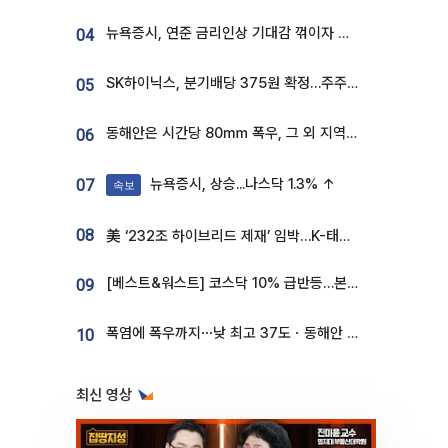
뉴욕증시, 연준 금리인상 기대감 꺾이자 상승...S&P500 사상 최고치 [종합]
04
SK하이닉스, 분기배당 375원 확정…주주환원책 9월로 앞당겨 발표
05
동해안은 시간당 80㎜ 폭우, 그 외 지역은 폭염…‘극과 극 날씨’
06
뉴욕증시, 상승...나스닥 1.3% ↑
07
속보
08
美 ‘232조 하이브리드 제재’ 임박…K-태양광, 불확실성 털고 날개 다나
[베스트&워스트] 코스닥 10% 급반등…본느, 최대주주 변경 기대에 270% 폭등
09
폭염에 폭우까지⋯낮 최고 37도ㆍ동해안 강한 비 [날씨]
10
최신 영상