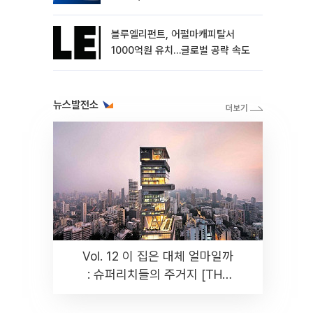
블루엘리펀트, 어펄마캐피탈서
1000억원 유치…글로벌 공략 속도
뉴스발전소
Vol. 12 이 집은 대체 얼마일까
: 슈퍼리치들의 주거지 [THE
RARE]