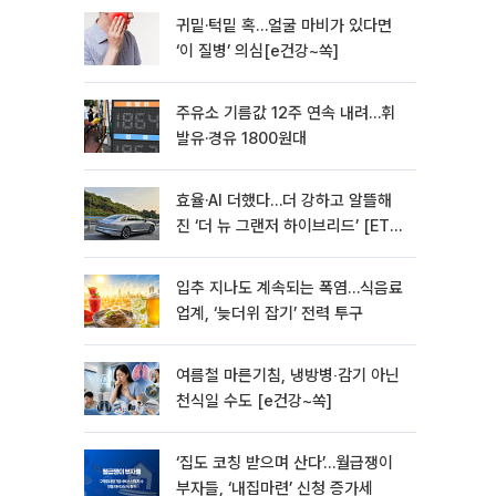
귀밑·턱밑 혹…얼굴 마비가 있다면
‘이 질병’ 의심[e건강~쏙]
주유소 기름값 12주 연속 내려…휘
발유·경유 1800원대
효율·AI 더했다…더 강하고 알뜰해
진 ‘더 뉴 그랜저 하이브리드’ [ET의
모빌리티]
입추 지나도 계속되는 폭염…식음료
업계, ‘늦더위 잡기’ 전력 투구
여름철 마른기침, 냉방병‧감기 아닌
천식일 수도 [e건강~쏙]
‘집도 코칭 받으며 산다’…월급쟁이
부자들, ‘내집마련’ 신청 증가세