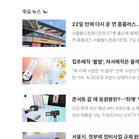
주요 뉴스
22일 만에 다시 문 연 홈플러스
서울월드컵경기장점 67명 출근해 재개점 
연 홈플러스 서울월드컵경기장점. 7일 
우유, 과일 같은 신선식품이 차근차근 자
입추매직 '불발', 처서매직은 올
“와 이제 시원한 거 같아” 단체 ‘뇌손상
한 더위 속 30도대 초반이 상대적으로
지역에 있었습니다. 7월 말에는 서풍과
콘서트 갈 때 응원봉만?⋯'최애'
지금 화제 되는 패션·뷰티 트렌드를 소개
따라 제품을 사는 '디토(Ditto) 소비
어디일까요? 아이돌 콘서트 시작을 기다
서울시, 정부에 정비사업 규제 완화