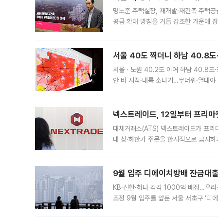
명노준 주택실장, 재개발·재건축 주택공
공급 확대 방침을 거듭 강조한 가운데 정
면 반박하고 나섰다. 명노준 서울시 주택
서울 40도 찍더니 하남 40.8도
서울ㆍ노원 40.2도 이어 하남 40.8도
안 비 시작·내륙 소나기…무더위·열대야 
에서도 40도를 웃도는 기온이 관측됐다
의 극심한
넥스트레이드, 12일부터 프리마
대체거래소(ATS) 넥스트레이드가 프리
내 상·하한가 주문을 한시적으로 금지하
가 체결 사례와 관련해 설명자료를 내고
9월 입주 디에이치방배 잔금대출
KB·신한·하나 각각 1000억 배정…우
조정 9월 입주를 앞둔 서울 서초구 ‘디
은행과 NH농협은행도 대출 취급을 검토