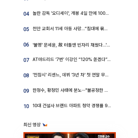
놀란 감독 '오디세이', 개봉 4일 만에 100만 돌파⋯'왕사남' 보다 빠르다
04
천안 교회서 11세 아동 사망…“침대에 묶여 있었다” 진술 확보
05
06
'불명' 문세윤, 故 터틀맨 빈자리 채웠다…'거북이' 눈물의 최종 우승
AT마드리드 ‘7번’ 이강인 “120% 쏟겠다”⋯시메오네 감독 “필요한 선수”
07
'전참시' 리센느, 데뷔 '3년 차' 첫 연말 무대 오른다⋯"그동안 섭외 안 와"
08
한정수, 황정민 사태에 분노⋯"불공정한 게임, 폭로자도 오픈 하라"
09
10대 건설사 브랜드 아파트 청약 경쟁률 9.85대 1…일반 단지의 4배
10
최신 영상