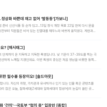
…정상화 바쁜데 재고 없어 ‘발동동’[가보니]
준비 신선식품 등 순차 입고…13일 정식 개장 목표 22일 만에 다시 문을
오전부터 직원들은 비어 있는 진열대를 채우느라 바쁘게 움직였다. 계란과
리를 잡기 시작했지만, 매장 곳곳엔 여전히 텅 빈 매대가 먼저 눈에 들어왔
까요? [해시태그]
’의 단계까지 온 지독하고 지독한 폭염입니다. 낮 기온이 37~39도를 찍는 극
 선선하게 느껴질 지경인데요. 이번 폭염의 중심은 처음 영남을 비롯한 동쪽
 북서풍이 산맥을 넘어 영남 쪽으로 내려오면서 뜨겁고 건조해졌는데요.
 위한 필수품 등장이오! [솔드아웃]
합니다. 자신의 취향, 가치관과 유사하거나 인기 있는 인물 혹은 콘텐츠를
'가 자리 잡은 오늘, 잘파세대(Z세대와 알파세대의 합성어)의 눈길이 쏠린 곳은
리는 공연장. 응원봉만큼이나 눈에 띄는 게 있습니다. 공연이 시작되기
 '건의'⋯국토부 "협의 중" 입장만 [종합]