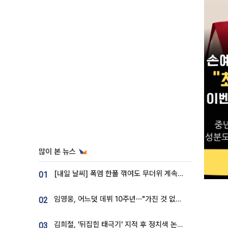
많이 본 뉴스
[내일 날씨] 폭염 한풀 꺾여도 무더위 계속⋯동해안 이틀 연속 비
01
임영웅, 어느덧 데뷔 10주년⋯"가진 것 없던 시절, 내 앞엔 20명의 팬뿐"
02
김희철, '뒤집힌 태극기' 지적 후 정치색 논란…"좌우 떠나 우리나라 국기"
03