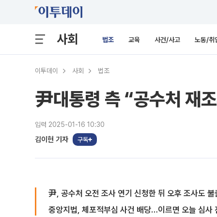
사회
법조
교육
사건/사고
노동/취
이투데이
사회
법조
尹대통령 측 “공수처 재
입력 2025-01-16 10:30
김이현 기자
구독
尹, 공수처 오전 조사 연기 신청한 뒤 오후 조사도 
중앙지법, 체포적부심 사건 배당…이르면 오늘 심사