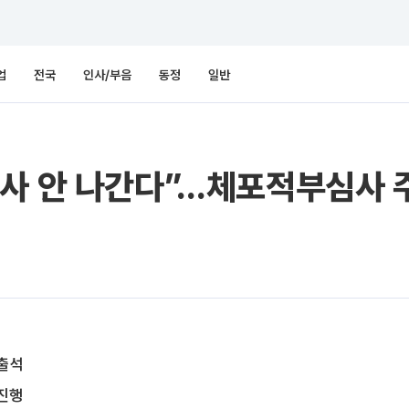
업
전국
인사/부음
동정
일반
조사 안 나간다”…체포적부심사 
불출석
 진행