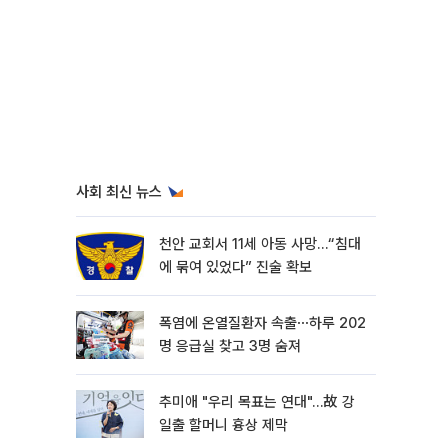
사회 최신 뉴스
천안 교회서 11세 아동 사망…“침대
에 묶여 있었다” 진술 확보
폭염에 온열질환자 속출⋯하루 202
명 응급실 찾고 3명 숨져
추미애 "우리 목표는 연대"…故 강
일출 할머니 흉상 제막