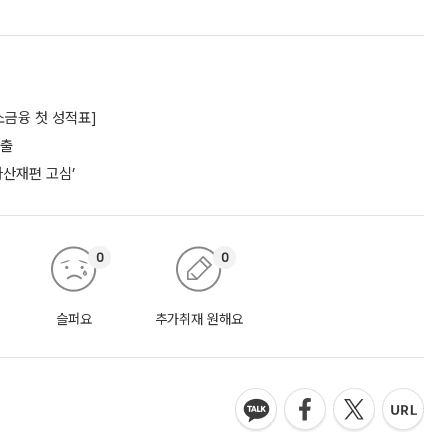
소금융 첫 성적표]
대출
자산재편 고심’
0
0
슬퍼요
추가취재 원해요