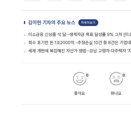
김이현 기자의 주요 뉴스
자세히보기
미소금융 신상품 석 달⋯생계자금 목표 달성률 9% 그쳐 [미
회수 포기한 돈 1조2000억⋯추정손실 10건 중 8건은 기업
세제 개편에 복잡해진 자산가 셈법⋯강남 고령자·다주택자 ‘
0
0
좋아요
화나요