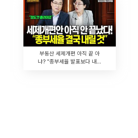
부동산 세제개편 아직 끝 아
냐? "종부세율 발표보다 내릴
것" 장기거주·양도세 전망 I 집
땅지성 I 김인만, 진미윤