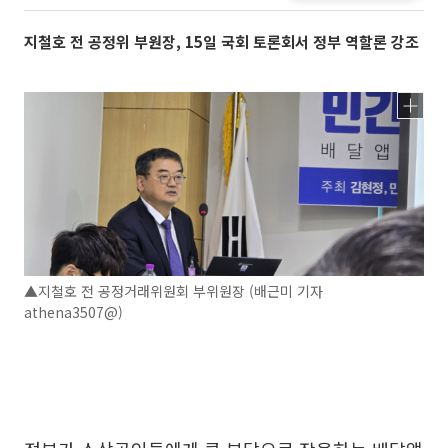
지철호 전 공정위 부원장, 15일 국회 토론회서 정부 역할론 강조
▲지철호 전 공정거래위원회 부위원장 (배근미 기자
athena3507@)