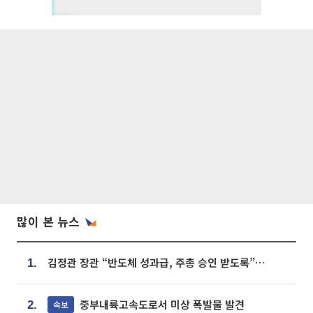
많이 본 뉴스
김정관 장관 “반도체 성과급, 주총 승인 받도록”…상법·자본시장법 개정 시사
1.
중부내륙고속도로서 미상 폭발물 발견
속보
2.