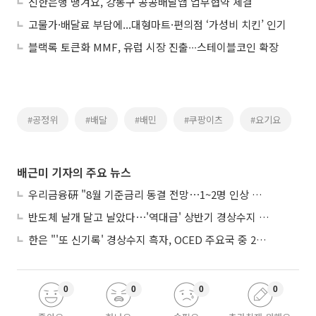
신한은행 땡겨요, 강동구 공공배달앱 업무협약 체결
고물가·배달료 부담에...대형마트·편의점 ‘가성비 치킨’ 인기
블랙록 토큰화 MMF, 유럽 시장 진출∙∙∙스테이블코인 확장
#공정위
#배달
#배민
#쿠팡이츠
#요기요
배근미 기자의 주요 뉴스
우리금융硏 "8월 기준금리 동결 전망⋯1~2명 인상 소수의견 낼 것"
반도체 날개 달고 날았다⋯'역대급' 상반기 경상수지 흑자 2000억달러 육박
한은 "'또 신기록' 경상수지 흑자, OCED 주요국 중 2위⋯반도체 수출 효과"
0
0
0
0