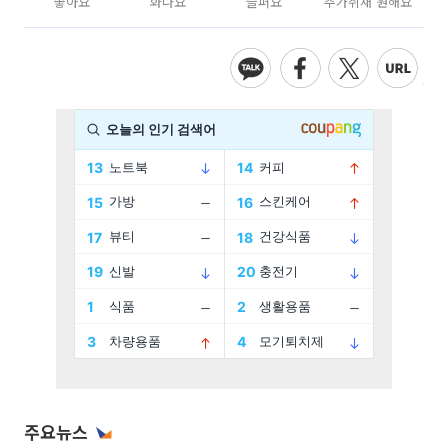
좋아요
화나요
슬퍼요
추가취재 원해요
주요뉴스