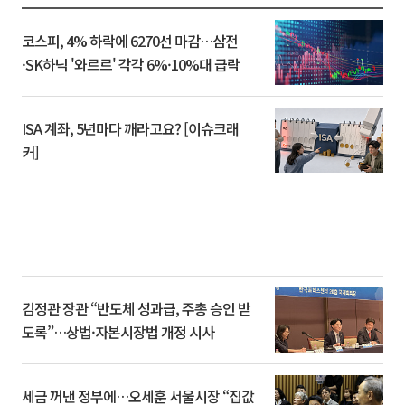
코스피, 4% 하락에 6270선 마감…삼전
·SK하닉 '와르르' 각각 6%·10%대 급락
ISA 계좌, 5년마다 깨라고요? [이슈크래
커]
김정관 장관 “반도체 성과급, 주총 승인 받
도록”…상법·자본시장법 개정 시사
세금 꺼낸 정부에…오세훈 서울시장 “집값