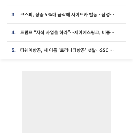
코스피, 장중 5%대 급락에 사이드카 발동…삼성·SK 동반 폭락
3.
트럼프 “자석 사업을 하라”…제이에스링크, 비중국 영구자석 공급망 구축 속도
4.
티웨이항공, 새 이름 '트리니티항공' 첫발…SSC 전략 본격화
5.