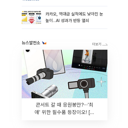
카카오, 역대급 실적에도 낮아진 눈
높이…AI 성과가 반등 열쇠
뉴스발전소
콘서트 갈 때 응원봉만?⋯'최
애' 위한 필수품 등장이오! [솔
드아웃]