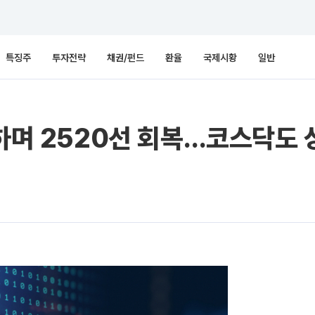
특징주
투자전략
채권/펀드
환율
국제시황
일반
발하며 2520선 회복…코스닥도 