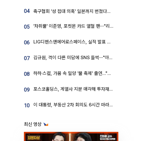
04
축구협회 '성 접대 의혹' 일본까지 번졌다…日 심판 실명 공개
'차쥐뿔' 이준영, 포켓몬 카드 열혈 팬⋯"리셀러 처단할 것"
05
LIG디펜스앤에어로스페이스, 실적 발표 후 급락→반등⋯증권가 “28년까지 튼튼”
06
김규원, 격이 다른 미담에 SNS 들썩⋯"아이 속옷 빨고 졸업식도 참석"
07
하하·스컬, 가뭄 속 밀양 '물 축제' 출연…"출연료 전액 기부"
08
포스코홀딩스, 계열사 지분 매각해 투자재원 2.5조 확보
09
이 대통령, 부동산 2차 회의도 6시간 마라톤…"기존 사고 벗어나 과감히 실천"
10
최신 영상