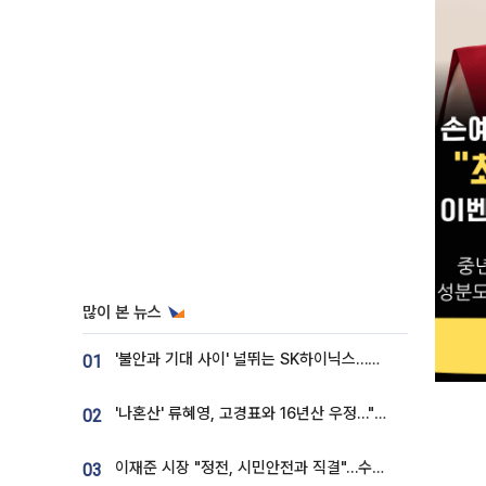
많이 본 뉴스
'불안과 기대 사이' 널뛰는 SK하이닉스…증권가 "HBM4·LTA 기반 펀터멘털 견고"
01
'나혼산' 류혜영, 고경표와 16년산 우정…"자취방서 부모님과 마주쳐"
02
이재준 시장 "정전, 시민안전과 직결"…수원시 비상대응체계 가동
03