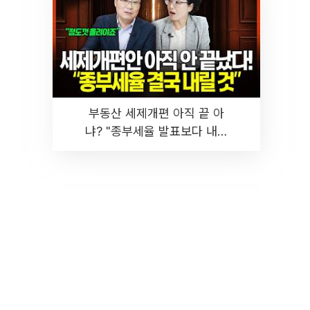
부동산 세제개편 아직 끝 아
냐? "종부세율 발표보다 내릴
것" 장기거주·양도세 전망 I 집
땅지성 I 김인만, 진미윤