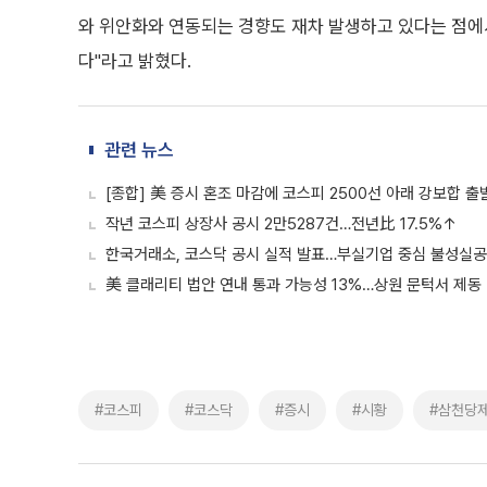
와 위안화와 연동되는 경향도 재차 발생하고 있다는 점에서
다"라고 밝혔다.
관련 뉴스
[종합] 美 증시 혼조 마감에 코스피 2500선 아래 강보합 출
작년 코스피 상장사 공시 2만5287건…전년比 17.5%↑
한국거래소, 코스닥 공시 실적 발표…부실기업 중심 불성실
美 클래리티 법안 연내 통과 가능성 13%…상원 문턱서 제동
#코스피
#코스닥
#증시
#시황
#삼천당