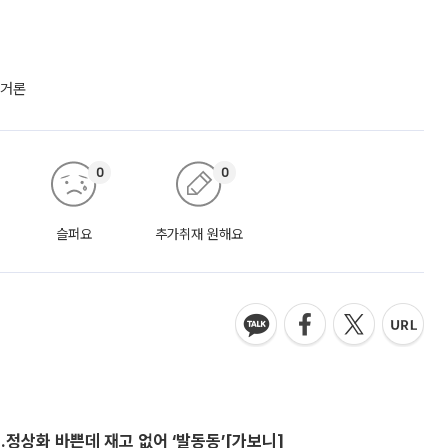
 거론
0
0
슬퍼요
추가취재 원해요
…정상화 바쁜데 재고 없어 ‘발동동’[가보니]