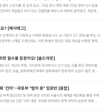
준비 신선식품 등 순차 입고…13일 정식 개장 목표 22일 만에 다시 문을
오전부터 직원들은 비어 있는 진열대를 채우느라 바쁘게 움직였다. 계란과
리를 잡기 시작했지만, 매장 곳곳엔 여전히 텅 빈 매대가 먼저 눈에 들어왔
까요? [해시태그]
’의 단계까지 온 지독하고 지독한 폭염입니다. 낮 기온이 37~39도를 찍는 극
 선선하게 느껴질 지경인데요. 이번 폭염의 중심은 처음 영남을 비롯한 동쪽
 북서풍이 산맥을 넘어 영남 쪽으로 내려오면서 뜨겁고 건조해졌는데요.
 위한 필수품 등장이오! [솔드아웃]
합니다. 자신의 취향, 가치관과 유사하거나 인기 있는 인물 혹은 콘텐츠를
'가 자리 잡은 오늘, 잘파세대(Z세대와 알파세대의 합성어)의 눈길이 쏠린 곳은
리는 공연장. 응원봉만큼이나 눈에 띄는 게 있습니다. 공연이 시작되기
 '건의'⋯국토부 "협의 중" 입장만 [종합]
급 부족 원인진단 및 대책 관련 브리핑 서울시가 재개발·재건축을 통한 주택
비사업으로 인한 '이주 대란' 우려와 정부와의 정책 엇박자 논란에 대해 정
실장은 2031년까지 31만 가구 착공 목표에 차질이 없다는 입장이나,