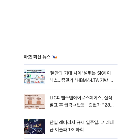
마켓 최신 뉴스
'불안과 기대 사이' 널뛰는 SK하이
닉스…증권가 "HBM4·LTA 기반 펀
터멘털 견고"
LIG디펜스앤에어로스페이스, 실적
발표 후 급락→반등⋯증권가 “28년
까지 튼튼”
단일 레버리지 규제 일주일…거래대
금 이틀째 1조 하회