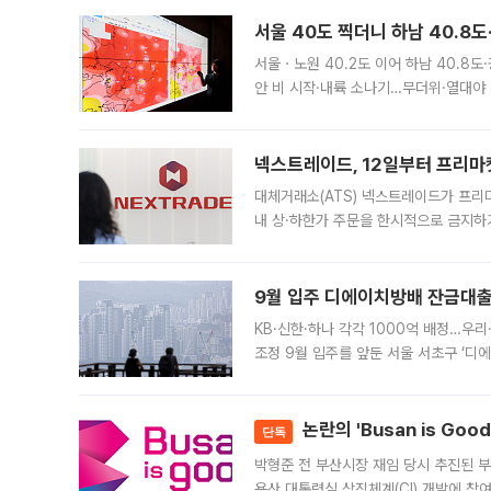
서울 40도 찍더니 하남 40.8도
서울ㆍ노원 40.2도 이어 하남 40.8도
안 비 시작·내륙 소나기…무더위·열대야 
에서도 40도를 웃도는 기온이 관측됐다
의 극심한
넥스트레이드, 12일부터 프리마
대체거래소(ATS) 넥스트레이드가 프리
내 상·하한가 주문을 한시적으로 금지하
가 체결 사례와 관련해 설명자료를 내고
9월 입주 디에이치방배 잔금대출
KB·신한·하나 각각 1000억 배정…우
조정 9월 입주를 앞둔 서울 서초구 ‘디
은행과 NH농협은행도 대출 취급을 검토
민은행
논란의 'Busan is Go
단독
박형준 전 부산시장 재임 당시 추진된 부산
용산 대통령실 상징체계(CI) 개발에 참