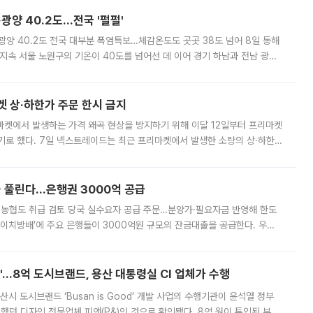
·광양 40.2도…전국 '펄펄'
·광양 40.2도 전국 대부분 폭염특보…체감온도도 곳곳 38도 넘어 8일 동해
지속 서울 노원구의 기온이 40도를 넘어선 데 이어 경기 하남과 전남 광양
. 전국 대부분 지역에 폭염특보가 내려진 가운데 곳곳에서 39~40도 안팎
켓 상·하한가 주문 한시 금지
마켓에서 발생하는 가격 왜곡 현상을 방지하기 위해 이달 12일부터 프리마켓
기로 했다. 7일 넥스트레이드는 최근 프리마켓에서 발생한 소량의 상·하한
, 주문 오류로 인한 가격 급등락을 최소화하기 위한 비상 대응방안을 발표
 풀린다…은행권 3000억 공급
리·농협도 취급 검토 당국 실수요자 공급 주문…분양가·필요자금 반영해 한도
에이치방배’에 주요 은행들이 3000억원 규모의 잔금대출을 공급한다. 우리
하고 있어 향후 공급 규모가 늘어날 전망이다. 7일 금융권에 따르면 KB국
od'…8억 도시브랜드, 용산 대통령실 CI 업체가 수행
시 도시브랜드 ‘Busan is Good’ 개발 사업의 수행기관이 윤석열 정부
여했던 디자인 전문업체 피앤(P&)인 것으로 확인됐다. 8억 원이 투입된 부산