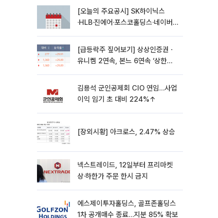
[오늘의 주요공시] SK하이닉스
·HLB·진에어·포스코홀딩스·네이버·
대우건설 등
[급등락주 짚어보기] 상상인증권ㆍ
유니켐 2연속, 본느 6연속 ‘상한
가’⋯M&A 훈풍 분 증시
김용석 군인공제회 CIO 연임…사업
이익 임기 초 대비 224%↑
[장외시황] 아크로스, 2.47% 상승
넥스트레이드, 12일부터 프리마켓
상·하한가 주문 한시 금지
에스제이투자홀딩스, 골프존홀딩스
1차 공개매수 종료…지분 85% 확보