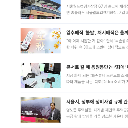
서울월드컵경기장점 67명 출근해 재개점 
연 홈플러스 서울월드컵경기장점. 7일 
우유, 과일 같은 신선식품이 차근차근 자
입추매직 '불발', 처서매직은 올
“와 이제 시원한 거 같아” 단체 ‘뇌손상
한 더위 속 30도대 초반이 상대적으로
지역에 있었습니다. 7월 말에는 서풍과
콘서트 갈 때 응원봉만?⋯'최애'
지금 화제 되는 패션·뷰티 트렌드를 소개
따라 제품을 사는 '디토(Ditto) 소비
어디일까요? 아이돌 콘서트 시작을 기다
서울시, 정부에 정비사업 규제 완화
명노준 주택실장, 재개발·재건축 주택공
공급 확대 방침을 거듭 강조한 가운데 정
면 반박하고 나섰다. 명노준 서울시 주택