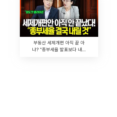
부동산 세제개편 아직 끝 아
냐? "종부세율 발표보다 내릴
것" 장기거주·양도세 전망 I 집
땅지성 I 김인만, 진미윤