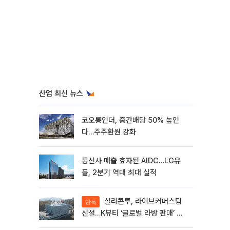
산업 최신 뉴스
코오롱인더, 중간배당 50% 높인
다…주주환원 강화
통신사 매출 효자된 AIDC…LG유
플, 2분기 역대 최대 실적
실리콘투, 라이브커머스팀
단독
신설…K뷰티 ‘글로벌 라방 판매’ 확
대