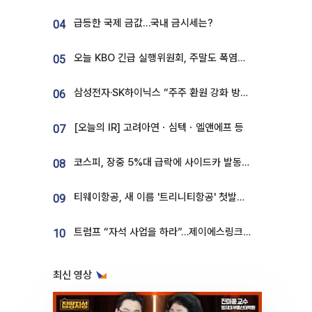
급등한 국제 금값…국내 금시세는?
04
오늘 KBO 긴급 실행위원회, 주말도 폭염취소 될까
05
삼성전자·SK하이닉스 “주주 환원 강화 방안 마련”
06
[오늘의 IR] 고려아연ㆍ심텍ㆍ엘앤에프 등
07
코스피, 장중 5%대 급락에 사이드카 발동…삼성·SK 동반 폭락
08
티웨이항공, 새 이름 '트리니티항공' 첫발…SSC 전략 본격화
09
트럼프 “자석 사업을 하라”…제이에스링크, 비중국 영구자석 공급망 구축 속도
10
최신 영상