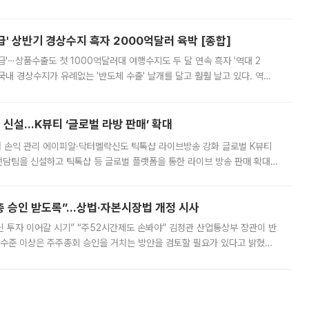
스 간 무장해제 합의안을 반대한 지 하루 만에 하마스 정치국 고위 관리
' 상반기 경상수지 흑자 2000억달러 육박 [종합]
급'⋯상품수출도 첫 1000억달러대 여행수지도 두 달 연속 흑자 '역대 2
국내 경상수지가 유례없는 '반도체 수출' 날개를 달고 훨훨 날고 있다. 역대
경상수지 뿐 아니라 상반기 경상수지 흑자도 2000억달러에 근접하며 사상 최
신설…K뷰티 ‘글로벌 라방 판매’ 확대
터 손익 관리 에이피알·닥터멜락신도 틱톡샵 라이브방송 강화 글로벌 K뷰티
담팀을 신설하고 틱톡샵 등 글로벌 플랫폼을 통한 라이브 방송 판매 확대에
급하는 데서 한발 더 나아가 방송 기획과 상품 구성, 출연자 섭외, 손익
주총 승인 받도록”…상법·자본시장법 개정 시사
닌 투자 이어갈 시기” “주52시간제도 손봐야” 김정관 산업통상부 장관이 반
 수준 이상은 주주총회 승인을 거치는 방안을 검토할 필요가 있다고 밝혔다.
배구조와 주주권 강화 논의가 이어지는 가운데, 핵심 연구인력에 대한