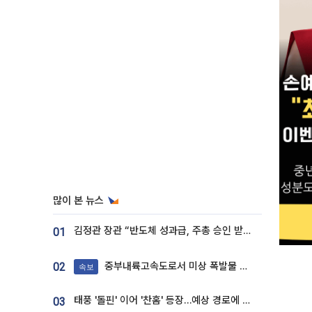
많이 본 뉴스
김정관 장관 “반도체 성과급, 주총 승인 받도록”…상법·자본시장법 개정 시사
01
중부내륙고속도로서 미상 폭발물 발견
02
속보
태풍 '돌핀' 이어 '찬홈' 등장…예상 경로에 한국 '한숨'
03