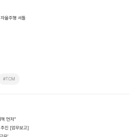
 자율주행 셔틀
#TCM
책 먼저”
추진 [업무보고]
근무’