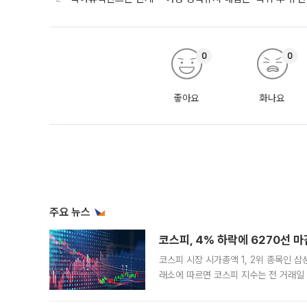
0
0
좋아요
화나요
주요 뉴스
코스피, 4% 하락에 6270선 마
코스피 시장 시가총액 1, 2위 종목인 
래소에 따르면 코스피 지수는 전 거래일 대
1.81% 내린 6478.75에 출발한 코
다. 이날 오전