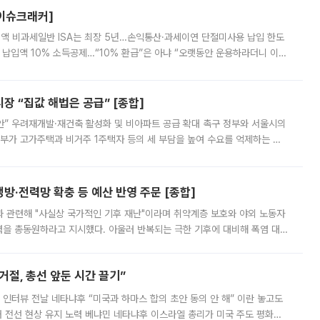
[이슈크래커]
 전액 비과세일반 ISA는 최장 5년…손익통산·과세이연 단절미사용 납입 한도
납입액 10% 소득공제…“10% 환급”은 아냐 “오랫동안 운용하라더니 이제
 ‘만능 절세 통장’으로 불리는 개인종합자산관리계좌(ISA)가 두 갈래로 개
 “집값 해법은 공급” [종합]
안” 우려재개발·재건축 활성화 및 비아파트 공급 확대 촉구 정부와 서울시의
정부가 고가주택과 비거주 1주택자 등의 세 부담을 높여 수요를 억제하는 카
키울 것이라며 세금이 아닌 공급이 근본적인 처방이라고 전면 반박했다.
방·전력망 확충 등 예산 반영 주문 [종합]
과 관련해 "사실상 국가적인 기후 재난"이라며 취약계층 보호와 야외 노동자
정력을 총동원하라고 지시했다. 아울러 반복되는 극한 기후에 대비해 폭염 대응
영하는 방안도 검토하라고 주문했다. 이 대통령은 이날 폭염·가뭄 대
절, 총선 앞둔 시간 끌기”
 인터뷰 전날 네타냐후 “미국과 하마스 합의 초안 동의 안 해” 이란 놓고도
개 전선 현상 유지 노력 베냐민 네타냐후 이스라엘 총리가 미국 주도 평화위