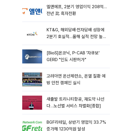
엘앤에프, 2분기 영업이익 208억…
전년 比 흑자전환
KT&G, 해외담배·전자담배 성장에
2분기 호실적…올해 실적 전망 높였
다
[BioS]온코닉, P-CAB '자큐보'
GERD "인도 시판허가"
고려아연 온산제련소, 온열 질환 예
방 안전 캠페인 실시
새출발 트리니티항공, 재도약 나선
다…노선별 서비스 차별화[종합]
BGF리테일, 상반기 영업익 33.7%
증가해 1230억원 달성