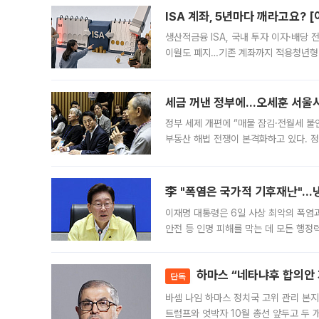
ISA 계좌, 5년마다 깨라고요? 
생산적금융 ISA, 국내 투자 이자·배당
이월도 폐지…기존 계좌까지 적용청년형 
는 5년마다 계좌를 해지하라는 건가요?”
편을
세금 꺼낸 정부에…오세훈 서울시장
정부 세제 개편에 “매물 잠김·전월세 불
부동산 해법 전쟁이 본격화하고 있다. 
드를 꺼내자 서울시는 전·월세 부담만 
李 "폭염은 국가적 기후재난"…냉
이재명 대통령은 6일 사상 최악의 폭염
안전 등 인명 피해를 막는 데 모든 행
인프라 확충 계획을 내년도 예산안에 반
하마스 “네타냐후 합의안 거
단독
바셈 나임 하마스 정치국 고위 관리 본지
트럼프와 엇박자 10월 총선 앞두고 두 