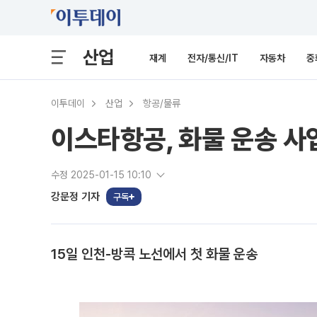
산업
재계
전자/통신/IT
자동차
중
이투데이
산업
항공/물류
이스타항공, 화물 운송 사
수정 2025-01-15 10:10
강문정 기자
구독
15일 인천-방콕 노선에서 첫 화물 운송