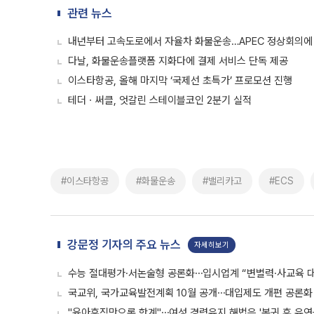
관련 뉴스
내년부터 고속도로에서 자율차 화물운송…APEC 정상회의에
다날, 화물운송플랫폼 지화다에 결제 서비스 단독 제공
이스타항공, 올해 마지막 ‘국제선 초특가’ 프로모션 진행
테더ㆍ써클, 엇갈린 스테이블코인 2분기 실적
#이스타항공
#화물운송
#밸리카고
#ECS
강문정 기자의 주요 뉴스
자세히보기
수능 절대평가·서논술형 공론화⋯입시업계 “변별력·사교육 대
국교위, 국가교육발전계획 10월 공개⋯대입제도 개편 공론화 
"육아휴직만으론 한계"⋯여성 경력유지 해법은 '복귀 후 유연