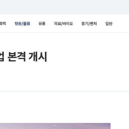
화학
항공/물류
유통
의료/바이오
중기/벤처
일반
업 본격 개시