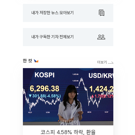
내가 저장한 뉴스 모아보기
내가 구독한 기자 전체보기
한 컷
코스피 4.58% 하락, 환율