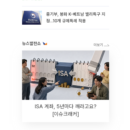
중기부, 봉화 K-베트남 밸리특구 지
정…10개 규제특례 적용
뉴스발전소
ISA 계좌, 5년마다 깨라고요?
[이슈크래커]