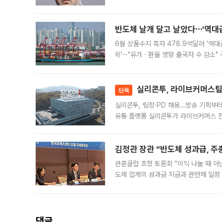
원회(BOP)와 팔레스타인 무장단체 하마
반도체 날개 달고 날았다⋯'역대급
6월 상품수지 흑자 478.9억달러 '역대
위'⋯"유가ㆍ환율 영향 출국자 수 감소" 
급 수출 호조가 매달 이어지면서 6월 
대 기
실리콘투, 라이브커머스팀 
단독
실리콘투, 팀장·PD 채용…방송 기획부
유통 플랫폼 실리콘투가 라이브커머스 전
나섰다. 국내 화장품을 해외 유통망에 공
김정관 장관 “반도체 성과급, 
관훈클럽 초청 토론회 “이익 나눌 때 아
도체 업계의 성과급 지급과 관련해 일정
최근 상법·자본시장법 개정으로 기업 지
댓글