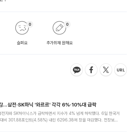
0
0
슬퍼요
추가취재 원해요
감…삼전·SK하닉 '와르르' 각각 6%·10%대 급락
삼성전자와 SK하이닉스가 급락하면서 지수가 4% 넘게 하락했다. 6일 한국거
비 301.88포인트(4.58%) 내린 6296.38에 장을 마감했다. 전장보다
스피는 장중 한때 6550.94까지 오르기도 했으나 6238.32까지 밀리기도 했