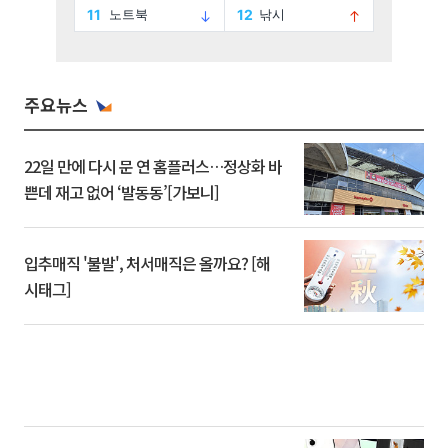
주요뉴스
22일 만에 다시 문 연 홈플러스…정상화 바
쁜데 재고 없어 ‘발동동’[가보니]
입추매직 '불발', 처서매직은 올까요? [해
시태그]