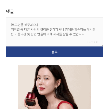
댓글
0 / 300