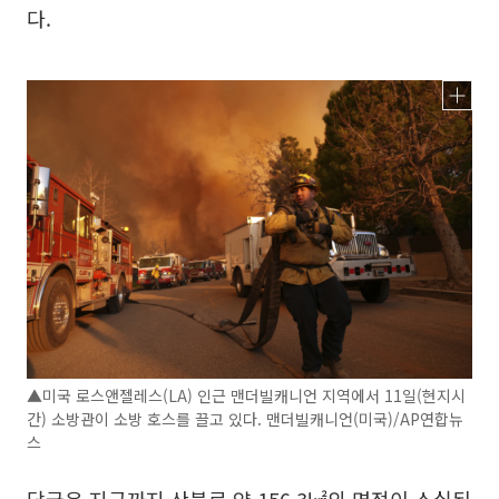
다.
▲미국 로스앤젤레스(LA) 인근 맨더빌캐니언 지역에서 11일(현지시
간) 소방관이 소방 호스를 끌고 있다. 맨더빌캐니언(미국)/AP연합뉴
스
당국은 지금까지 산불로 약 156.3㎢의 면적이 소실된