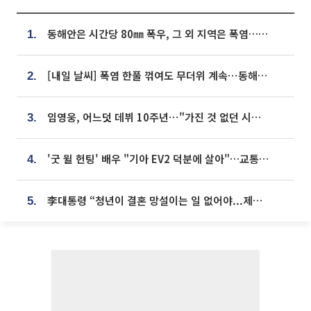
동해안은 시간당 80㎜ 폭우, 그 외 지역은 폭염…‘극과 극 날씨’
1.
[내일 날씨] 폭염 한풀 꺾여도 무더위 계속⋯동해안 이틀 연속 비
2.
임영웅, 어느덧 데뷔 10주년⋯"가진 것 없던 시절, 내 앞엔 20명의 팬뿐"
3.
'굿 윌 헌팅' 배우 "기아 EV2 덕분에 살아"…교통사고 후 안전성 극찬
4.
李대통령 “청년이 결혼 망설이는 일 없어야...제도상 불이익 조사”
5.