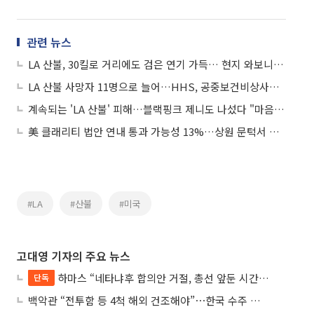
관련 뉴스
LA 산불, 30킬로 거리에도 검은 연기 가득… 현지 와보니 곳곳에 화재 흔적
LA 산불 사망자 11명으로 늘어…HHS, 공중보건비상사태 선포
계속되는 'LA 산불' 피해…블랙핑크 제니도 나섰다 "마음 아파, 도와달라"
美 클래리티 법안 연내 통과 가능성 13%…상원 문턱서 제동
#LA
#산불
#미국
고대영 기자의 주요 뉴스
하마스 “네타냐후 합의안 거절, 총선 앞둔 시간 끌기”
단독
백악관 “전투함 등 4척 해외 건조해야”⋯한국 수주 기대