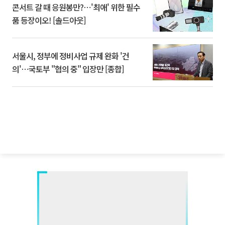
콘서트 갈 때 응원봉만?⋯'최애' 위한 필수
품 등장이오! [솔드아웃]
서울시, 정부에 정비사업 규제 완화 '건
의'⋯국토부 "협의 중" 입장만 [종합]