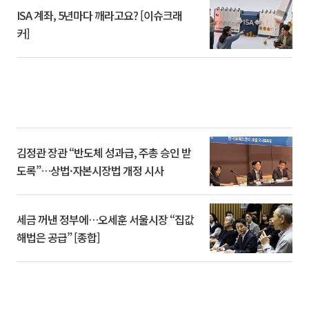
ISA 계좌, 5년마다 깨라고요? [이슈크래
커]
김정관 장관 “반도체 성과급, 주총 승인 받
도록”…상법·자본시장법 개정 시사
세금 꺼낸 정부에…오세훈 서울시장 “집값
해법은 공급” [종합]