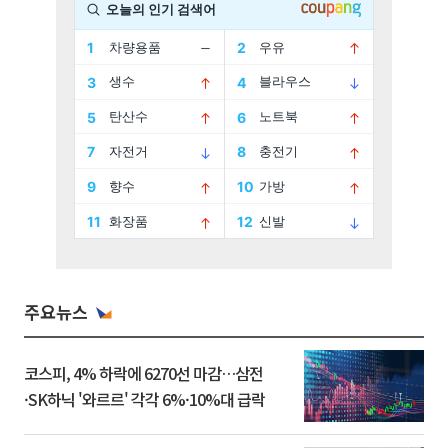
주요뉴스
코스피, 4% 하락에 6270선 마감…삼전
·SK하닉 '와르르' 각각 6%·10%대 급락