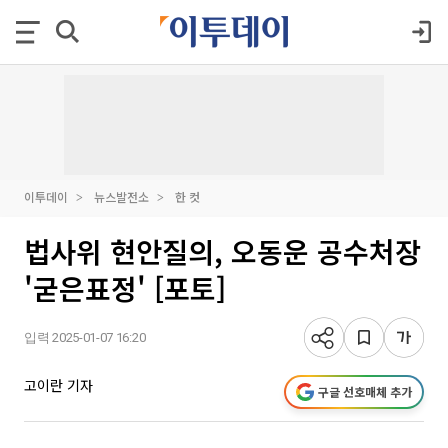
이투데이
뉴스발전소
한 컷
법사위 현안질의, 오동운 공수처장
'굳은표정' [포토]
입력 2025-01-07 16:20
고이란 기자
구글 선호매체 추가