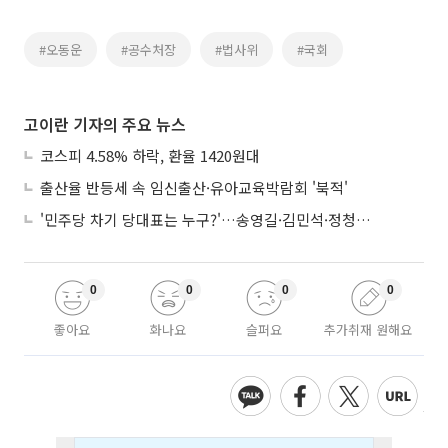
#오동운
#공수처장
#법사위
#국회
고이란 기자의 주요 뉴스
코스피 4.58% 하락, 환율 1420원대
출산율 반등세 속 임신출산·유아교육박람회 '북적'
'민주당 차기 당대표는 누구?'…송영길·김민석·정청래 토론회
0
0
0
0
좋아요
화나요
슬퍼요
추가취재 원해요