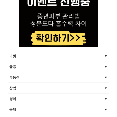
마켓
금융
부동산
산업
경제
국제