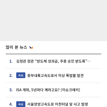
많이 본 뉴스
김정관 장관 “반도체 성과급, 주총 승인 받도록”…상법·자본시장법 개정 시사
1.
중부내륙고속도로서 미상 폭발물 발견
속보
2.
ISA 계좌, 5년마다 깨라고요? [이슈크래커]
3.
서울양양고속도로 이천터널 앞 사고 발생
속보
4.