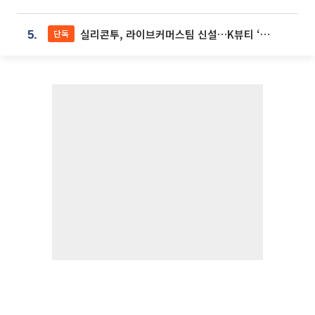
실리콘투, 라이브커머스팀 신설…K뷰티 ‘글로벌 판매망’ 확대[K뷰티 라방戰]
단독
5.