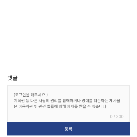
댓글
0 / 300