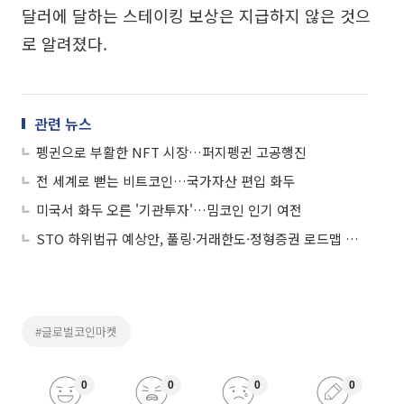
달러에 달하는 스테이킹 보상은 지급하지 않은 것으
로 알려졌다.
관련 뉴스
펭귄으로 부활한 NFT 시장…퍼지펭귄 고공행진
전 세계로 뻗는 비트코인…국가자산 편입 화두
미국서 화두 오른 '기관투자'…밈코인 인기 여전
STO 하위법규 예상안, 풀링·거래한도·정형증권 로드맵 제시
#글로벌코인마켓
0
0
0
0