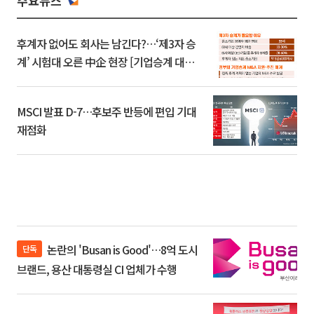
주요뉴스
후계자 없어도 회사는 남긴다?…‘제3자 승
계’ 시험대 오른 中企 현장 [기업승계 대전
환]
MSCI 발표 D-7…후보주 반등에 편입 기대
재점화
논란의 'Busan is Good'…8억 도시
단독
브랜드, 용산 대통령실 CI 업체가 수행