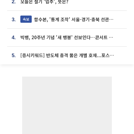
오늘은 절기 '입추', 뜻은?
2.
합수본, '통계 조작' 서울·경기·충북 선관위 등 추가 압수수색
속보
3.
빅뱅, 20주년 기념 '새 뱅봉' 선보인다⋯콘서트 앞두고 팝업 개최
4.
[증시키워드] 반도체 충격 뚫은 개별 호재...포스코퓨처엠·에코프로·한화솔루션 '눈길'
5.