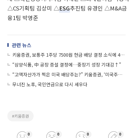
△CS기획팀 김상미 △
ESG
추진팀 유경인 △M&A금
융1팀 박영준
관련 뉴스
키움증권, 보통주 1주당 7500원 현금 배당 결정 소식에 4%대 강세
“삼양식품, 中 공장 증설 결정에…중장기 성장 기대감↑”
“고액자산가가 찍은 미국 배당주는?” 키움증권, ‘미국주식 배당 시뮬레이션’ 출시
무너진 노후, 국민연금으로 다시 세우다
#키움증권
0
0
0
0