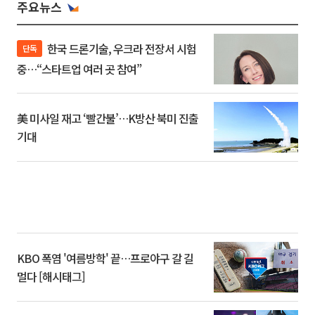
주요뉴스
한국 드론기술, 우크라 전장서 시험
단독
중…“스타트업 여러 곳 참여”
美 미사일 재고 ‘빨간불’…K방산 북미 진출
기대
KBO 폭염 '여름방학' 끝…프로야구 갈 길
멀다 [해시태그]