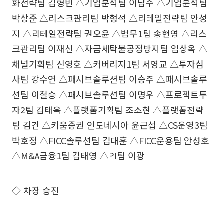
화전략팀 김형빈 △기업분석팀 이남수 △기업분석팀
박상준 △리스크관리팀 박형석 △리테일전략팀 안성
지 △리테일전략팀 권오윤 △법무1팀 송현영 △리스
크관리팀 이재신 △자금세탁불공정방지팀 임상옥 △
채널기획팀 신영호 △커버리지1팀 서영교 △투자심
사팀 강수연 △패시브솔루션팀 이승주 △패시브솔루
션팀 이철승 △패시브솔루션팀 이명우 △프로젝트투
자2팀 김태욱 △플랫폼기획팀 조소현 △플랫폼전략
팀 김건 △키움증권 인도네시아 윤근섭 △CS운영3팀
박호정 △FICC솔루션팀 김대훈 △FICC운용팀 안성호
△M&A금융1팀 김태영 △PI팀 이광
◇ 차장 승진