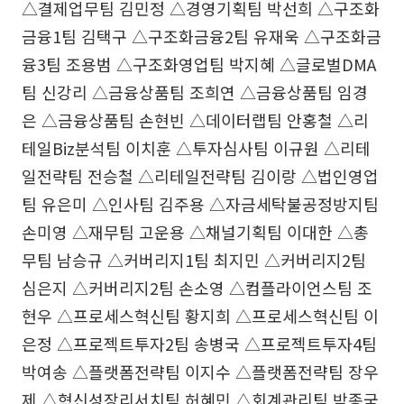
△결제업무팀 김민정 △경영기획팀 박선희 △구조화
금융1팀 김택구 △구조화금융2팀 유재욱 △구조화금
융3팀 조용범 △구조화영업팀 박지혜 △글로벌DMA
팀 신강리 △금융상품팀 조희연 △금융상품팀 임경
은 △금융상품팀 손현빈 △데이터랩팀 안홍철 △리
테일Biz분석팀 이치훈 △투자심사팀 이규원 △리테
일전략팀 전승철 △리테일전략팀 김이랑 △법인영업
팀 유은미 △인사팀 김주용 △자금세탁불공정방지팀
손미영 △재무팀 고운용 △채널기획팀 이대한 △총
무팀 남승규 △커버리지1팀 최지민 △커버리지2팀
심은지 △커버리지2팀 손소영 △컴플라이언스팀 조
현우 △프로세스혁신팀 황지희 △프로세스혁신팀 이
은정 △프로젝트투자2팀 송병국 △프로젝트투자4팀
박여송 △플랫폼전략팀 이지수 △플랫폼전략팀 장우
제 △혁신성장리서치팀 허혜민 △회계관리팀 박종국