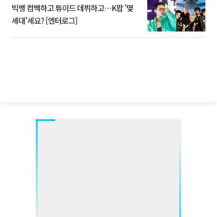
빅뱅 컴백하고 튜이드 데뷔하고⋯K팝 '몇
세대'세요? [엔터로그]