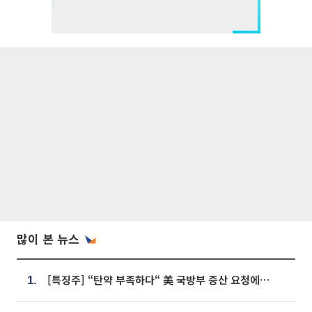
많이 본 뉴스
[특징주] “탄약 부족하다“ 美 국방부 증산 요청에⋯국내 방산주 급등세
1.