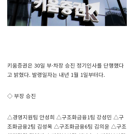
키움증권은 30일 부·차장 승진 정기인사를 단행했다
고 밝혔다. 발령일자는 내년 1월 1일부터다.
◇ 부장 승진
△경영지원팀 안성희 △구조화금융1팀 강성민 △구
조화금융2팀 김성목 △구조화금융6팀 김의윤 △구조