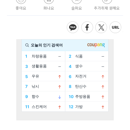
좋아요
화나요
슬퍼요
추가취재 원해요