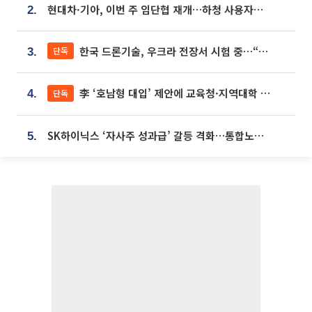
현대차·기아, 이번 주 임단협 재개…하청 사용자성 재심도 ‘변수’
2.
한국 드론기술, 우크라 전장서 시험 중…“스타트업 여러 곳 참여”
단독
3.
李 ‘호남형 대입’ 제안에 교육청·지역대학 서·논술형 입시 연계 '착수'
단독
4.
SK하이닉스 ‘자사주 성과급’ 갈등 격화…통합노조 출범 움직임
5.