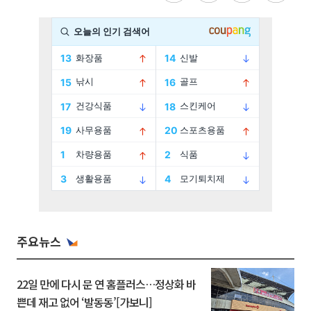
주요뉴스
22일 만에 다시 문 연 홈플러스…정상화 바
쁜데 재고 없어 ‘발동동’[가보니]