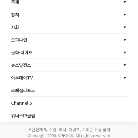
국제
정치
사회
오피니언
문화·라이프
뉴스발전소
이투데이TV
스페셜리포트
Channel 5
위너스IR클럽
무단전재 및 수집, 복사, 재배포, AI학습 이용 금지
Copyright 2006.
이투데이
. All rights reserved