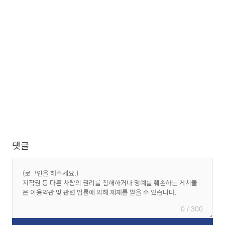
댓글
0 / 300