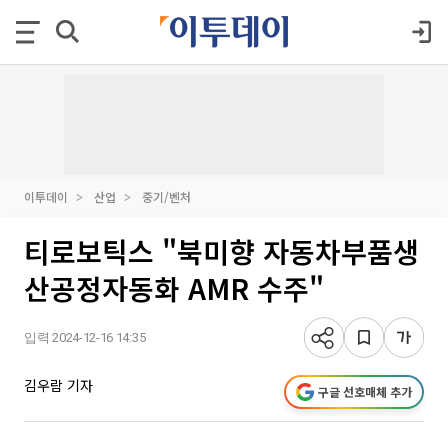
이투데이
산업
중기/벤처
티로보틱스 "북미향 자동차부품생
산공정자동화 AMR 수주"
입력 2024-12-16 14:35
김우람 기자
구글 선호매체 추가