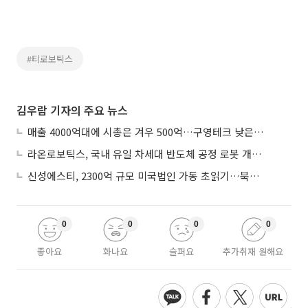
#티로보틱스
김우람 기자의 주요 뉴스
매출 4000억대에 시총은 겨우 500억…구영테크 낮은 몸값에 저가 승계 마무리
라온로보틱스, 국내 유일 차세대 반도체 공정 로봇 개발 ‘고객사 테스트 진행’
신성에스티, 2300억 규모 미국법인 가동 초읽기…북미 ESS 공략 본격화
0
0
0
0
좋아요
화나요
슬퍼요
추가취재 원해요