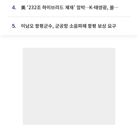
美 ‘232조 하이브리드 제재’ 임박…K-태양광, 불확실성 털고 날개 다나
4.
이남오 함평군수, 군공항 소음피해 함평 보상 요구
5.