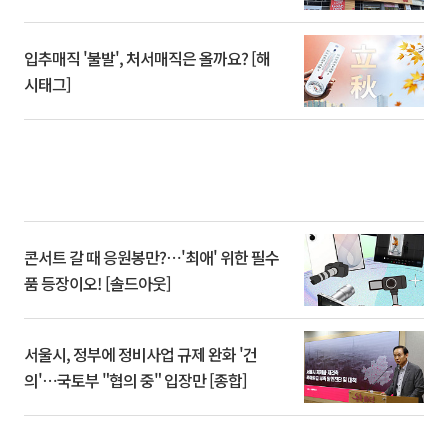
입추매직 '불발', 처서매직은 올까요? [해
시태그]
콘서트 갈 때 응원봉만?⋯'최애' 위한 필수
품 등장이오! [솔드아웃]
서울시, 정부에 정비사업 규제 완화 '건
의'⋯국토부 "협의 중" 입장만 [종합]