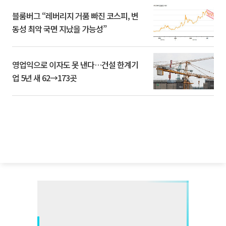
블룸버그 “레버리지 거품 빠진 코스피, 변
동성 최악 국면 지났을 가능성”
영업익으로 이자도 못 낸다…건설 한계기
업 5년 새 62→173곳