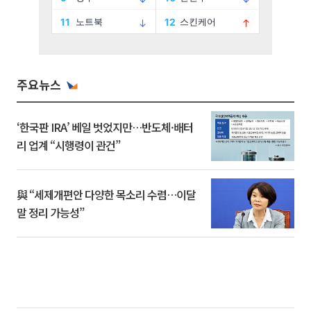
주요뉴스
‘한국판 IRA’ 베일 벗었지만…반도체·배터
리 업계 “시행령이 관건”
與 “세제개편안 다양한 목소리 수렴…이달
말 정리 가능성”