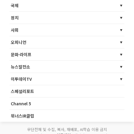
국제
정치
사회
오피니언
문화·라이프
뉴스발전소
이투데이TV
스페셜리포트
Channel 5
위너스IR클럽
무단전재 및 수집, 복사, 재배포, AI학습 이용 금지