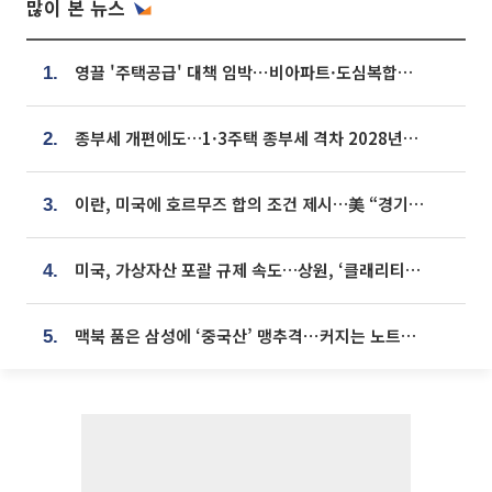
많이 본 뉴스
영끌 '주택공급' 대책 임박⋯비아파트·도심복합까지 총동원
1.
종부세 개편에도…1·3주택 종부세 격차 2028년부터 확대
2.
이란, 미국에 호르무즈 합의 조건 제시…美 “경기 아직 안 끝나” [종합]
3.
미국, 가상자산 포괄 규제 속도…상원, ‘클래리티법’ 9월 절차투표 추진
4.
맥북 품은 삼성에 ‘중국산’ 맹추격⋯커지는 노트북 OLED 시장
5.