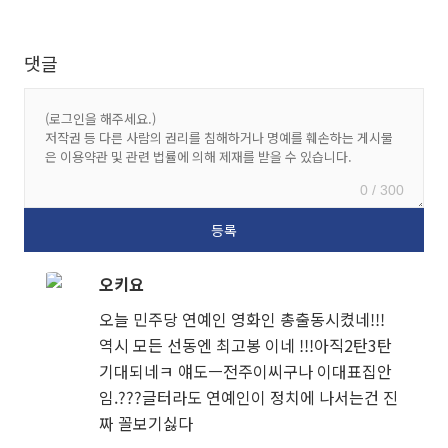
댓글
0 / 300
오키요
오늘 민주당 연예인 영화인 총출동시켰네!!!
역시 모든 선동엔 최고봉 이네 !!!아직2탄3탄
기대되네ㅋ 얘도ㅡ전주이씨구나 이대표집안
임.???글터라도 연예인이 정치에 나서는건 진
짜 꼴보기싫다