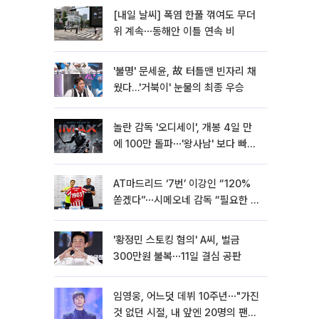
[내일 날씨] 폭염 한풀 꺾여도 무더
위 계속⋯동해안 이틀 연속 비
'불명' 문세윤, 故 터틀맨 빈자리 채
웠다…'거북이' 눈물의 최종 우승
놀란 감독 '오디세이', 개봉 4일 만
에 100만 돌파⋯'왕사남' 보다 빠르
다
AT마드리드 ‘7번’ 이강인 “120%
쏟겠다”⋯시메오네 감독 “필요한 선
수”
'황정민 스토킹 혐의' A씨, 벌금
300만원 불복⋯11일 결심 공판
임영웅, 어느덧 데뷔 10주년⋯"가진
것 없던 시절, 내 앞엔 20명의 팬