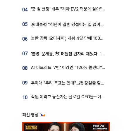
'굿 윌 헌팅' 배우 "기아 EV2 덕분에 살아"…교통사고 후 안전성 극찬
04
05
李대통령 “청년이 결혼 망설이는 일 없어야...제도상 불이익 조사”
놀란 감독 '오디세이', 개봉 4일 만에 100만 돌파⋯'왕사남' 보다 빠르다
06
07
'불명' 문세윤, 故 터틀맨 빈자리 채웠다…'거북이' 눈물의 최종 우승
AT마드리드 ‘7번’ 이강인 “120% 쏟겠다”⋯시메오네 감독 “필요한 선수”
08
09
추미애 "우리 목표는 연대"…故 강일출 할머니 흉상 제막
직원 데리고 등산가는 글로벌 CEO들⋯이유 있었네
10
최신 영상