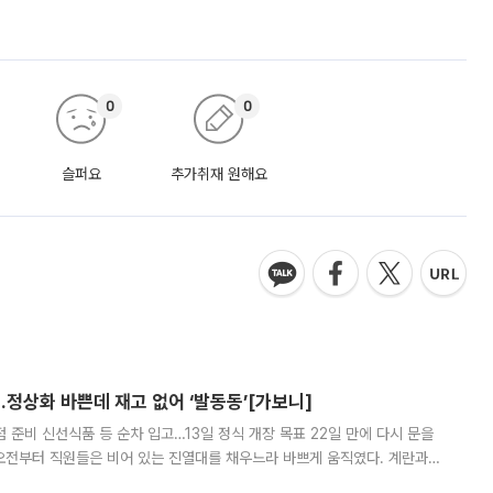
0
0
슬퍼요
추가취재 원해요
…정상화 바쁜데 재고 없어 ‘발동동’[가보니]
준비 신선식품 등 순차 입고…13일 정식 개장 목표 22일 만에 다시 문을
오전부터 직원들은 비어 있는 진열대를 채우느라 바쁘게 움직였다. 계란과
리를 잡기 시작했지만, 매장 곳곳엔 여전히 텅 빈 매대가 먼저 눈에 들어왔