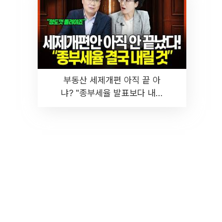
부동산 세제개편 아직 끝 아
냐? "종부세율 발표보다 내릴
것" 장기거주·양도세 전망 I 집
땅지성 I 김인만, 진미윤