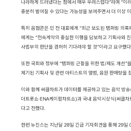
나라하게 드러냈다는 점에서 매우 우려스럽다”라며 “이
충분히 벌어질 수 있다는 가능성을 보여주면서 더 이상 이
특히 음협콘은 민 전 대표에게 “최근 보도된 탬퍼링 의
에게는 “전속계약의 충실한 이행을 담보하고 기획사와 진
사법부의 판단을 겸허히 기다려야 할 것”이라고 요구했다
또한 국회와 정부에 “탬퍼링 근절을 위한 법/제도 개선”
제기된 기획사 및 관련 아티스트의 앨범, 음원 판매량을 
이와 함께 써클차트가 데이터를 제공하고 있는 음악 방송
더트롯쇼·ENA케이팝차트쇼)과 국내 음악시상식(써클차
다고 전했다.
한편 뉴진스는 지난달 28일 긴급 기자회견을 통해 29일