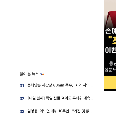
많이 본 뉴스
동해안은 시간당 80㎜ 폭우, 그 외 지역은 폭염…‘극과 극 날씨’
01
[내일 날씨] 폭염 한풀 꺾여도 무더위 계속⋯동해안 이틀 연속 비
02
임영웅, 어느덧 데뷔 10주년⋯"가진 것 없던 시절, 내 앞엔 20명의 팬뿐"
03