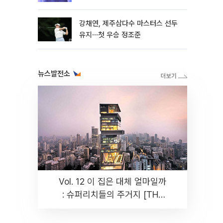
뿐"
강채연, 제주삼다수 마스터스 선두
유지⋯첫 우승 정조준
뉴스발전소
Vol. 12 이 집은 대체 얼마일까
: 슈퍼리치들의 주거지 [THE
RARE]