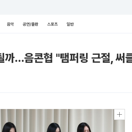
음악
공연/출판
스포츠
일반
될까…음콘협 "탬퍼링 근절, 써