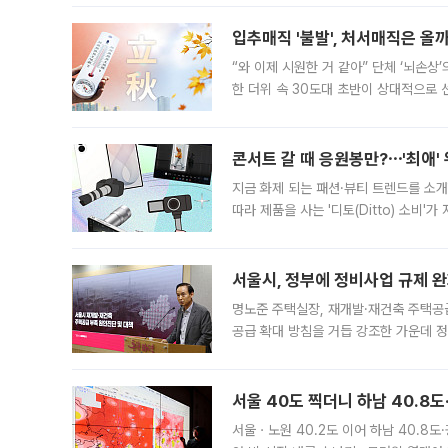
입추매직 '불발', 처서매직은 올
“와 이제 시원한 거 같아” 단체 ‘뇌손상
한 더위 속 30도대 초반이 상대적으로
지역에 있었습니다. 7월 말에는 서풍과
콘서트 갈 때 응원봉만?⋯'최애'
지금 화제 되는 패션·뷰티 트렌드를 소개
따라 제품을 사는 '디토(Ditto) 소비
어디일까요? 아이돌 콘서트 시작을 기다
서울시, 정부에 정비사업 규제 완화
명노준 주택실장, 재개발·재건축 주택공
공급 확대 방침을 거듭 강조한 가운데 정
면 반박하고 나섰다. 명노준 서울시 주택
서울 40도 찍더니 하남 40.8도
서울ㆍ노원 40.2도 이어 하남 40.8도