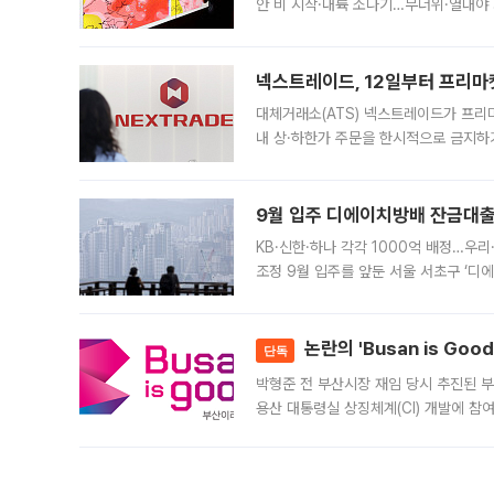
안 비 시작·내륙 소나기…무더위·열대야 
에서도 40도를 웃도는 기온이 관측됐다
의 극심한
넥스트레이드, 12일부터 프리마
대체거래소(ATS) 넥스트레이드가 프리
내 상·하한가 주문을 한시적으로 금지하
가 체결 사례와 관련해 설명자료를 내고
9월 입주 디에이치방배 잔금대출
KB·신한·하나 각각 1000억 배정…우
조정 9월 입주를 앞둔 서울 서초구 ‘디
은행과 NH농협은행도 대출 취급을 검토
민은행
논란의 'Busan is Go
단독
박형준 전 부산시장 재임 당시 추진된 부산
용산 대통령실 상징체계(CI) 개발에 참
도시브랜드 사업이 공개 이후 시민 공감