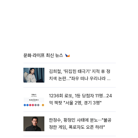
문화·라이프 최신 뉴스
김희철, '뒤집힌 태극기' 지적 후 정
치색 논란…"좌우 떠나 우리나라 국
기"
1236회 로또, 1등 당첨자 11명…24
억 잭팟 "서울 2명, 경기 3명"
한정수, 황정민 사태에 분노⋯"불공
정한 게임, 폭로자도 오픈 하라"