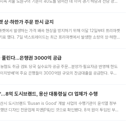
지속 서울 노원구의 기온이 40도를 넘어선 데 이어 경기 하남과 전남 광양
. 전국 대부분 지역에 폭염특보가 내려진 가운데 곳곳에서 39~40도 안팎
켓 상·하한가 주문 한시 금지
마켓에서 발생하는 가격 왜곡 현상을 방지하기 위해 이달 12일부터 프리마켓
기로 했다. 7일 넥스트레이드는 최근 프리마켓에서 발생한 소량의 상·하한
, 주문 오류로 인한 가격 급등락을 최소화하기 위한 비상 대응방안을 발표
 풀린다…은행권 3000억 공급
리·농협도 취급 검토 당국 실수요자 공급 주문…분양가·필요자금 반영해 한도
에이치방배’에 주요 은행들이 3000억원 규모의 잔금대출을 공급한다. 우리
하고 있어 향후 공급 규모가 늘어날 전망이다. 7일 금융권에 따르면 KB국
od'…8억 도시브랜드, 용산 대통령실 CI 업체가 수행
시 도시브랜드 ‘Busan is Good’ 개발 사업의 수행기관이 윤석열 정부
여했던 디자인 전문업체 피앤(P&)인 것으로 확인됐다. 8억 원이 투입된 부산
 부족과 디자인 정체성 논란에 휩싸였던 만큼, 사업 선정 과정과 결과물에