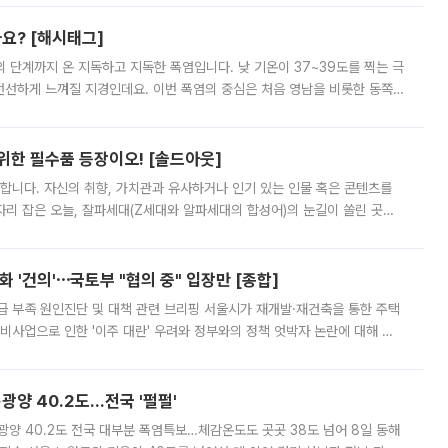
까요? [해시태그]
’의 단계까지 온 지독하고 지독한 폭염입니다. 낮 기온이 37~39도를 찍는 극
 선선하게 느껴질 지경인데요. 이번 폭염의 중심은 처음 영남을 비롯한 동쪽
 북서풍이 산맥을 넘어 영남 쪽으로 내려오면서 뜨겁고 건조해졌는데요.
 위한 필수품 등장이오! [솔드아웃]
합니다. 자신의 취향, 가치관과 유사하거나 인기 있는 인물 혹은 콘텐츠를
'가 자리 잡은 오늘, 잘파세대(Z세대와 알파세대의 합성어)의 눈길이 쏠린 곳은
리는 공연장. 응원봉만큼이나 눈에 띄는 게 있습니다. 공연이 시작되기
 '건의'⋯국토부 "협의 중" 입장만 [종합]
급 부족 원인진단 및 대책 관련 브리핑 서울시가 재개발·재건축을 통한 주택
비사업으로 인한 '이주 대란' 우려와 정부와의 정책 엇박자 논란에 대해 정
실장은 2031년까지 31만 가구 착공 목표에 차질이 없다는 입장이나,
·광양 40.2도…전국 '펄펄'
·광양 40.2도 전국 대부분 폭염특보…체감온도도 곳곳 38도 넘어 8일 동해