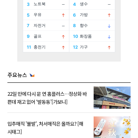
주요뉴스
22일 만에 다시 문 연 홈플러스…정상화 바
쁜데 재고 없어 ‘발동동’[가보니]
입추매직 '불발', 처서매직은 올까요? [해
시태그]