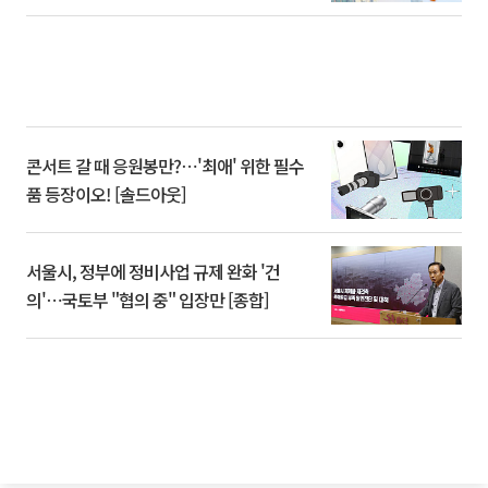
콘서트 갈 때 응원봉만?⋯'최애' 위한 필수
품 등장이오! [솔드아웃]
서울시, 정부에 정비사업 규제 완화 '건
의'⋯국토부 "협의 중" 입장만 [종합]