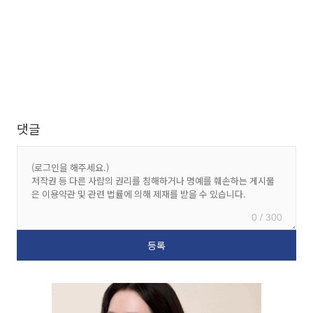
댓글
0 / 300