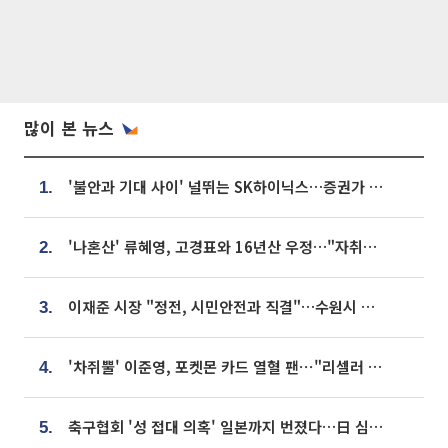
많이 본 뉴스
'불안과 기대 사이' 널뛰는 SK하이닉스…증권가 "HBM4·LTA 기반 펀터멘털 견고"
1.
'나혼산' 류혜영, 고경표와 16년산 우정…"자취방서 부모님과 마주쳐"
2.
이재준 시장 "정전, 시민안전과 직결"…수원시 비상대응체계 가동
3.
'차쥐뿔' 이준영, 포켓몬 카드 열혈 팬⋯"리셀러 처단할 것"
4.
축구협회 '성 접대 의혹' 일본까지 번졌다…日 심판 실명 공개
5.