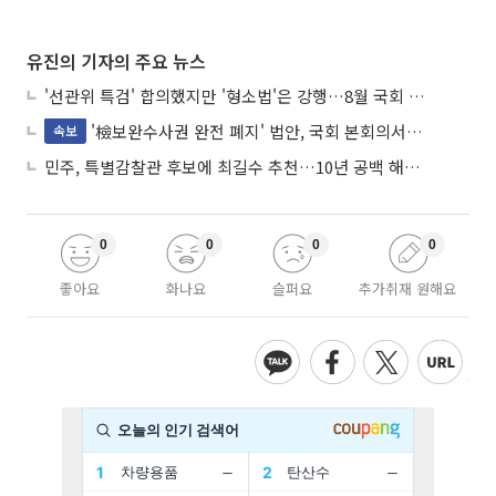
유진의 기자의 주요 뉴스
'선관위 특검' 합의했지만 '형소법'은 강행…8월 국회 '입법 2차전' 예고
'檢보완수사권 완전 폐지' 법안, 국회 본회의서 민주당 주도 통과
속보
민주, 특별감찰관 후보에 최길수 추천…10년 공백 해소 속도
0
0
0
0
좋아요
화나요
슬퍼요
추가취재 원해요