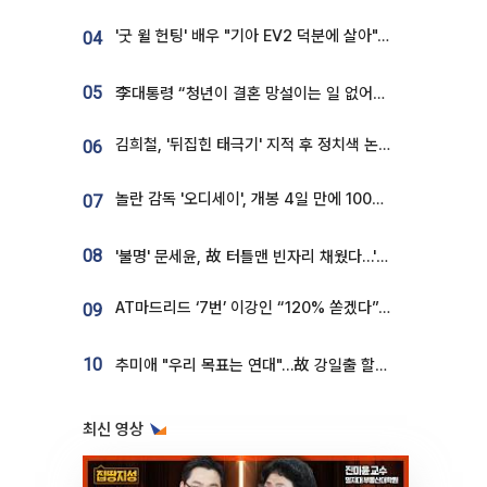
'굿 윌 헌팅' 배우 "기아 EV2 덕분에 살아"…교통사고 후 안전성 극찬
04
05
李대통령 “청년이 결혼 망설이는 일 없어야...제도상 불이익 조사”
김희철, '뒤집힌 태극기' 지적 후 정치색 논란…"좌우 떠나 우리나라 국기"
06
놀란 감독 '오디세이', 개봉 4일 만에 100만 돌파⋯'왕사남' 보다 빠르다
07
08
'불명' 문세윤, 故 터틀맨 빈자리 채웠다…'거북이' 눈물의 최종 우승
AT마드리드 ‘7번’ 이강인 “120% 쏟겠다”⋯시메오네 감독 “필요한 선수”
09
10
추미애 "우리 목표는 연대"…故 강일출 할머니 흉상 제막
최신 영상