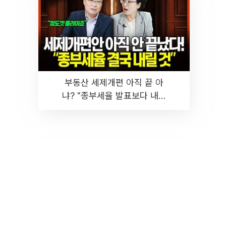
부동산 세제개편 아직 끝 아
냐? "종부세율 발표보다 내릴
것" 장기거주·양도세 전망 I 집
땅지성 I 김인만, 진미윤