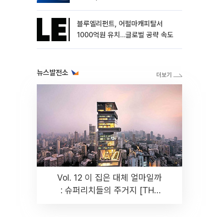
블루엘리펀트, 어펄마캐피탈서
1000억원 유치…글로벌 공략 속도
뉴스발전소
Vol. 12 이 집은 대체 얼마일까
: 슈퍼리치들의 주거지 [THE
RARE]