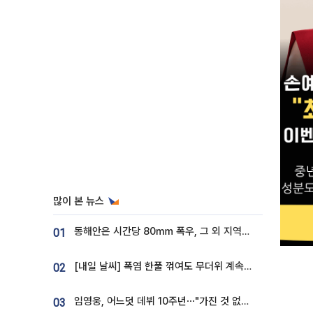
많이 본 뉴스
동해안은 시간당 80㎜ 폭우, 그 외 지역은 폭염…‘극과 극 날씨’
01
[내일 날씨] 폭염 한풀 꺾여도 무더위 계속⋯동해안 이틀 연속 비
02
임영웅, 어느덧 데뷔 10주년⋯"가진 것 없던 시절, 내 앞엔 20명의 팬뿐"
03