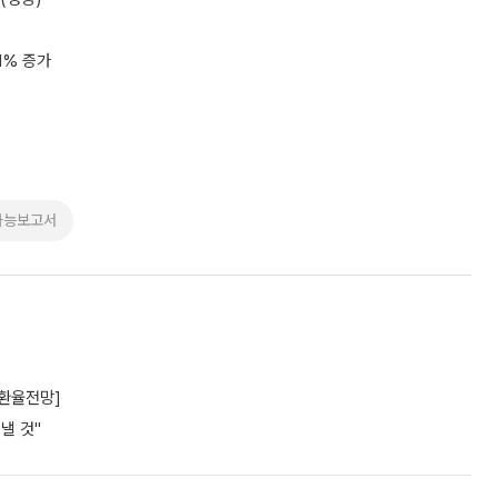
1% 증가
가능보고서
[환율전망]
낼 것"