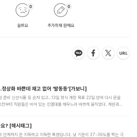
0
0
슬퍼요
추가취재 원해요
…정상화 바쁜데 재고 없어 ‘발동동’[가보니]
준비 신선식품 등 순차 입고…13일 정식 개장 목표 22일 만에 다시 문을
오전부터 직원들은 비어 있는 진열대를 채우느라 바쁘게 움직였다. 계란과
리를 잡기 시작했지만, 매장 곳곳엔 여전히 텅 빈 매대가 먼저 눈에 들어왔
까요? [해시태그]
’의 단계까지 온 지독하고 지독한 폭염입니다. 낮 기온이 37~39도를 찍는 극