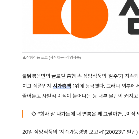
▲삼양식품 로고 (사진제공=삼양식품)
불닭볶음면의 글로벌 흥행 속 삼양식품의 '질주'가 지속되고
치고 식품업계
시가총액
1위에 등극했다. 그러나 외부에
줄어들고 자발적 이직이 늘어나는 등 내부 불만이 커지고
◇ “회사 잘 나가는데 내 연봉은 왜 그럴까?”…이직
20일 삼양식품의 ‘지속가능경영 보고서’(20023년 발간