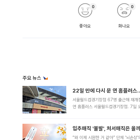
0
0
좋아요
화나요
주요 뉴스
22일 만에 다시 문 연 홈플러스
서울월드컵경기장점 67명 출근해 재개점 
연 홈플러스 서울월드컵경기장점. 7일 
우유, 과일 같은 신선식품이 차근차근 자
입추매직 '불발', 처서매직은 올
“와 이제 시원한 거 같아” 단체 ‘뇌손상