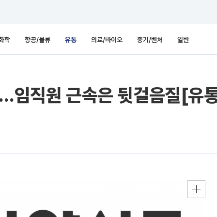
화학
항공/물류
유통
의료/바이오
중기/벤처
일반
식품…임직원 근속은 뒷걸음질[유