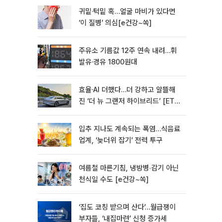
귀밑·턱밑 혹…얼굴 마비가 있다면
‘이 질병’ 의심[e건강~쏙]
주유소 기름값 12주 연속 내려…휘
발유·경유 1800원대
효율·AI 더했다…더 강하고 알뜰해
진 ‘더 뉴 그랜저 하이브리드’ [ET의
모빌리티]
입추 지나도 계속되는 폭염…식음료
업계, ‘늦더위 잡기’ 전력 투구
여름철 마른기침, 냉방병‧감기 아닌
천식일 수도 [e건강~쏙]
‘집도 코칭 받으며 산다’…월급쟁이
부자들, ‘내집마련’ 신청 증가세