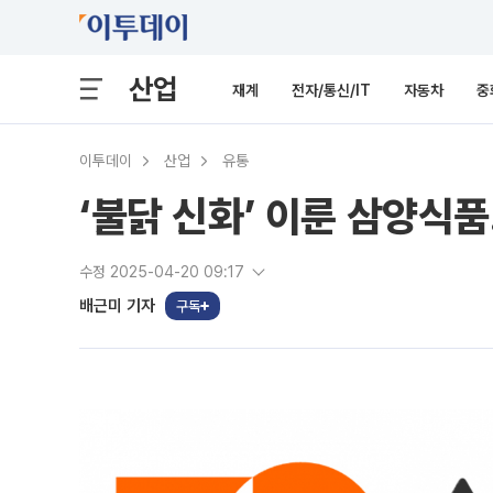
산업
재계
전자/통신/IT
자동차
중
이투데이
산업
유통
‘불닭 신화’ 이룬 삼양
수정 2025-04-20 09:17
배근미 기자
구독