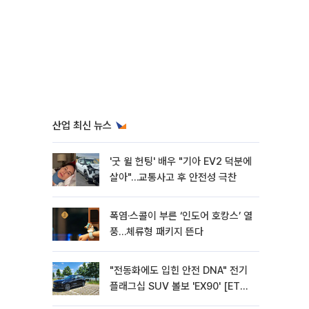
산업 최신 뉴스
'굿 윌 헌팅' 배우 "기아 EV2 덕분에
살아"…교통사고 후 안전성 극찬
폭염·스콜이 부른 ‘인도어 호캉스’ 열
풍…체류형 패키지 뜬다
"전동화에도 입힌 안전 DNA" 전기
플래그십 SUV 볼보 'EX90' [ET의
모빌리티]