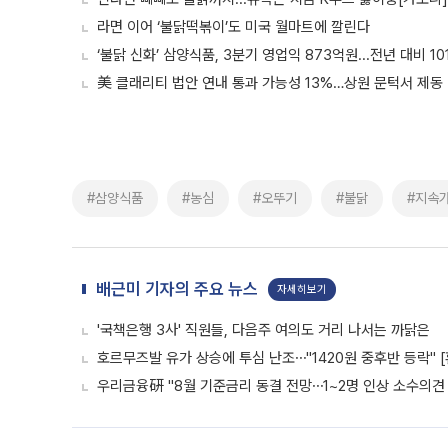
라면 이어 ‘불닭떡볶이’도 미국 월마트에 깔린다
‘불닭 신화’ 삼양식품, 3분기 영업익 873억원...전년 대비 10
美 클래리티 법안 연내 통과 가능성 13%…상원 문턱서 제동
#삼양식품
#농심
#오뚜기
#불닭
#지속
배근미 기자의 주요 뉴스
자세히보기
'국책은행 3사' 직원들, 다음주 여의도 거리 나서는 까닭은
호르무즈발 유가 상승에 투심 난조⋯"1420원 중후반 등락" 
우리금융硏 "8월 기준금리 동결 전망⋯1~2명 인상 소수의견 