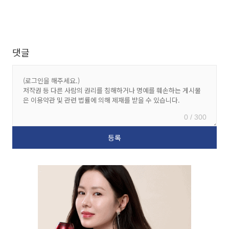
댓글
0 / 300