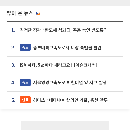
많이 본 뉴스
김정관 장관 “반도체 성과급, 주총 승인 받도록”…상법·자본시장법 개정 시사
1.
중부내륙고속도로서 미상 폭발물 발견
속보
2.
ISA 계좌, 5년마다 깨라고요? [이슈크래커]
3.
서울양양고속도로 이천터널 앞 사고 발생
속보
4.
하마스 “네타냐후 합의안 거절, 총선 앞두고 시간 끌기”
단독
5.