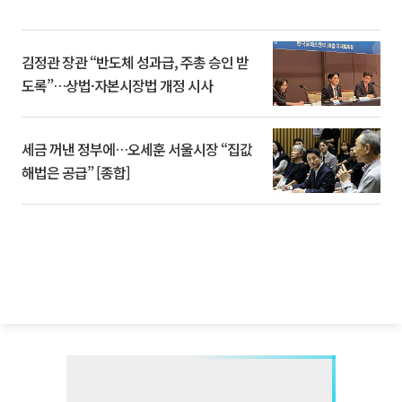
김정관 장관 “반도체 성과급, 주총 승인 받
도록”…상법·자본시장법 개정 시사
세금 꺼낸 정부에…오세훈 서울시장 “집값
해법은 공급” [종합]