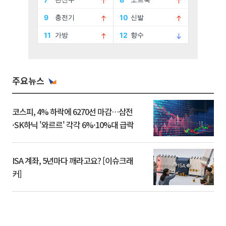
주요뉴스
코스피, 4% 하락에 6270선 마감…삼전
·SK하닉 '와르르' 각각 6%·10%대 급락
ISA 계좌, 5년마다 깨라고요? [이슈크래
커]