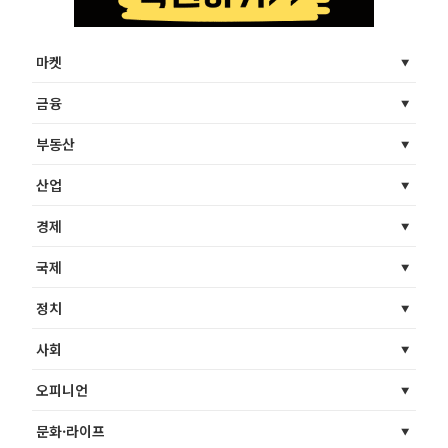
마켓
금융
부동산
산업
경제
국제
정치
사회
오피니언
문화·라이프