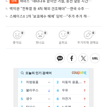
하마스 “네타냐후 합의안 거절, 총선 앞둔 시간 끌기”
단독
백악관 “전투함 등 4척 해외 건조해야”⋯한국 수주 기대
스페이스X 1차 '보호예수 해제' 임박⋯“주가 추가 하락 가능성”
0
0
0
0
좋아요
화나요
슬퍼요
추가취재 원해요