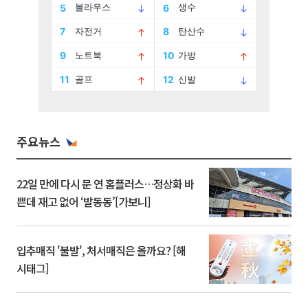
주요뉴스
22일 만에 다시 문 연 홈플러스…정상화 바
쁜데 재고 없어 ‘발동동’[가보니]
입추매직 '불발', 처서매직은 올까요? [해
시태그]