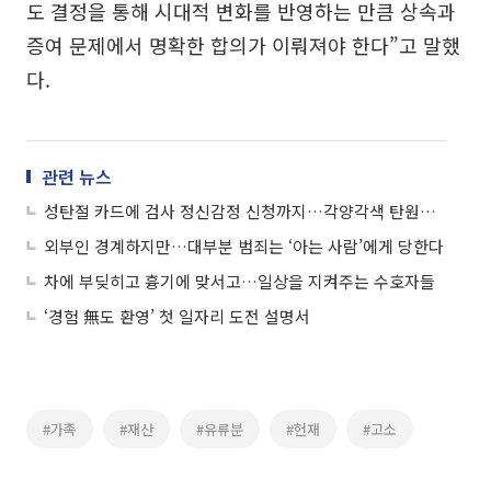
도 결정을 통해 시대적 변화를 반영하는 만큼 상속과
증여 문제에서 명확한 합의가 이뤄져야 한다”고 말했
다.
관련 뉴스
성탄절 카드에 검사 정신감정 신청까지…각양각색 탄원서들
외부인 경계하지만…대부분 범죄는 ‘아는 사람’에게 당한다
차에 부딪히고 흉기에 맞서고…일상을 지켜주는 수호자들
‘경험 無도 환영’ 첫 일자리 도전 설명서
#가족
#재산
#유류분
#헌재
#고소