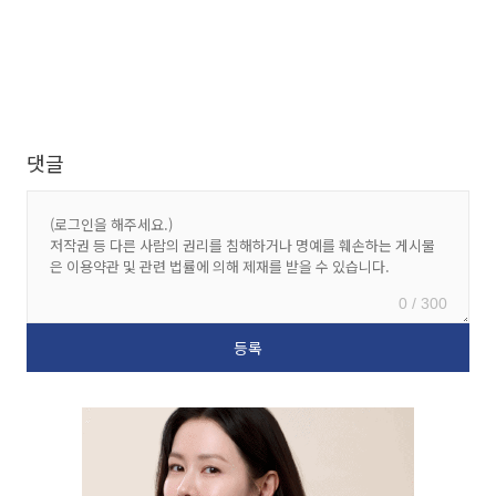
댓글
0 / 300