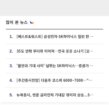
많이 본 뉴스
[베스트&워스트] 삼성전자·SK하이닉스 밀린 한 주…상상인증권은 85% 급등
1.
35도 안팎 무더위 이어져…전국 곳곳 소나기 [오늘 날씨]
2.
'불안과 기대 사이' 널뛰는 SK하이닉스…증권가 "HBM4·LTA 기반 펀터멘털 견고"
3.
[주간증시전망] 다음주 코스피 6000~7000⋯“外人 수급은 정책이 변수”
4.
뉴욕증시, 연준 금리인하 기대감 꺾이자 상승...S&P500 사상 최고치 [종합]
5.