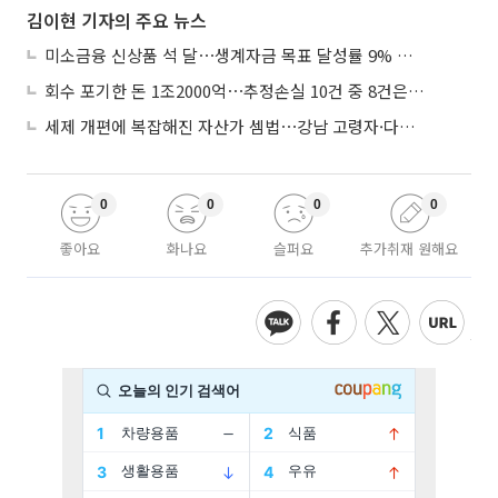
김이현 기자의 주요 뉴스
미소금융 신상품 석 달⋯생계자금 목표 달성률 9% 그쳐
회수 포기한 돈 1조2000억⋯추정손실 10건 중 8건은 기업대출
세제 개편에 복잡해진 자산가 셈법⋯강남 고령자·다주택자 ‘자산재편 고심’
0
0
0
0
좋아요
화나요
슬퍼요
추가취재 원해요