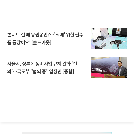
콘서트 갈 때 응원봉만?⋯'최애' 위한 필수
품 등장이오! [솔드아웃]
서울시, 정부에 정비사업 규제 완화 '건
의'⋯국토부 "협의 중" 입장만 [종합]