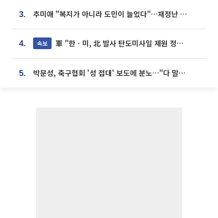
추미애 "복지가 아니라 도민이 늘었다"…재정난 책임론 정면돌파
3.
軍 "한ㆍ미, 北 발사 탄도미사일 제원 정밀분석 중"
속보
4.
박문성, 축구협회 '성 접대' 보도에 분노…"다 말아먹으려고 작정했나"
5.