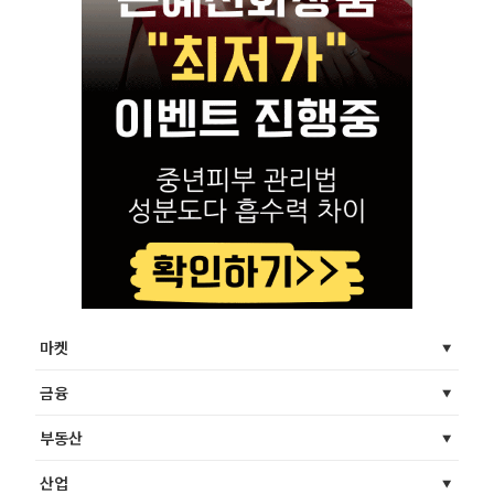
마켓
금융
부동산
산업