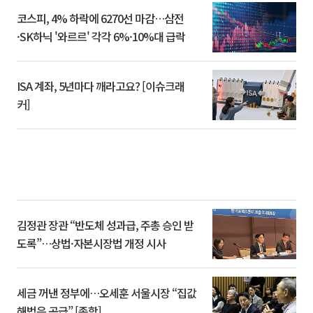
코스피, 4% 하락에 6270선 마감…삼전
·SK하닉 '와르르' 각각 6%·10%대 급락
ISA 계좌, 5년마다 깨라고요? [이슈크래
커]
김정관 장관 “반도체 성과급, 주총 승인 받
도록”…상법·자본시장법 개정 시사
세금 꺼낸 정부에…오세훈 서울시장 “집값
해법은 공급” [종합]