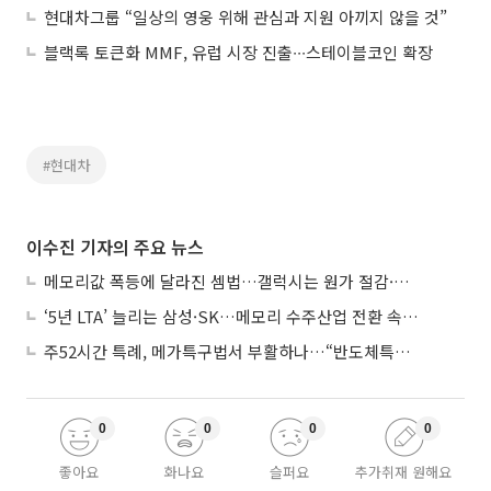
현대차그룹 “일상의 영웅 위해 관심과 지원 아끼지 않을 것”
블랙록 토큰화 MMF, 유럽 시장 진출∙∙∙스테이블코인 확장
#현대차
이수진 기자의 주요 뉴스
메모리값 폭등에 달라진 셈법…갤럭시는 원가 절감·아이폰은 서비스 확대
‘5년 LTA’ 늘리는 삼성·SK…메모리 수주산업 전환 속 다른 셈법
주52시간 특례, 메가특구법서 부활하나…“반도체특별법 담겨야”
0
0
0
0
좋아요
화나요
슬퍼요
추가취재 원해요