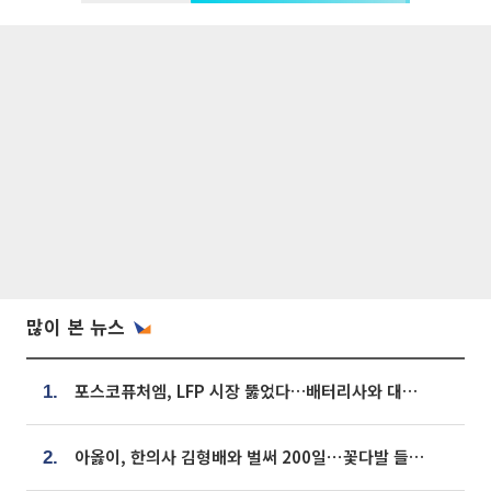
많이 본 뉴스
포스코퓨처엠, LFP 시장 뚫었다…배터리사와 대규모 장기 공급 합의
1.
아옳이, 한의사 김형배와 벌써 200일⋯꽃다발 들고 "프러포즈 아냐"
2.