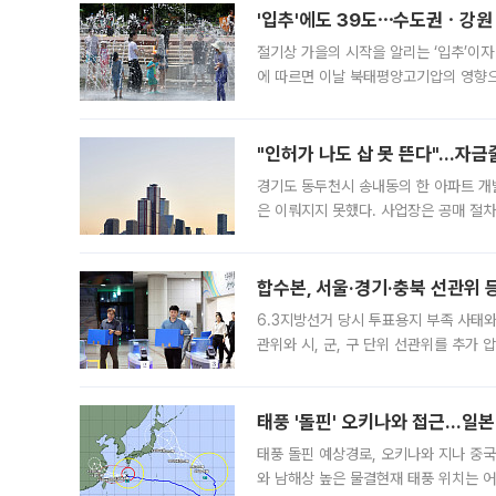
'입추'에도 39도⋯수도권ㆍ강원
절기상 가을의 시작을 알리는 ‘입추’이자
에 따르면 이날 북태평양고기압의 영향으
도, 낮 최고기온은 31~39도로, 전국
"인허가 나도 삽 못 뜬다"…자금
경기도 동두천시 송내동의 한 아파트 개
은 이뤄지지 못했다. 사업장은 공매 절차
3차 공매까지 진행됐으나 모두 유찰됐다.
후
합수본, 서울·경기·충북 선관위 등
6.3지방선거 당시 투표용지 부족 사태
관위와 시, 군, 구 단위 선관위를 추가
부(김태훈 서울중앙지검 3차장검사)는 
태풍 '돌핀' 오키나와 접근…일
태풍 돌핀 예상경로, 오키나와 지나 중
와 남해상 높은 물결현재 태풍 위치는 어