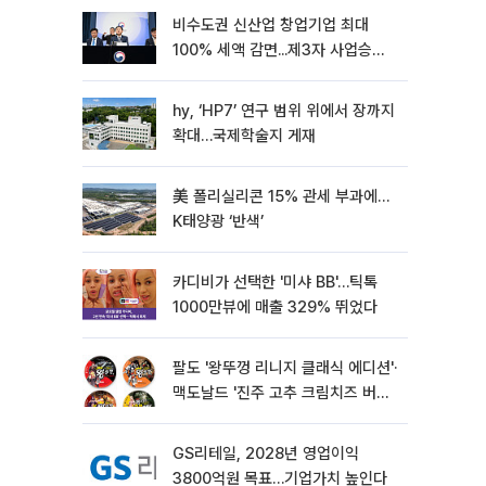
비수도권 신산업 창업기업 최대
100% 세액 감면...제3자 사업승계
특례 도입
hy, ‘HP7’ 연구 범위 위에서 장까지
확대…국제학술지 게재
美 폴리실리콘 15% 관세 부과에…
K태양광 ‘반색’
카디비가 선택한 '미샤 BB'…틱톡
1000만뷰에 매출 329% 뛰었다
팔도 '왕뚜껑 리니지 클래식 에디션'·
맥도날드 '진주 고추 크림치즈 버거'
외[나왔다 신상]
GS리테일, 2028년 영업이익
3800억원 목표…기업가치 높인다