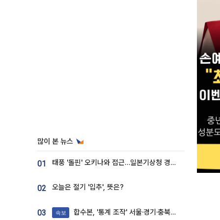
많이 본 뉴스
태풍 '돌핀' 오키나와 접근…일본기상청 경로 업데이트
01
오늘은 절기 '입추', 뜻은?
02
합수본, '통계 조작' 서울·경기·충북 선관위 등 추가 압수수색
03
속보