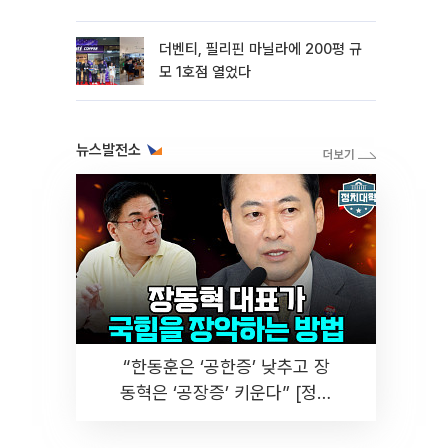
더벤티, 필리핀 마닐라에 200평 규
모 1호점 열었다
뉴스발전소
“한동훈은 ‘공한증’ 낮추고 장
동혁은 ‘공장증’ 키운다” [정치
대학]