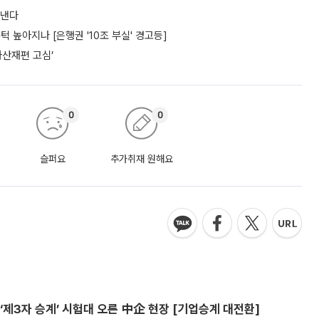
도낸다
턱 높아지나 [은행권 '10조 부실' 경고등]
자산재편 고심’
0
0
슬퍼요
추가취재 원해요
제3자 승계’ 시험대 오른 中企 현장 [기업승계 대전환]