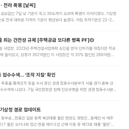
ㆍ전라 폭염 [날씨]
 금요일인 7일 낮 기온이 최고 39도까지 오르며 폭염이 이어지겠다. 기상청
로 전국 대부분 지역의 기온이 평년보다 높겠다. 아침 최저기온은 22~27
 대부분 지역에 폭염특보가 발효된 가운데 최고체감온도는 35도 안팎까지 올라
줄 죄는 건전성 규제 [주택공급 또다른 병목 PF]①
발 사업장. 2023년 주택건설사업계획 승인을 받아 인허가를 마쳤지만 착공
에 들어갔고, 감정가 362억원인 이 사업장은 약 20% 할인된 288억원에
 현재는 4차 공매를 위한 조건 협의가 진행 중이다. 수도권의 주요 주거 배
 압수수색… ‘조작 지침’ 확인
와 투표율 통계조작 등을 수사 중인 검경 합동수사본부가 서울·경기·충북 선
 압수수색에 나섰다. 7일 국민참정권 침해 진상규명을 위한 검경 합동수사본
추가 증거 확보를 위해 중앙선관위, 서울시·경기도·충청북도 선관위, 김포시
본기상청 경로 업데이트
국 동부로…찬홈은 일본 동쪽 북상태풍 돌핀 한반도 영향은…동해안 비·제주
디? 돌핀 오키나와 접근·찬홈 웨이크섬 근해 이동 중 제13호 태풍 ‘돌핀’이