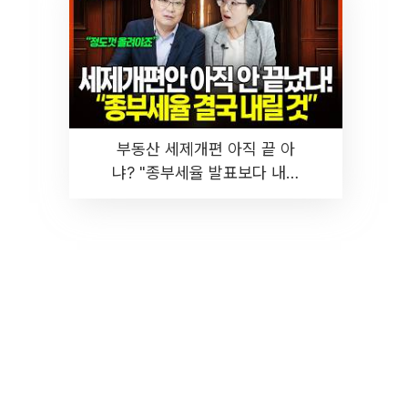
부동산 세제개편 아직 끝 아
냐? "종부세율 발표보다 내릴
것" 장기거주·양도세 전망 I 집
땅지성 I 김인만, 진미윤