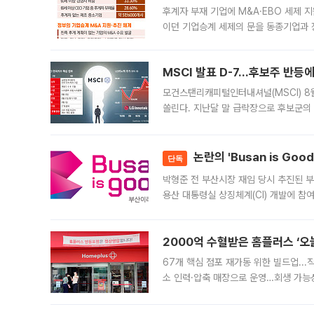
후계자 부재 기업에 M&A·EBO 세제 
이던 기업승계 세제의 문을 동종기업과 
대신 M&A나 임직원 인수(EBO)를 통
늘
MSCI 발표 D-7…후보주 반등
모건스탠리캐피털인터내셔널(MSCI) 8
쏠린다. 지난달 말 급락장으로 후보군의
가능성과 지수 추종 자금 유입 기대가 
논란의 'Busan is Go
단독
박형준 전 부산시장 재임 당시 추진된 부산
용산 대통령실 상징체계(CI) 개발에 참
도시브랜드 사업이 공개 이후 시민 공감
2000억 수혈받은 홈플러스 ‘오늘
67개 핵심 점포 재가동 위한 빌드업..
소 인력·압축 매장으로 운영…회생 가능성
영업을 시작한다. 핵심 점포 67개에는 