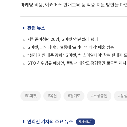
마케팅 비용, 이커머스 판매교육 등 각종 지원 방안을 마
관련 뉴스
자립준비청년 26명, G마켓 ‘청년셀러’ 됐다
G마켓, 파인다이닝 열풍에 ‘프리미엄 식기’ 매출 껑충
“셀러 지원 대폭 강화” G마켓, ‘빅스마일데이’ 참여 판매자 
STO 하위법규 예상안, 풀링·거래한도·정형증권 로드맵 제시
#G마켓
#옥션
#경기도
#소상공인
#상
연희진 기자의 주요 뉴스
자세히보기