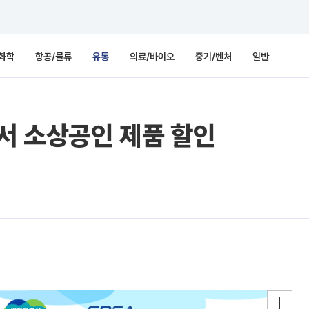
화학
항공/물류
유통
의료/바이오
중기/벤처
일반
’서 소상공인 제품 할인