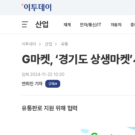
산업
재계
전자/통신/IT
자동차
중
이투데이
산업
유통
G마켓, ‘경기도 상생마켓
입력 2024-11-22 10:20
연희진 기자
구독
유통판로 지원 위해 협력