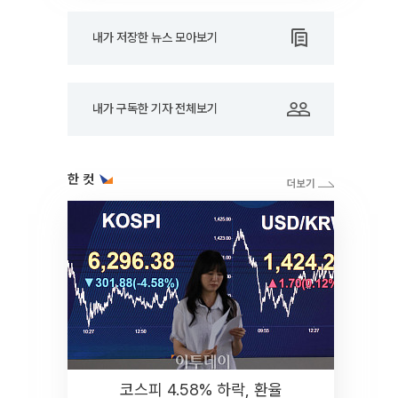
내가 저장한 뉴스 모아보기
내가 구독한 기자 전체보기
한 컷
코스피 4.58% 하락, 환율