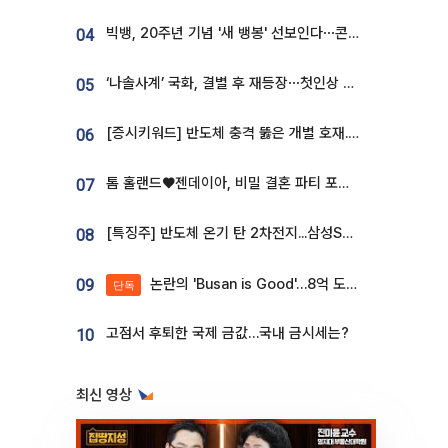
빅뱅, 20주년 기념 '새 뱅봉' 선보인다⋯콘서트 앞두고 팝업 개최
04
‘나솔사계’ 국화, 결별 후 재등장⋯첫인상 투표 휩쓸고 ‘인기녀’ 등극
05
[증시키워드] 반도체 충격 뚫은 개별 호재...포스코퓨처엠·에코프로·한화솔루션 '눈길'
06
톰 홀랜드♥젠데이아, 비밀 결혼 파티 포착⋯호텔 대관비만 9억
07
[특징주] 반도체 온기 탄 2차전지...삼성SDI, 장 초반 7% 넘게 껑충
08
논란의 'Busan is Good'…8억 도시브랜드, 용산 대통령실 CI 업체가 수행
09
단독
고점서 후퇴한 국제 금값…국내 금시세는?
10
최신 영상