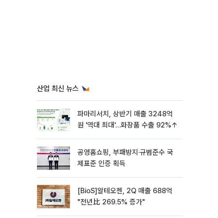
산업 최신 뉴스
파마리서치, 상반기 매출 3248억
원 '역대 최대'…화장품 수출 92%↑
공영홈쇼핑, 부패방지·규범준수 국
제표준 인증 획득
[BioS]알테오젠, 2Q 매출 688억
"전년比 269.5% 증가"