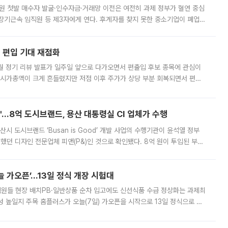
지원 첫발 매수자 발굴·인수자금·거래망 이전은 여전히 과제 정부가 혈연 중심
장기근속 임직원 등 제3자에게 연다. 후계자를 찾지 못한 중소기업이 폐업
해 기술과 일자리를 남기도록 하겠다는 취지다. 다만 세금 감면만으로 거래를
에 편입 기대 재점화
월 정기 리뷰 발표가 일주일 앞으로 다가오면서 편출입 후보 종목에 관심이
 시가총액이 크게 흔들렸지만 저점 이후 주가가 상당 부분 회복되면서 편입
다시 부각되고 있다. 7일 금융투자업계에 따르면 MSCI는 한국시간으로 오는
od'…8억 도시브랜드, 용산 대통령실 CI 업체가 수행
시 도시브랜드 ‘Busan is Good’ 개발 사업의 수행기관이 윤석열 정부
여했던 디자인 전문업체 피앤(P&)인 것으로 확인됐다. 8억 원이 투입된 부산
 부족과 디자인 정체성 논란에 휩싸였던 만큼, 사업 선정 과정과 결과물에
 가오픈’...13일 정식 개장 시험대
.직원들 현장 배치PB·일반상품 순차 입고에도 신선식품 수급 정상화는 과제최
 높일지 주목 홈플러스가 오늘(7일) 가오픈을 시작으로 13일 정식으로 재
직원들이 현장 배치되고, PB 상품과 함께 일반 상품 납품도 순차적으로 진행