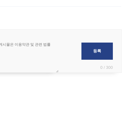
 아마미 지방에 접근하고 있다. 돌핀은 오키나와 부근을 지난 뒤 동중국해
0 / 300