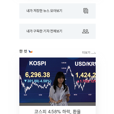
내가 저장한 뉴스 모아보기
내가 구독한 기자 전체보기
한 컷
코스피 4.58% 하락, 환율