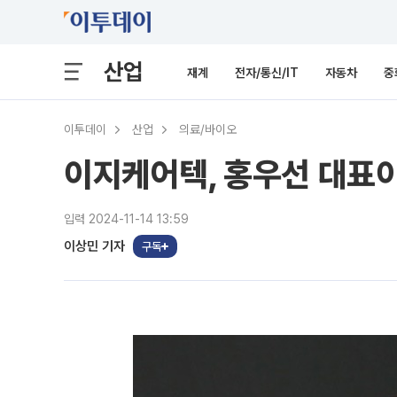
산업
재계
전자/통신/IT
자동차
중
이투데이
산업
의료/바이오
이지케어텍, 홍우선 대표
입력 2024-11-14 13:59
이상민 기자
구독