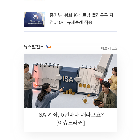
중기부, 봉화 K-베트남 밸리특구 지
정…10개 규제특례 적용
뉴스발전소
ISA 계좌, 5년마다 깨라고요?
[이슈크래커]