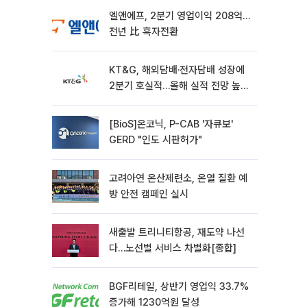
엘앤에프, 2분기 영업이익 208억…
전년 比 흑자전환
KT&G, 해외담배·전자담배 성장에
2분기 호실적…올해 실적 전망 높였
다
[BioS]온코닉, P-CAB '자큐보'
GERD "인도 시판허가"
고려아연 온산제련소, 온열 질환 예
방 안전 캠페인 실시
새출발 트리니티항공, 재도약 나선
다…노선별 서비스 차별화[종합]
BGF리테일, 상반기 영업익 33.7%
증가해 1230억원 달성