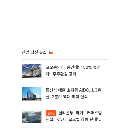
산업 최신 뉴스
코오롱인더, 중간배당 50% 높인
다…주주환원 강화
통신사 매출 효자된 AIDC…LG유
플, 2분기 역대 최대 실적
실리콘투, 라이브커머스팀
단독
신설…K뷰티 ‘글로벌 라방 판매’ 확
대