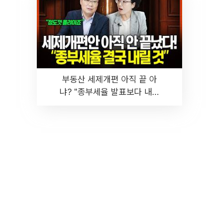
부동산 세제개편 아직 끝 아
냐? "종부세율 발표보다 내릴
것" 장기거주·양도세 전망 I 집
땅지성 I 김인만, 진미윤