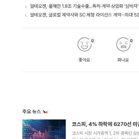
알테오젠, 올해만 1.8조 기술수출…특허·계약·상업화 ‘삼박자’
알테오젠, 글로벌 제약사와 SC 제형 라이선스 계약⋯최대 52
0
0
좋아요
화나요
주요 뉴스
코스피, 4% 하락에 6270선 마
코스피 시장 시가총액 1, 2위 종목인 