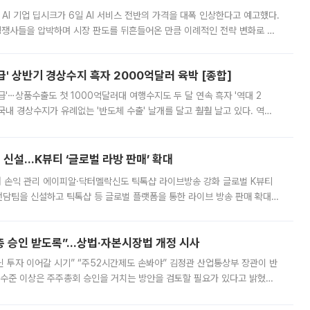
 AI 기업 딥시크가 6일 AI 서비스 전반의 가격을 대폭 인상한다고 예고했다.
 경쟁사들을 압박하며 시장 판도를 뒤흔들어온 만큼 이례적인 전략 변화로 평
 이날 공지를 통해 구체적인 인상 폭은 공개하지 않았지만 상당한 수
' 상반기 경상수지 흑자 2000억달러 육박 [종합]
급'⋯상품수출도 첫 1000억달러대 여행수지도 두 달 연속 흑자 '역대 2
국내 경상수지가 유례없는 '반도체 수출' 날개를 달고 훨훨 날고 있다. 역대
경상수지 뿐 아니라 상반기 경상수지 흑자도 2000억달러에 근접하며 사상 최
신설…K뷰티 ‘글로벌 라방 판매’ 확대
터 손익 관리 에이피알·닥터멜락신도 틱톡샵 라이브방송 강화 글로벌 K뷰티
담팀을 신설하고 틱톡샵 등 글로벌 플랫폼을 통한 라이브 방송 판매 확대에
급하는 데서 한발 더 나아가 방송 기획과 상품 구성, 출연자 섭외, 손익
주총 승인 받도록”…상법·자본시장법 개정 시사
닌 투자 이어갈 시기” “주52시간제도 손봐야” 김정관 산업통상부 장관이 반
 수준 이상은 주주총회 승인을 거치는 방안을 검토할 필요가 있다고 밝혔다.
배구조와 주주권 강화 논의가 이어지는 가운데, 핵심 연구인력에 대한