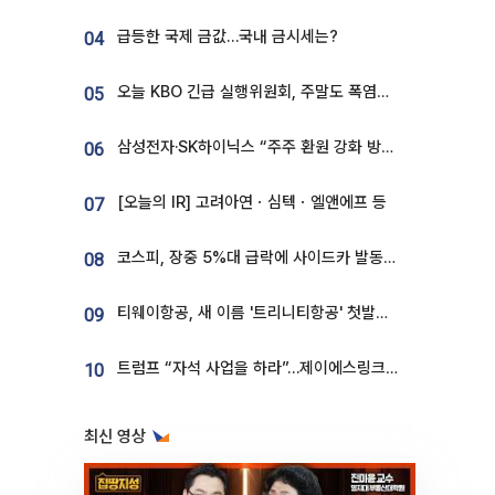
급등한 국제 금값…국내 금시세는?
04
오늘 KBO 긴급 실행위원회, 주말도 폭염취소 될까
05
삼성전자·SK하이닉스 “주주 환원 강화 방안 마련”
06
[오늘의 IR] 고려아연ㆍ심텍ㆍ엘앤에프 등
07
코스피, 장중 5%대 급락에 사이드카 발동…삼성·SK 동반 폭락
08
티웨이항공, 새 이름 '트리니티항공' 첫발…SSC 전략 본격화
09
트럼프 “자석 사업을 하라”…제이에스링크, 비중국 영구자석 공급망 구축 속도
10
최신 영상