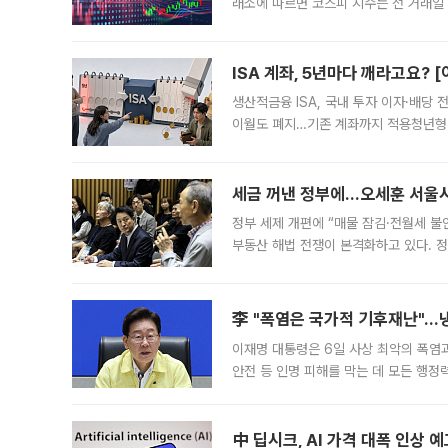
래소에 따르면 코스피 지수는 전 거래일 대
1.81% 내린 6478.75에 출발한 코
다. 이날 오전
ISA 계좌, 5년마다 깨라고요? 
생산적금융 ISA, 국내 투자 이자·배당
이월도 폐지…기존 계좌까지 적용청년형 
는 5년마다 계좌를 해지하라는 건가요?”
편을
세금 꺼낸 정부에…오세훈 서울시장
정부 세제 개편에 “매물 잠김·전월세 불
부동산 해법 전쟁이 본격화하고 있다. 
드를 꺼내자 서울시는 전·월세 부담만 
李 "폭염은 국가적 기후재난"…냉
이재명 대통령은 6일 사상 최악의 폭염
안전 등 인명 피해를 막는 데 모든 행
인프라 확충 계획을 내년도 예산안에 반
中 딥시크, AI 가격 대폭 인상 