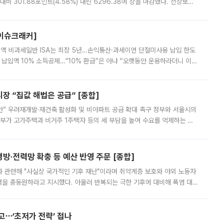
비 301.88포인트(4.58%) 내린 6296.38에 장을 마감했다. 전장보다
스피는 장중 한때 6550.94까지 오르기도 했으나 6238.32까지 밀리기도 했
[이슈크래커]
 전액 비과세일반 ISA는 최장 5년…손익통산·과세이연 단절미사용 납입 한도
납입액 10% 소득공제…“10% 환급”은 아냐 “오랫동안 운용하라더니 이제
 ‘만능 절세 통장’으로 불리는 개인종합자산관리계좌(ISA)가 두 갈래로 개
 “집값 해법은 공급” [종합]
안” 우려재개발·재건축 활성화 및 비아파트 공급 확대 촉구 정부와 서울시의
정부가 고가주택과 비거주 1주택자 등의 세 부담을 높여 수요를 억제하는 카
키울 것이라며 세금이 아닌 공급이 근본적인 처방이라고 전면 반박했다.
방·전력망 확충 등 예산 반영 주문 [종합]
과 관련해 "사실상 국가적인 기후 재난"이라며 취약계층 보호와 야외 노동자
정력을 총동원하라고 지시했다. 아울러 반복되는 극한 기후에 대비해 폭염 대응
영하는 방안도 검토하라고 주문했다. 이 대통령은 이날 폭염·가뭄 대
예고⋯‘초저가 전략’ 접나