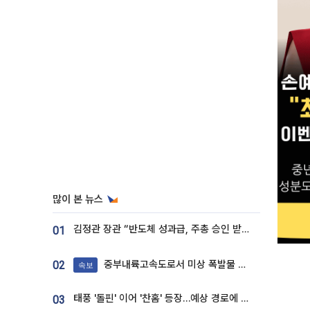
많이 본 뉴스
김정관 장관 “반도체 성과급, 주총 승인 받도록”…상법·자본시장법 개정 시사
01
중부내륙고속도로서 미상 폭발물 발견
02
속보
태풍 '돌핀' 이어 '찬홈' 등장…예상 경로에 한국 '한숨'
03