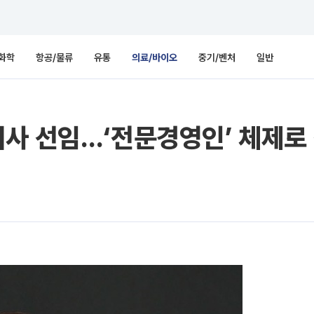
화학
항공/물류
유통
의료/바이오
중기/벤처
일반
이사 선임…‘전문경영인’ 체제로