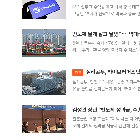
IPO 앞두고 수익성 제고 나서 중국 대표
그동안 ‘초저가 전략’으로 미국과 중국
가된다. 블룸버그통신에 따르면 딥시크는
반도체 날개 달고 날았다⋯'역대급
6월 상품수지 흑자 478.9억달러 '역대
위'⋯"유가ㆍ환율 영향 출국자 수 감소" 
급 수출 호조가 매달 이어지면서 6월 
대 기
실리콘투, 라이브커머스팀 
단독
실리콘투, 팀장·PD 채용…방송 기획부
유통 플랫폼 실리콘투가 라이브커머스 전
나섰다. 국내 화장품을 해외 유통망에 공
김정관 장관 “반도체 성과급, 
관훈클럽 초청 토론회 “이익 나눌 때 아
도체 업계의 성과급 지급과 관련해 일정
최근 상법·자본시장법 개정으로 기업 지