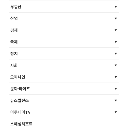
부동산
산업
경제
국제
정치
사회
오피니언
문화·라이프
뉴스발전소
이투데이TV
스페셜리포트