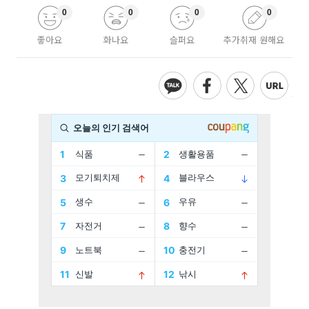
0
0
0
0
좋아요
화나요
슬퍼요
추가취재 원해요