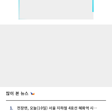
많이 본 뉴스
전장연, 오늘(10일) 서울 지하철 4호선 혜화역 시위…1호선 용산역 무정차
1.