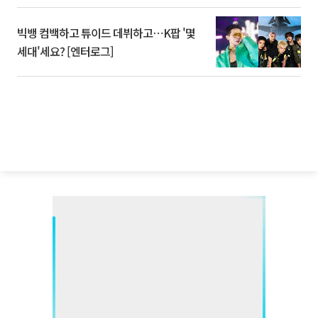
빅뱅 컴백하고 튜이드 데뷔하고⋯K팝 '몇
세대'세요? [엔터로그]