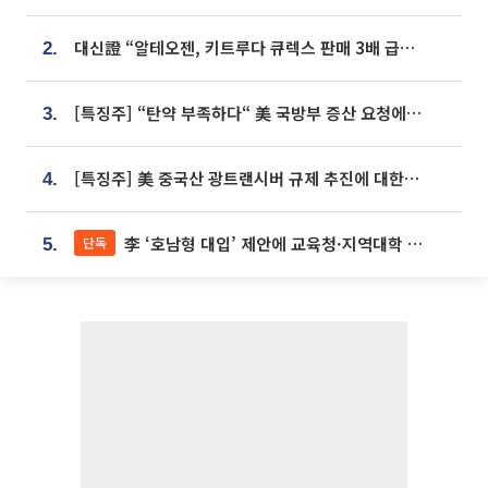
대신證 “알테오젠, 키트루다 큐렉스 판매 3배 급증…목표가 41만원 상향”
2.
[특징주] “탄약 부족하다“ 美 국방부 증산 요청에⋯국내 방산주 급등세
3.
[특징주] 美 중국산 광트랜시버 규제 추진에 대한광통신 등 광통신株 강세
4.
李 ‘호남형 대입’ 제안에 교육청·지역대학 서·논술형 입시 연계 '착수'
단독
5.