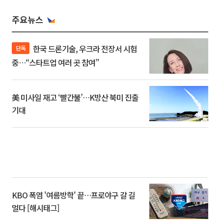
주요뉴스
한국 드론기술, 우크라 전장서 시험
단독
중…“스타트업 여러 곳 참여”
美 미사일 재고 ‘빨간불’…K방산 북미 진출
기대
KBO 폭염 '여름방학' 끝…프로야구 갈 길
멀다 [해시태그]