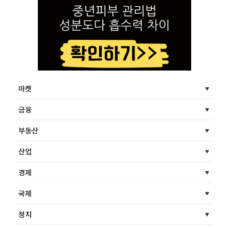
마켓
금융
부동산
산업
경제
국제
정치