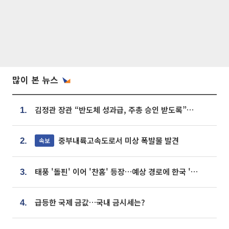
많이 본 뉴스
김정관 장관 “반도체 성과급, 주총 승인 받도록”…상법·자본시장법 개정 시사
1.
중부내륙고속도로서 미상 폭발물 발견
속보
2.
태풍 '돌핀' 이어 '찬홈' 등장…예상 경로에 한국 '한숨'
3.
급등한 국제 금값…국내 금시세는?
4.