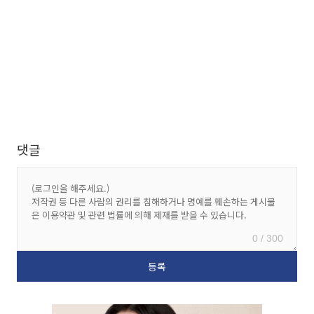
댓글
0 / 300