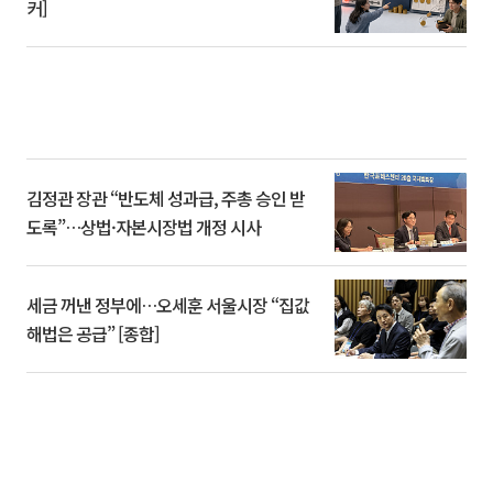
커]
김정관 장관 “반도체 성과급, 주총 승인 받
도록”…상법·자본시장법 개정 시사
세금 꺼낸 정부에…오세훈 서울시장 “집값
해법은 공급” [종합]