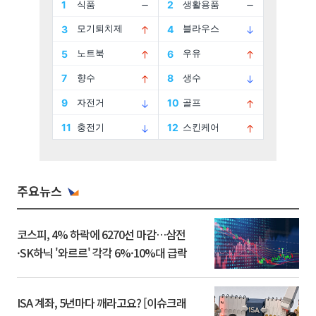
주요뉴스
코스피, 4% 하락에 6270선 마감…삼전
·SK하닉 '와르르' 각각 6%·10%대 급락
ISA 계좌, 5년마다 깨라고요? [이슈크래