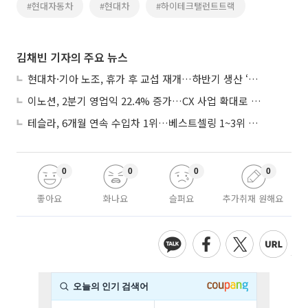
#현대자동차
#현대차
#하이테크탤런트트랙
김채빈 기자의 주요 뉴스
현대차·기아 노조, 휴가 후 교섭 재개…하반기 생산 ‘분수령’
이노션, 2분기 영업익 22.4% 증가…CX 사업 확대로 성장세 지속
테슬라, 6개월 연속 수입차 1위…베스트셀링 1~3위 싹쓸이
0
0
0
0
좋아요
화나요
슬퍼요
추가취재 원해요