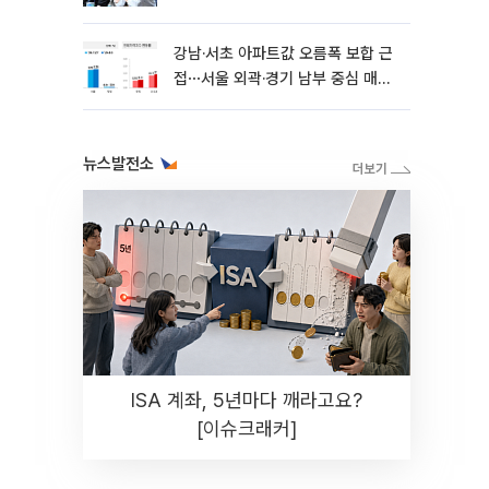
강남·서초 아파트값 오름폭 보합 근
접⋯서울 외곽·경기 남부 중심 매수
세
뉴스발전소
ISA 계좌, 5년마다 깨라고요?
[이슈크래커]