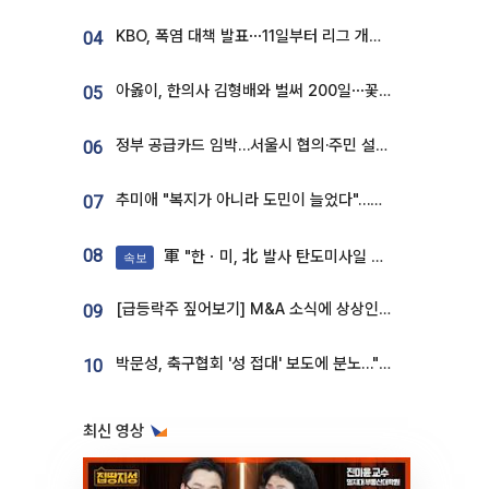
KBO, 폭염 대책 발표⋯11일부터 리그 개시ㆍ경기 오후 7시 시작
04
아옳이, 한의사 김형배와 벌써 200일⋯꽃다발 들고 "프러포즈 아냐"
05
정부 공급카드 임박…서울시 협의·주민 설득이 성패 가른다 [부동산 해법 전쟁]
06
추미애 "복지가 아니라 도민이 늘었다"…재정난 책임론 정면돌파
07
08
軍 "한ㆍ미, 北 발사 탄도미사일 제원 정밀분석 중"
속보
[급등락주 짚어보기] M&A 소식에 상상인증권ㆍ유니켐 ‘상한가’⋯유증 제동 걸린 SK디앤디↑
09
박문성, 축구협회 '성 접대' 보도에 분노…"다 말아먹으려고 작정했나"
10
최신 영상