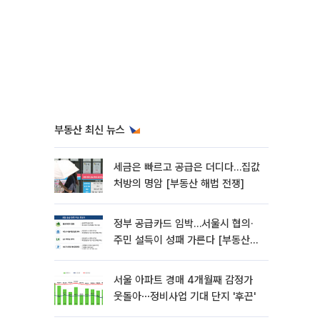
부동산 최신 뉴스
세금은 빠르고 공급은 더디다…집값
처방의 명암 [부동산 해법 전쟁]
정부 공급카드 임박…서울시 협의·
주민 설득이 성패 가른다 [부동산
해법 전쟁]
서울 아파트 경매 4개월째 감정가
웃돌아⋯정비사업 기대 단지 '후끈'