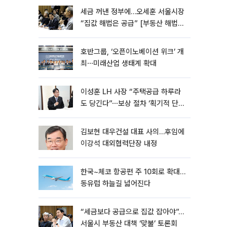
세금 꺼낸 정부에…오세훈 서울시장
“집값 해법은 공급” [부동산 해법
전쟁]
호반그룹, ‘오픈이노베이션 위크’ 개
최⋯미래산업 생태계 확대
이성훈 LH 사장 “주택공급 하루라
도 당긴다”⋯보상 절차 ‘획기적 단
축’
김보현 대우건설 대표 사의…후임에
이강석 대외협력단장 내정
한국~체코 항공편 주 10회로 확대…
동유럽 하늘길 넓어진다
“세금보다 공급으로 집값 잡아야”…
서울시 부동산 대책 ‘맞불’ 토론회