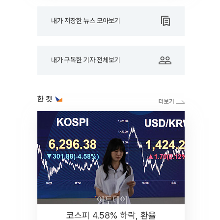
내가 저장한 뉴스 모아보기
내가 구독한 기자 전체보기
한 컷
코스피 4.58% 하락, 환율