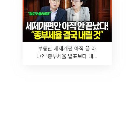
부동산 세제개편 아직 끝 아
냐? "종부세율 발표보다 내릴
것" 장기거주·양도세 전망 I 집
땅지성 I 김인만, 진미윤