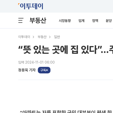
부동산
시장동향
업계
정책
분양
이투데이
부동산
일반
“뜻 있는 곳에 집 있다”
입력 2024-11-01 06:00
정용욱 기자
구독
“아파트는 저를 포함한 국민 대부분이 평생 한