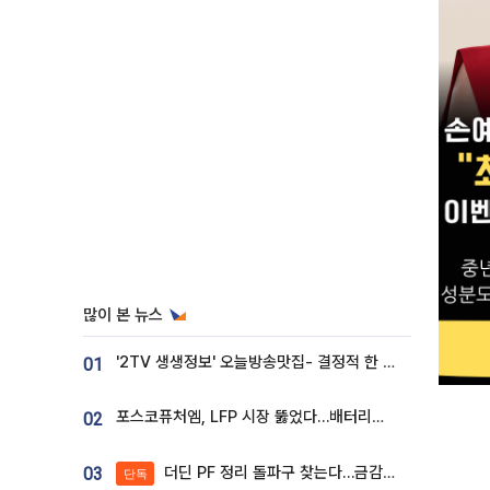
많이 본 뉴스
'2TV 생생정보' 오늘방송맛집- 결정적 한 수, 3종 메밀면! 메밀 소바 맛집 '의○○○○'
01
포스코퓨처엠, LFP 시장 뚫었다…배터리사와 대규모 장기 공급 합의
02
더딘 PF 정리 돌파구 찾는다…금감원, 1년 반 만에 매각설명회 재개
03
단독