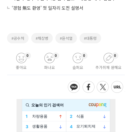
‘경험 無도 환영’ 첫 일자리 도전 설명서
#공수처
#채상병
#윤석열
#대통령
0
0
0
0
좋아요
화나요
슬퍼요
추가취재 원해요