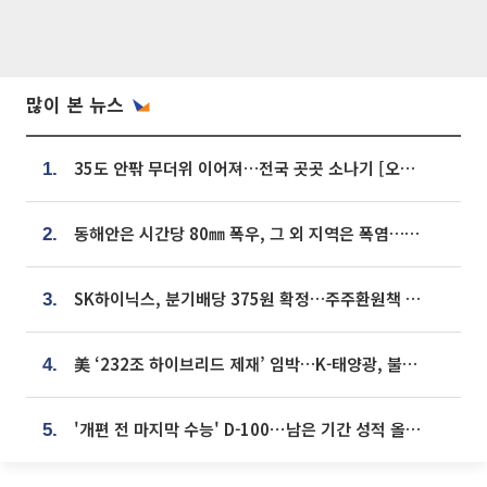
많이 본 뉴스
35도 안팎 무더위 이어져…전국 곳곳 소나기 [오늘 날씨]
1.
동해안은 시간당 80㎜ 폭우, 그 외 지역은 폭염…‘극과 극 날씨’
2.
SK하이닉스, 분기배당 375원 확정…주주환원책 9월로 앞당겨 발표
3.
美 ‘232조 하이브리드 제재’ 임박…K-태양광, 불확실성 털고 날개 다나
4.
'개편 전 마지막 수능' D-100⋯남은 기간 성적 올릴 전략은
5.