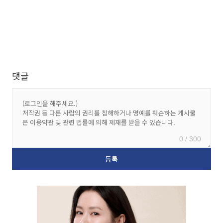
댓글
0 / 300