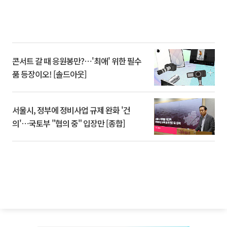
콘서트 갈 때 응원봉만?⋯'최애' 위한 필수
품 등장이오! [솔드아웃]
서울시, 정부에 정비사업 규제 완화 '건
의'⋯국토부 "협의 중" 입장만 [종합]