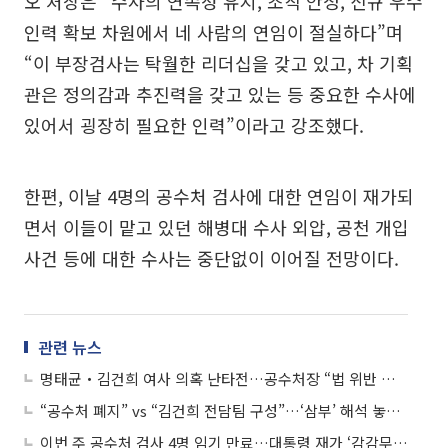
오 처장은 “수사의 연속성 유지, 조직 안정, 신규 우수
인력 확보 차원에서 네 사람의 연임이 절실하다”며
“이 부장검사는 탁월한 리더십을 갖고 있고, 차 기획
관은 정의감과 추진력을 갖고 있는 등 중요한 수사에
있어서 굉장히 필요한 인력”이라고 강조했다.
한편, 이날 4명의 공수처 검사에 대한 연임이 재가되
면서 이들이 맡고 있던 해병대 수사 외압, 공천 개입
사건 등에 대한 수사는 중단없이 이어질 전망이다.
관련 뉴스
명태균‧김건희 여사 의혹 난타전…공수처장 “법 위반 여부 검토”
“공수처 폐지” vs “김건희 전담팀 구성”…‘삼부’ 해석 놓고 설전도
이번 주 공수처 검사 4명 임기 만료…대통령 재가 ‘감감무소식’