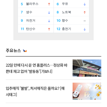
주요뉴스
22일 만에 다시 문 연 홈플러스…정상화 바
쁜데 재고 없어 ‘발동동’[가보니]
입추매직 '불발', 처서매직은 올까요? [해
시태그]