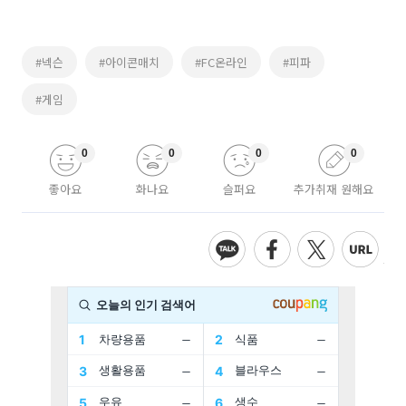
#넥슨
#아이콘매치
#FC온라인
#피파
#게임
0
0
0
0
좋아요
화나요
슬퍼요
추가취재 원해요