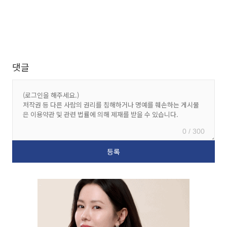
댓글
0 / 300