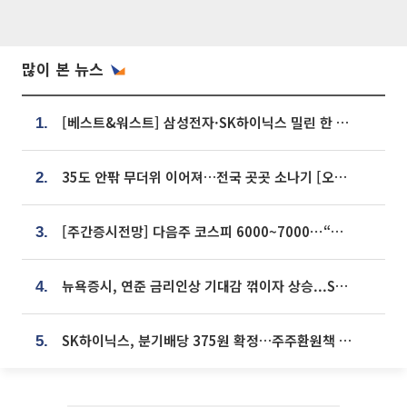
많이 본 뉴스
[베스트&워스트] 삼성전자·SK하이닉스 밀린 한 주…상상인증권은 85% 급등
1.
35도 안팎 무더위 이어져…전국 곳곳 소나기 [오늘 날씨]
2.
[주간증시전망] 다음주 코스피 6000~7000⋯“外人 수급은 정책이 변수”
3.
뉴욕증시, 연준 금리인상 기대감 꺾이자 상승...S&P500 사상 최고치 [종합]
4.
SK하이닉스, 분기배당 375원 확정…주주환원책 9월로 앞당겨 발표
5.