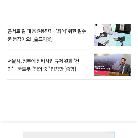
콘서트 갈 때 응원봉만?⋯'최애' 위한 필수
품 등장이오! [솔드아웃]
서울시, 정부에 정비사업 규제 완화 '건
의'⋯국토부 "협의 중" 입장만 [종합]