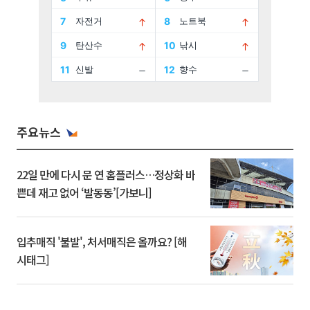
주요뉴스
22일 만에 다시 문 연 홈플러스…정상화 바
쁜데 재고 없어 ‘발동동’[가보니]
입추매직 '불발', 처서매직은 올까요? [해
시태그]