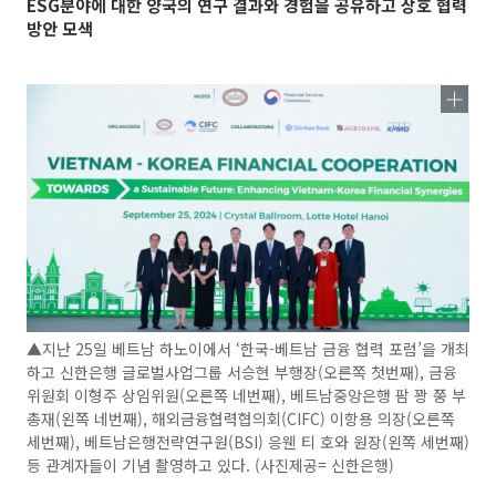
ESG분야에 대한 양국의 연구 결과와 경험을 공유하고 상호 협력
방안 모색
▲지난 25일 베트남 하노이에서 ‘한국-베트남 금융 협력 포럼’을 개최
하고 신한은행 글로벌사업그룹 서승현 부행장(오른쪽 첫번째), 금융
위원회 이형주 상임위원(오른쪽 네번째), 베트남중앙은행 팜 꽝 쭝 부
총재(왼쪽 네번째), 해외금융협력협의회(CIFC) 이항용 의장(오른쪽
세번째), 베트남은행전략연구원(BSI) 응웬 티 호와 원장(왼쪽 세번째)
등 관계자들이 기념 촬영하고 있다. (사진제공= 신한은행)