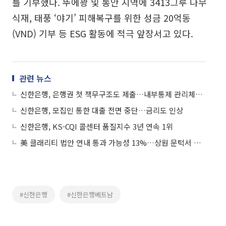
를 기부했다. 뚜에꽝 및 롱안 지역에 3413그루 나무
식재, 태풍 ‘야기’ 피해복구를 위한 성금 20억동
(VND) 기부 등 ESG 활동에 적극 앞장서고 있다.
관련 뉴스
신한은행, 은행권 첫 책무구조도 제출…내부통제 관리체계 도입
신한은행, 모집인 통한 대출 전면 중단…금리도 인상
신한은행, KS-CQI 콜센터 품질지수 3년 연속 1위
美 클래리티 법안 연내 통과 가능성 13%…상원 문턱서 제동
#신한은행
#신한은행베트남