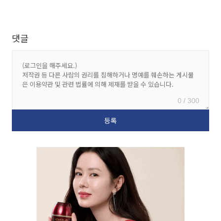
댓글
0 / 300