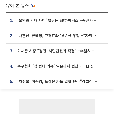
많이 본 뉴스
'불안과 기대 사이' 널뛰는 SK하이닉스…증권가 "HBM4·LTA 기반 펀터멘털 견고"
1.
'나혼산' 류혜영, 고경표와 16년산 우정…"자취방서 부모님과 마주쳐"
2.
이재준 시장 "정전, 시민안전과 직결"…수원시 비상대응체계 가동
3.
축구협회 '성 접대 의혹' 일본까지 번졌다…日 심판 실명 공개
4.
'차쥐뿔' 이준영, 포켓몬 카드 열혈 팬⋯"리셀러 처단할 것"
5.