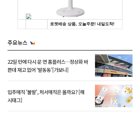
주요뉴스
22일 만에 다시 문 연 홈플러스…정상화 바
쁜데 재고 없어 ‘발동동’[가보니]
입추매직 '불발', 처서매직은 올까요? [해
시태그]