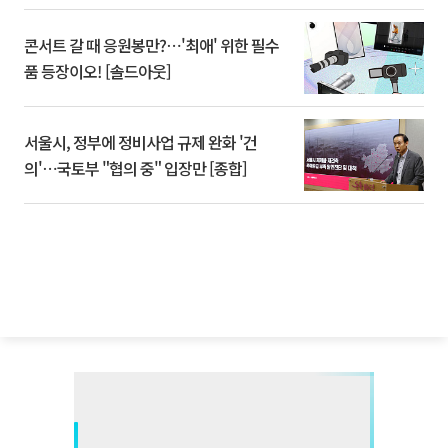
콘서트 갈 때 응원봉만?⋯'최애' 위한 필수
품 등장이오! [솔드아웃]
서울시, 정부에 정비사업 규제 완화 '건
의'⋯국토부 "협의 중" 입장만 [종합]