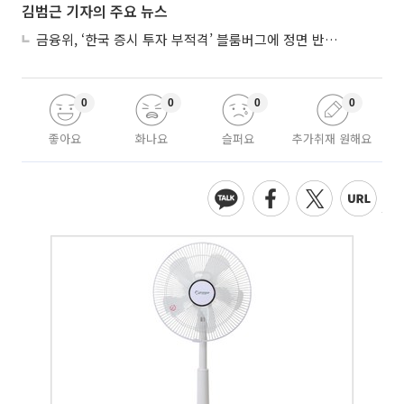
김범근 기자의 주요 뉴스
금융위, ‘한국 증시 투자 부적격’ 블룸버그에 정면 반박…“근거 불분명”
0
0
0
0
좋아요
화나요
슬퍼요
추가취재 원해요