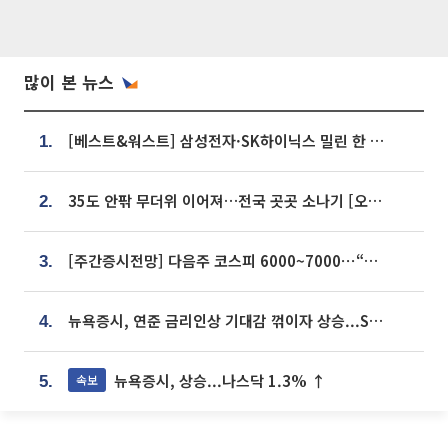
많이 본 뉴스
[베스트&워스트] 삼성전자·SK하이닉스 밀린 한 주…상상인증권은 85% 급등
1.
35도 안팎 무더위 이어져…전국 곳곳 소나기 [오늘 날씨]
2.
[주간증시전망] 다음주 코스피 6000~7000⋯“外人 수급은 정책이 변수”
3.
뉴욕증시, 연준 금리인상 기대감 꺾이자 상승...S&P500 사상 최고치 [종합]
4.
뉴욕증시, 상승...나스닥 1.3% ↑
속보
5.