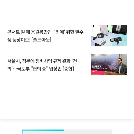
콘서트 갈 때 응원봉만?⋯'최애' 위한 필수
품 등장이오! [솔드아웃]
서울시, 정부에 정비사업 규제 완화 '건
의'⋯국토부 "협의 중" 입장만 [종합]