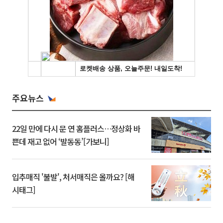
주요뉴스
22일 만에 다시 문 연 홈플러스…정상화 바
쁜데 재고 없어 ‘발동동’[가보니]
입추매직 '불발', 처서매직은 올까요? [해
시태그]