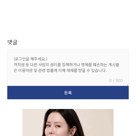
댓글
0 / 300