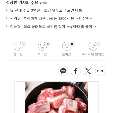
정상원 기자의 주요 뉴스
與 전대 주말 2연전…호남 앞두고 주도권 다툼
권익위 "부정하게 타낸 나랏돈 1300억 원…환수액 역대 최대"
장동혁 “집값 올려놓고 국민만 잡아⋯규제·대출 풀어야”
0
0
0
0
좋아요
화나요
슬퍼요
추가취재 원해요