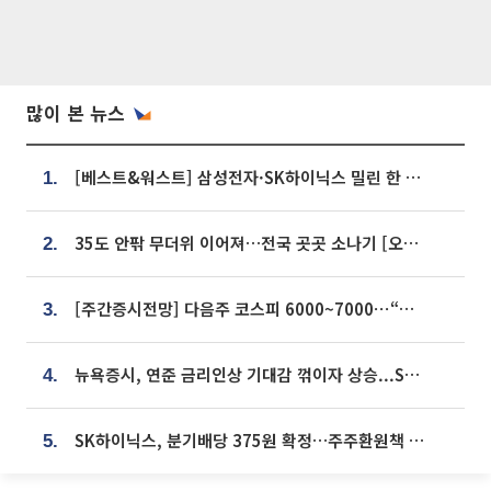
많이 본 뉴스
[베스트&워스트] 삼성전자·SK하이닉스 밀린 한 주…상상인증권은 85% 급등
1.
35도 안팎 무더위 이어져…전국 곳곳 소나기 [오늘 날씨]
2.
[주간증시전망] 다음주 코스피 6000~7000⋯“外人 수급은 정책이 변수”
3.
뉴욕증시, 연준 금리인상 기대감 꺾이자 상승...S&P500 사상 최고치 [종합]
4.
SK하이닉스, 분기배당 375원 확정…주주환원책 9월로 앞당겨 발표
5.