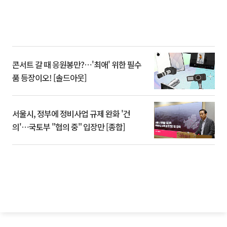
콘서트 갈 때 응원봉만?⋯'최애' 위한 필수
품 등장이오! [솔드아웃]
서울시, 정부에 정비사업 규제 완화 '건
의'⋯국토부 "협의 중" 입장만 [종합]