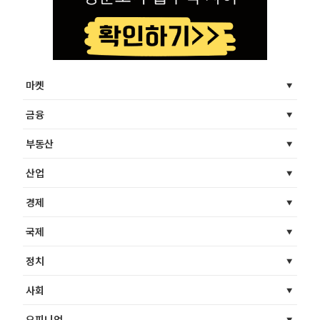
마켓
금융
부동산
산업
경제
국제
정치
사회
오피니언