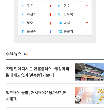
주요뉴스
22일 만에 다시 문 연 홈플러스…정상화 바
쁜데 재고 없어 ‘발동동’[가보니]
입추매직 '불발', 처서매직은 올까요? [해
시태그]