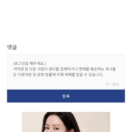
댓글
0 / 300